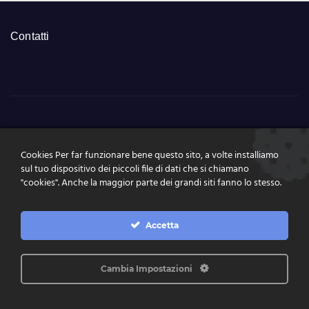
Contatti
NumeriSuperEnalott
Cookies Per far funzionare bene questo sito, a volte installiamo
o.it
sul tuo dispositivo dei piccoli file di dati che si chiamano
"cookies". Anche la maggior parte dei grandi siti fanno lo stesso.
Tutte le news, le estrazioni, pronostici a portata di click
Accetta
Cambia Impostazioni
Proudly powered by WordPress
|
Theme: News Live by
Themeansar
.
Home
Contatti