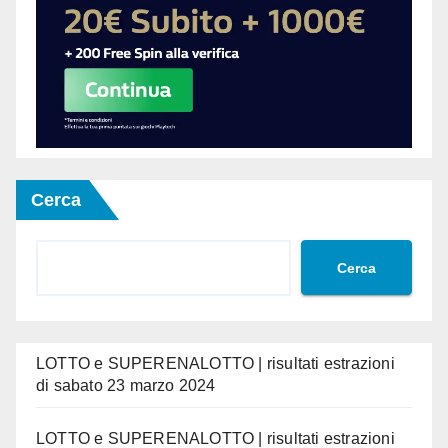
Cerca
Cerca
LOTTO e SUPERENALOTTO | risultati estrazioni
di sabato 23 marzo 2024
LOTTO e SUPERENALOTTO | risultati estrazioni