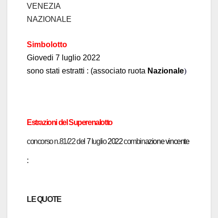
VENEZIA
NAZIONALE
Simbolotto
Giovedi
7 luglio 2022
sono stati estratti :
(associato ruota
N
azion
ale
)
Estrazioni del Superen
a
lotto
concors
o n.81/22 del
7
luglio
2022
combin
azione vincente
:
LE QUOTE