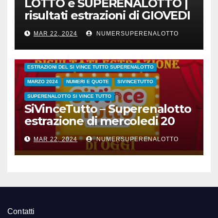
LOTTO e SUPERENALOTTO |
risultati estrazioni di GIOVEDI
21 marzo 2024
MAR 22, 2024
NUMERSUPERENALOTTO
CONC.212 MERCOLEDI 20 MARZO 2024
ESTRAZIONE SETTIMANALE 2024
ESTRAZIONI 2024
ESTRAZIONI DEL SI VINCE TUTTO SUPERENALOTTO
MARZO 2024
NUMERI E QUOTE
SIVINCETUTTO
SUPERENALOTTO SI VINCE TUTTO
SiVinceTutto – Superenalotto
estrazione di mercoledi 20
marzo 2024 numeri vincenti
MAR 22, 2024
NUMERSUPERENALOTTO
e quote
Contatti