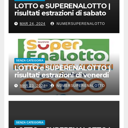
LOTTO e SUPERENALOTTO |
risultati estrazioni di sabato
23 marzo 2024
MAR 24, 2024
NUMERSUPERENALOTTO
SENZA CATEGORIA
LOTTO e SUPERENALOTTO |
risultati estrazioni di venerdi
22 marzo 2024
MAR 23, 2024
NUMERSUPERENALOTTO
SENZA CATEGORIA