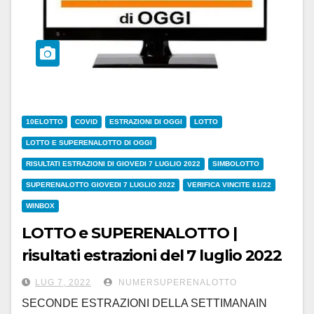
10ELOTTO
COVID
ESTRAZIONI DI OGGI
LOTTO
LOTTO E SUPERENALOTTO DI OGGI
RISULTATI ESTRAZIONI DI GIOVEDI 7 LUGLIO 2022
SIMBOLOTTO
SUPERENALOTTO GIOVEDI 7 LUGLIO 2022
VERIFICA VINCITE 81/22
WINBOX
LOTTO e SUPERENALOTTO |
risultati estrazioni del 7 luglio 2022
LUG 7, 2022
NUMERSUPERENALOTTO
SECONDE ESTRAZIONI DELLA SETTIMANAIN