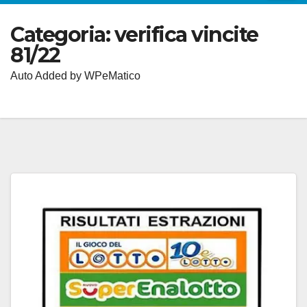
Categoria:
verifica vincite
81/22
Auto Added by WPeMatico