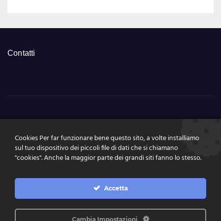
Contatti
NumeriSuperEnalott
Cookies Per far funzionare bene questo sito, a volte installiamo
o.it
sul tuo dispositivo dei piccoli file di dati che si chiamano
"cookies". Anche la maggior parte dei grandi siti fanno lo stesso.
Tutte le news, le estrazioni, pronostici a portata di click
Accetta
Cambia Impostazioni