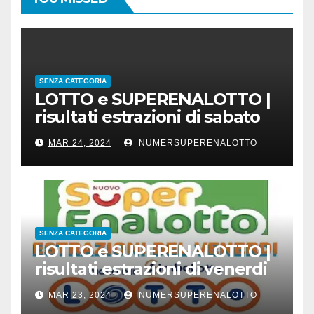
SENZA CATEGORIA
LOTTO e SUPERENALOTTO |
risultati estrazioni di sabato
23 marzo 2024
MAR 24, 2024
NUMERSUPERENALOTTO
SENZA CATEGORIA
LOTTO e SUPERENALOTTO |
risultati estrazioni di venerdi
22 marzo 2024
MAR 23, 2024
NUMERSUPERENALOTTO