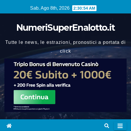
Vai
Sab. Ago 8th, 2026
2:30:55 AM
al
contenuto
NumeriSuperEnalotto.it
Tutte le news, le estrazioni, pronostici a portata di
click