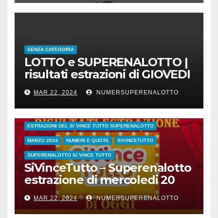
SENZA CATEGORIA
LOTTO e SUPERENALOTTO |
risultati estrazioni di GIOVEDI
21 marzo 2024
MAR 22, 2024
NUMERSUPERENALOTTO
CONC.212 MERCOLEDI 20 MARZO 2024
ESTRAZIONE SETTIMANALE 2024
ESTRAZIONI 2024
ESTRAZIONI DEL SI VINCE TUTTO SUPERENALOTTO
MARZO 2024
NUMERI E QUOTE
SIVINCETUTTO
SUPERENALOTTO SI VINCE TUTTO
SiVinceTutto – Superenalotto
estrazione di mercoledi 20
marzo 2024 numeri vincenti
MAR 22, 2024
NUMERSUPERENALOTTO
e quote