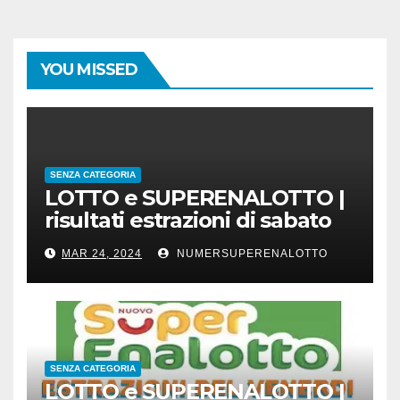
YOU MISSED
SENZA CATEGORIA
LOTTO e SUPERENALOTTO |
risultati estrazioni di sabato
23 marzo 2024
MAR 24, 2024
NUMERSUPERENALOTTO
SENZA CATEGORIA
LOTTO e SUPERENALOTTO |