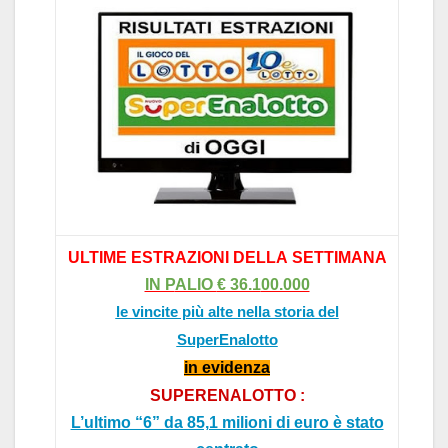
ULTIME
ESTR
AZIONI
DELL
A
SETTIM
AN
A
IN P
ALIO
€ 36.1
00.000
le vincite più alte nella storia del
SuperEnalotto
in evidenz
a
SUPERENALOTTO :
L’ultimo “6” da 85,1 milioni di euro è stato