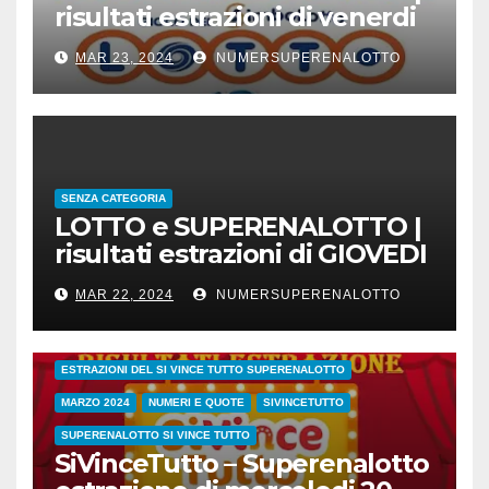
risultati estrazioni di venerdi
22 marzo 2024
MAR 23, 2024
NUMERSUPERENALOTTO
SENZA CATEGORIA
LOTTO e SUPERENALOTTO |
risultati estrazioni di GIOVEDI
21 marzo 2024
MAR 22, 2024
NUMERSUPERENALOTTO
CONC.212 MERCOLEDI 20 MARZO 2024
ESTRAZIONE SETTIMANALE 2024
ESTRAZIONI 2024
ESTRAZIONI DEL SI VINCE TUTTO SUPERENALOTTO
MARZO 2024
NUMERI E QUOTE
SIVINCETUTTO
SUPERENALOTTO SI VINCE TUTTO
SiVinceTutto – Superenalotto