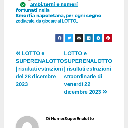
ambi,terni e numeri
fortunati
nella
Smorfia napoletana
, per
ogni
segno
zodiacale
, da giocare al
LOTTO..
Navigazione
LOTTO e
LOTTO e
SUPERENALOTTO
SUPERENALOTTO
articoli
| risultati estrazioni
| risultati estrazioni
del 28 dicembre
straordinarie di
2023
venerdi 22
dicembre 2023
Di
NumerSuperEnalotto