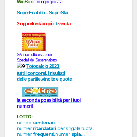
WinBox
con ogni giocata
SuperEnalotto – SuperStar
3 opportunità in più
di
vincita
SiVinceTutto
estr
a
zioni
Speci
a
li del
Superenalotto
Totocalcio 2023
tutti i concorsi, i risultati
delle partite,vincite e quote
l
a
seconda possibilità per i tuoi
numeri!
LOTTO :
numeri
centenari,
numeri
ritardatari
per singola ruota
,
numeri
frequenti,
numeri
spia…