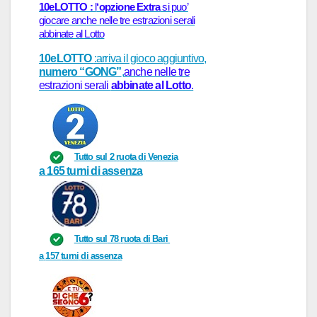
10eLOTTO :
l
‘opzione Extra
si puo’
giocare anche nelle tre estrazioni serali
abbinate al Lotto
10eLOTTO
:arriva il gioco aggiuntivo,
numero “GONG”
,
anche nelle tre
estrazioni serali
abbinate al Lotto
.
T
utto sul
2
r
uot
a di
Venezi
a
a
165
turni
di assenza
T
utto sul
78
r
uot
a di
B
ari
a
157
turni
di assenz
a