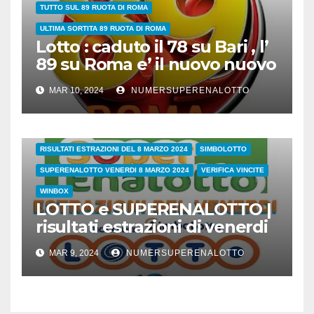
TUTTO SUL 89 RUOTA DI ROMA
ULTIMA SORTITA 89 RUOTA DI ROMA
Lotto : caduto il 78 su Bari , l’
89 su Roma e’ il nuovo nuovo
leader dei ritardatari
MAR 10, 2024
NUMERSUPERENALOTTO
38/24
COVID
ESTRAZIONI DI OGGI
LOTTO
LOTTO E SUPERENALOTTO DI OGGI
RISULTATI ESTRAZIONI DEL 8 MARZO 2024
SIMBOLOTTO
SUPERENALOTTO VENERDI 8 MARZO 2024
VERIFICA VINCITE
WINBOX
LOTTO e SUPERENALOTTO |
risultati estrazioni di venerdi
8 marzo 2024
MAR 9, 2024
NUMERSUPERENALOTTO