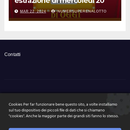
estrazione di mercoledi 20
marzo 2024 numeri vincenti
MAR 22, 2024
NUMERSUPERENALOTTO
e quote
Contatti
NumeriSuperEnalott
Cookies Per far funzionare bene questo sito, a volte installiamo
o.it
sul tuo dispositivo dei piccoli file di dati che si chiamano
"cookies". Anche la maggior parte dei grandi siti fanno lo stesso.
Tutte le news, le estrazioni, pronostici a portata di click