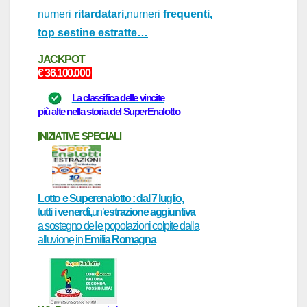
numeri
ritardatari,
numeri
frequenti,
top sestine estratte…
J
ACKPOT
€ 36.1
0
0.000
La classifica delle vincite
più alte nella storia del SuperEnalotto
I
NIZI
ATIVE
SPECI
ALI
Lotto e Superenalotto : dal 7 luglio,
t
utti i venerdì,
un’
estrazione aggiuntiva
a sostegno delle popolazioni colpite dall
a
alluvione
in
Emili
a Rom
agn
a