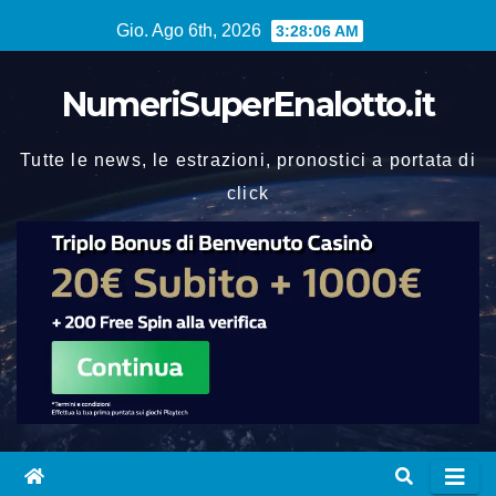
Vai
Gio. Ago 6th, 2026
3:28:07 AM
al
contenuto
NumeriSuperEnalotto.it
Tutte le news, le estrazioni, pronostici a portata di
click