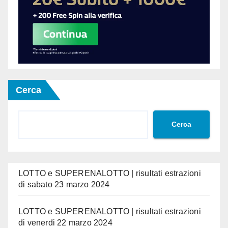
Cerca
Cerca
LOTTO e SUPERENALOTTO | risultati estrazioni
di sabato 23 marzo 2024
LOTTO e SUPERENALOTTO | risultati estrazioni
di venerdi 22 marzo 2024