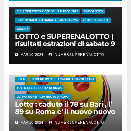
LOTTO E SUPERENALOTTO DI OGGI
RISULTATI ESTRAZIONI DEL 9 MARZO 2024
SIMBOLOTTO
SUPERENALOTTO SABATO 9 MARZO 2024
VERIFICA VINCITE
WINBOX
LOTTO e SUPERENALOTTO |
risultati estrazioni di sabato 9
marzo 2024
MAR 10, 2024
NUMERSUPERENALOTTO
89 SULLA RUOTA DI ROMA QUANDO ESCE?NUMERI DA ABBINARE
LOTTO
NUMERO 89 NELLA SMORFIA NAPOLETANA
TUTTO SUL 89 RUOTA DI ROMA
ULTIMA SORTITA 89 RUOTA DI ROMA
Lotto : caduto il 78 su Bari , l’
89 su Roma e’ il nuovo nuovo
leader dei ritardatari
MAR 10, 2024
NUMERSUPERENALOTTO
38/24
COVID
ESTRAZIONI DI OGGI
LOTTO