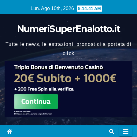
Vai
Lun. Ago 10th, 2026
5:14:41 AM
al
contenuto
NumeriSuperEnalotto.it
Tutte le news, le estrazioni, pronostici a portata di
click