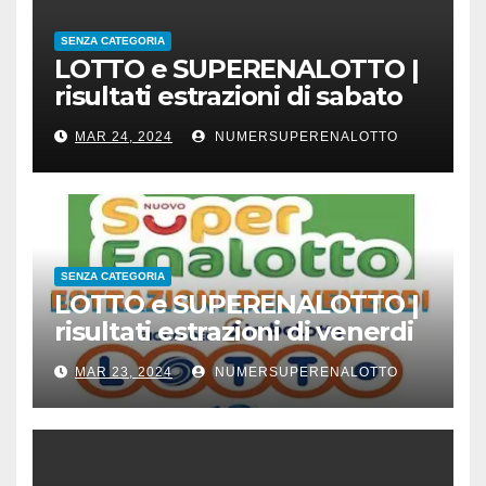
SENZA CATEGORIA
LOTTO e SUPERENALOTTO |
risultati estrazioni di sabato
23 marzo 2024
MAR 24, 2024
NUMERSUPERENALOTTO
SENZA CATEGORIA
LOTTO e SUPERENALOTTO |
risultati estrazioni di venerdi
22 marzo 2024
MAR 23, 2024
NUMERSUPERENALOTTO