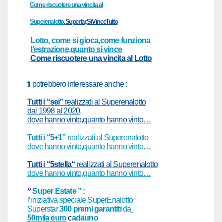
Come riscuotere una vincita al
Superenalotto
,
Supertar,SiVinceTutto
Lotto, come si gioca,come funziona
l’estrazione,quanto si vince
Come riscuotere una vincita al Lotto
ti potrebbero interessa
re
anche
:
Tutti i “sei”
realizzati al Superenalotto
dal 1998 al 2020,
dove hanno vinto,quanto hanno vinto…
Tutti i “5+1”
realizzati al Superenalotto
dove hanno vinto,quanto hanno vinto…
Tutti i “5stell
a
“
realizzati al Superenalotto
dove hanno vinto,quanto hanno vinto…
”
Super Estate ” :
l’iniziativa speciale SuperEnalotto
Superst
ar
300 premi garantiti
da
50mila euro
c
ad
auno