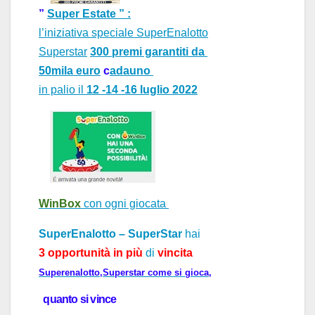
”
Super Estate ” :
l’iniziativa speciale SuperEnalotto
Superst
ar
300 premi garantiti
da
50mila euro
c
ad
auno
in palio
il
12 -14 -16 luglio
2022
WinBox
con ogni giocata
SuperEnalotto – SuperStar
h
ai
3 opportunità in più
di
vincita
Superenalotto,Superstar come si gioca,
quanto si vince