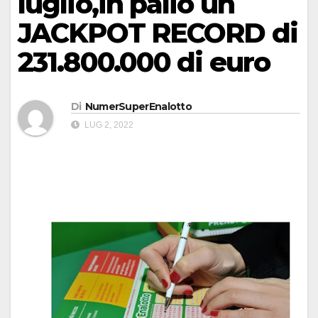
luglio,in palio un
JACKPOT RECORD di
231.800.000 di euro
Di
NumerSuperEnalotto
LUG 2, 2022