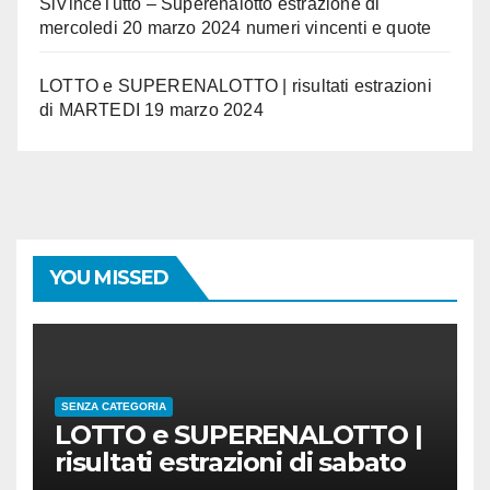
SiVinceTutto – Superenalotto estrazione di
mercoledi 20 marzo 2024 numeri vincenti e quote
LOTTO e SUPERENALOTTO | risultati estrazioni
di MARTEDI 19 marzo 2024
YOU MISSED
SENZA CATEGORIA
LOTTO e SUPERENALOTTO |
risultati estrazioni di sabato
23 marzo 2024