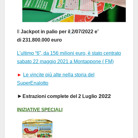
l
l
Jackpot in palio
per il
2/07/2022
e’
di
231.800.000 euro
L’ultimo “6”, da 156 milioni euro, è stato centrato
s
a
b
a
to 22 m
a
ggio 2021 a Mont
a
ppone ( FM)
►
Le vincite più alte nella storia del
SuperEnalotto
►
2022
Estrazioni complete del
 2
Luglio
INIZI
ATIVE
SPECI
ALI