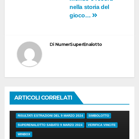
nella storia del
gioco…
Di
NumerSuperEnalotto
ARTICOLI CORRELATI
38/24
COVID
ESTRAZIONI DI OGGI
LOTTO
LOTTO E SUPERENALOTTO DI OGGI
RISULTATI ESTRAZIONI DEL 9 MARZO 2024
SIMBOLOTTO
SUPERENALOTTO SABATO 9 MARZO 2024
VERIFICA VINCITE
WINBOX