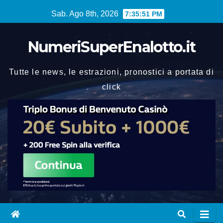
Vai
Sab. Ago 8th, 2026
7:35:52 PM
al
contenuto
NumeriSuperEnalotto.it
Tutte le news, le estrazioni, pronostici a portata di
click