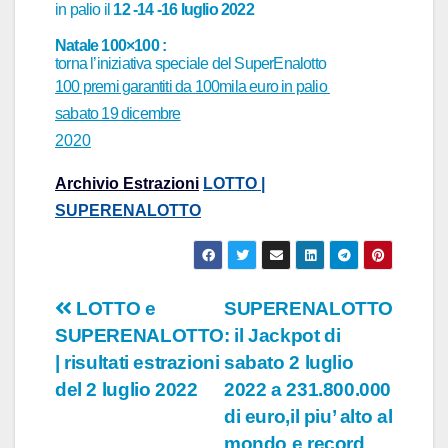
in palio
il
12 -14 -16 luglio
2022
Natale 100×100 :
torna l’iniziativa speciale del SuperEnalotto
100 premi garantiti da 100mila euro in palio
sabato 19 dicembre
2020
Archivio Estrazioni
LOTTO |
SUPERENALOTTO
Navigazione
LOTTO e
SUPERENALOTTO
SUPERENALOTTO
: il Jackpot di
articoli
| risultati estrazioni
sabato 2 luglio
del 2 luglio 2022
2022 a 231.800.000
di euro,il piu’ alto al
mondo e record