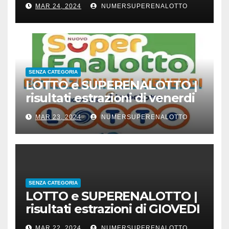
MAR 24, 2024
NUMERSUPERENALOTTO
SENZA CATEGORIA
LOTTO e SUPERENALOTTO |
risultati estrazioni di venerdi
22 marzo 2024
MAR 23, 2024
NUMERSUPERENALOTTO
SENZA CATEGORIA
LOTTO e SUPERENALOTTO |
risultati estrazioni di GIOVEDI
21 marzo 2024
MAR 22, 2024
NUMERSUPERENALOTTO