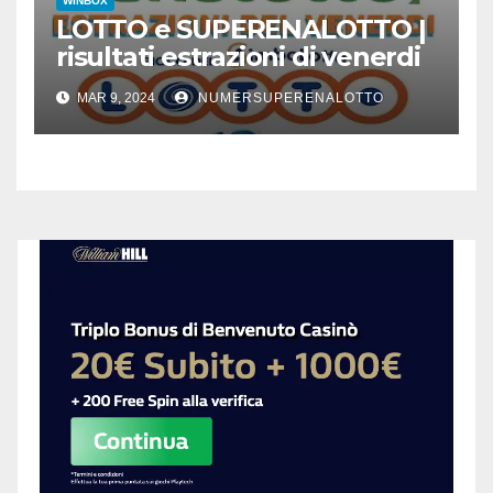
WINBOX
LOTTO e SUPERENALOTTO |
risultati estrazioni di venerdi
8 marzo 2024
MAR 9, 2024
NUMERSUPERENALOTTO