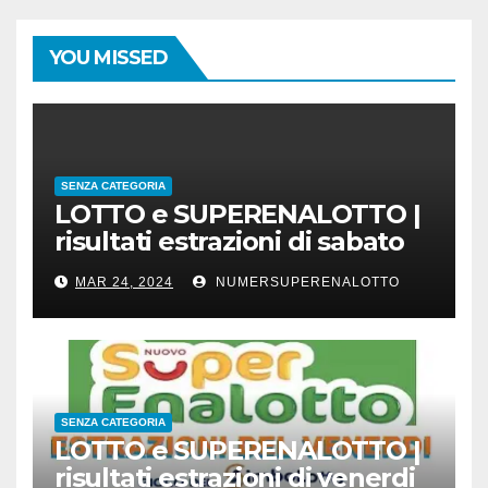
YOU MISSED
SENZA CATEGORIA
LOTTO e SUPERENALOTTO |
risultati estrazioni di sabato
23 marzo 2024
MAR 24, 2024
NUMERSUPERENALOTTO
SENZA CATEGORIA
LOTTO e SUPERENALOTTO |
risultati estrazioni di venerdi