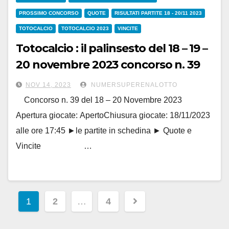
PROSSIMO CONCORSO
QUOTE
RISULTATI PARTITE 18 - 20/11 2023
TOTOCALCIO
TOTOCALCIO 2023
VINCITE
Totocalcio : il palinsesto del 18 – 19 –
20 novembre 2023 concorso n. 39
risultati delle partite, schedina,
NOV 14, 2023
NUMERSUPERENALOTTO
vincite e quote..
Concorso n. 39 del 18 – 20 Novembre 2023
Apertura giocate: ApertoChiusura giocate: 18/11/2023
alle ore 17:45 ►le partite in schedina ► Quote e
Vincite …
Paginazione
1
2
…
4
degli