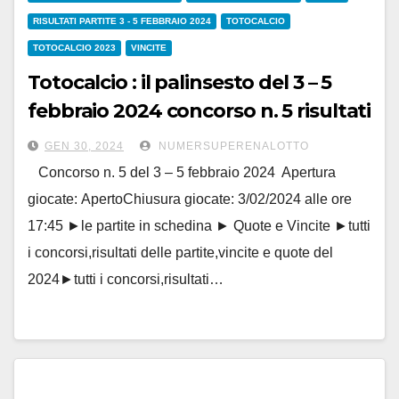
RISULTATI PARTITE 3 - 5 FEBBRAIO 2024
TOTOCALCIO
TOTOCALCIO 2023
VINCITE
Totocalcio : il palinsesto del 3 – 5
febbraio 2024 concorso n. 5 risultati
delle partite, schedina, vincite e
GEN 30, 2024
NUMERSUPERENALOTTO
quote
Concorso n. 5 del 3 – 5 febbraio 2024 Apertura
giocate: ApertoChiusura giocate: 3/02/2024 alle ore
17:45 ►le partite in schedina ► Quote e Vincite ►tutti
i concorsi,risultati delle partite,vincite e quote del
2024►tutti i concorsi,risultati…