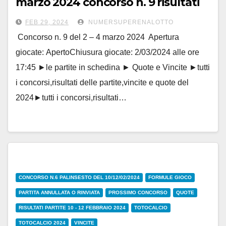
marzo 2024 concorso n. 9 risultati
delle partite, schedina, vincite e
FEB 29, 2024
NUMERSUPERENALOTTO
quote
Concorso n. 9 del 2 – 4 marzo 2024 Apertura
giocate: ApertoChiusura giocate: 2/03/2024 alle ore
17:45 ►le partite in schedina ► Quote e Vincite ►tutti
i concorsi,risultati delle partite,vincite e quote del
2024►tutti i concorsi,risultati…
CONCORSO N.6 PALINSESTO DEL 10/12/02/2024
FORMULE GIOCO
PARTITA ANNULLATA O RINVIATA
PROSSIMO CONCORSO
QUOTE
RISULTATI PARTITE 10 - 12 FEBBRAIO 2024
TOTOCALCIO
TOTOCALCIO 2024
VINCITE