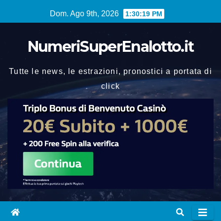
Vai
Dom. Ago 9th, 2026
1:30:20 PM
al
contenuto
NumeriSuperEnalotto.it
Tutte le news, le estrazioni, pronostici a portata di
click