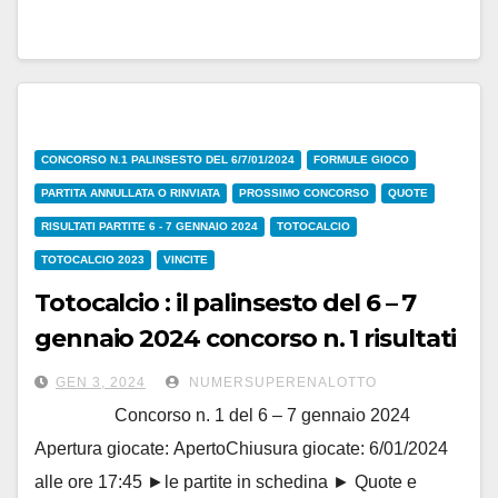
CONCORSO N.1 PALINSESTO DEL 6/7/01/2024
FORMULE GIOCO
PARTITA ANNULLATA O RINVIATA
PROSSIMO CONCORSO
QUOTE
RISULTATI PARTITE 6 - 7 GENNAIO 2024
TOTOCALCIO
TOTOCALCIO 2023
VINCITE
Totocalcio : il palinsesto del 6 – 7
gennaio 2024 concorso n. 1 risultati
delle partite, schedina, vincite e
GEN 3, 2024
NUMERSUPERENALOTTO
quote.
Concorso n. 1 del 6 – 7 gennaio 2024
Apertura giocate: ApertoChiusura giocate: 6/01/2024
alle ore 17:45 ►le partite in schedina ► Quote e