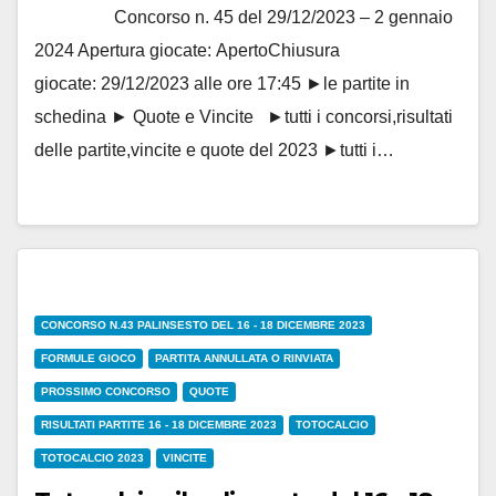
partite, schedina, vincite e quote.
Concorso n. 45 del 29/12/2023 – 2 gennaio
2024 Apertura giocate: ApertoChiusura
giocate: 29/12/2023 alle ore 17:45 ►le partite in
schedina ► Quote e Vincite ►tutti i concorsi,risultati
delle partite,vincite e quote del 2023 ►tutti i…
CONCORSO N.43 PALINSESTO DEL 16 - 18 DICEMBRE 2023
FORMULE GIOCO
PARTITA ANNULLATA O RINVIATA
PROSSIMO CONCORSO
QUOTE
RISULTATI PARTITE 16 - 18 DICEMBRE 2023
TOTOCALCIO
TOTOCALCIO 2023
VINCITE