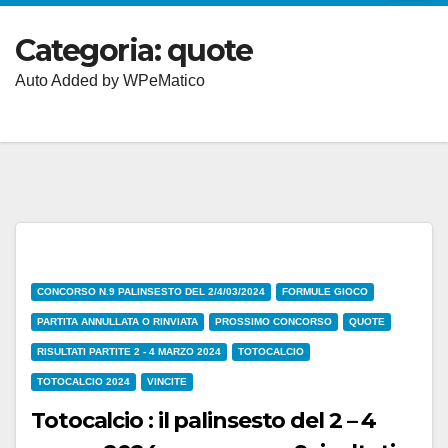
Categoria:
quote
Auto Added by WPeMatico
CONCORSO N.9 PALINSESTO DEL 2/4/03/2024
FORMULE GIOCO
PARTITA ANNULLATA O RINVIATA
PROSSIMO CONCORSO
QUOTE
RISULTATI PARTITE 2 - 4 MARZO 2024
TOTOCALCIO
TOTOCALCIO 2024
VINCITE
Totocalcio : il palinsesto del 2 – 4