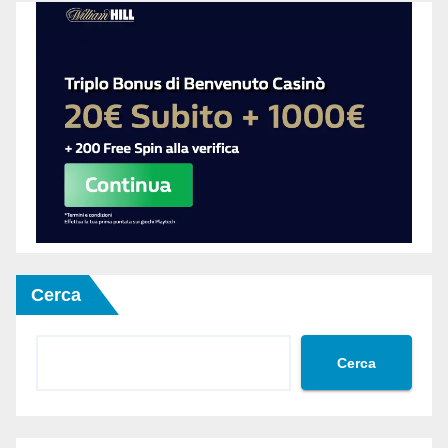
articoli
Cerca
Cerca