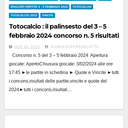
RISULTATI PARTITE 3 - 5 FEBBRAIO 2024
TOTOCALCIO
TOTOCALCIO 2023
VINCITE
Totocalcio : il palinsesto del 3 – 5
febbraio 2024 concorso n. 5 risultati
delle partite, schedina, vincite e
GEN 30, 2024
NUMERSUPERENALOTTO
quote
Concorso n. 5 del 3 – 5 febbraio 2024 Apertura
giocate: ApertoChiusura giocate: 3/02/2024 alle ore
17:45 ►le partite in schedina ► Quote e Vincite ►tutti
i concorsi,risultati delle partite,vincite e quote del
2024►tutti i concorsi,risultati…