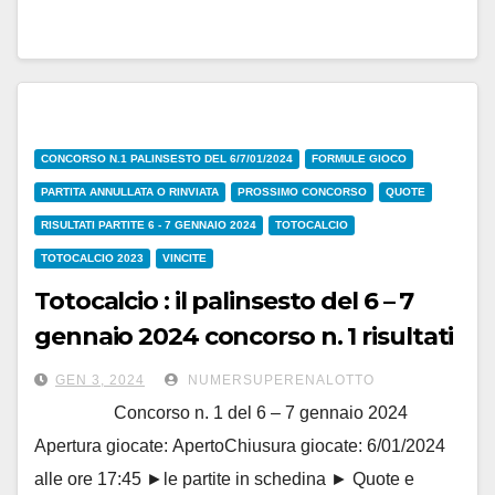
CONCORSO N.1 PALINSESTO DEL 6/7/01/2024
FORMULE GIOCO
PARTITA ANNULLATA O RINVIATA
PROSSIMO CONCORSO
QUOTE
RISULTATI PARTITE 6 - 7 GENNAIO 2024
TOTOCALCIO
TOTOCALCIO 2023
VINCITE
Totocalcio : il palinsesto del 6 – 7
gennaio 2024 concorso n. 1 risultati
delle partite, schedina, vincite e
GEN 3, 2024
NUMERSUPERENALOTTO
quote.
Concorso n. 1 del 6 – 7 gennaio 2024
Apertura giocate: ApertoChiusura giocate: 6/01/2024
alle ore 17:45 ►le partite in schedina ► Quote e