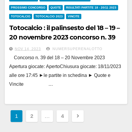
PROSSIMO CONCORSO
QUOTE
RISULTATI PARTITE 18 - 20/11 2023
TOTOCALCIO
TOTOCALCIO 2023
VINCITE
Totocalcio : il palinsesto del 18 – 19 –
20 novembre 2023 concorso n. 39
risultati delle partite, schedina,
NOV 14, 2023
NUMERSUPERENALOTTO
vincite e quote..
Concorso n. 39 del 18 – 20 Novembre 2023
Apertura giocate: ApertoChiusura giocate: 18/11/2023
alle ore 17:45 ►le partite in schedina ► Quote e
Vincite …
Paginazione
1
2
…
4
degli