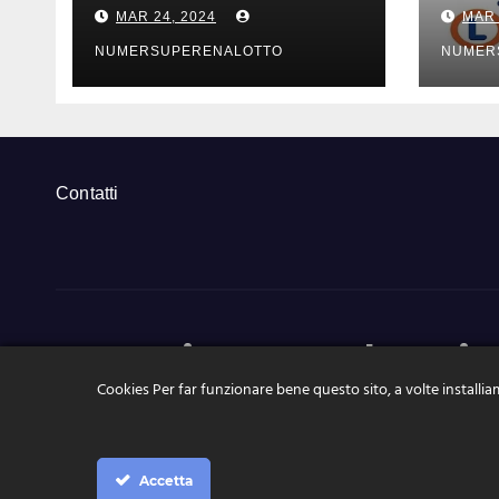
risultati estrazioni di
risul
MAR 24, 2024
MAR 
sabato 23 marzo
vene
2024
202
NUMERSUPERENALOTTO
NUMER
Contatti
NumeriSuperEnalotto.it
Cookies Per far funzionare bene questo sito, a volte installiam
Tutte le news, le estrazioni, pronostici a portata di click
Accetta