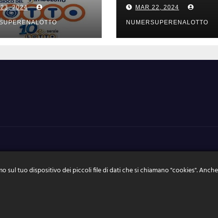
tati estrazioni di
risultati estrazio
23, 2024
MAR 22, 2024
rdi 22 marzo
GIOVEDI 21 mar
4
2024
SUPERENALOTTO
NUMERSUPERENALOTTO
o sul tuo dispositivo dei piccoli file di dati che si chiamano "cookies". Anche