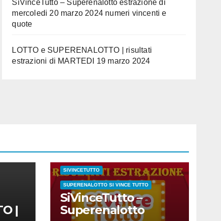
SiVinceTutto – Superenalotto estrazione di
mercoledi 20 marzo 2024 numeri vincenti e
quote
LOTTO e SUPERENALOTTO | risultati
estrazioni di MARTEDI 19 marzo 2024
CONC.212 MERCOLEDI 20 MARZO 2024
ESTRAZIONE SETTIMANALE 2024
ESTRAZIONI 2024
ESTRAZIONI DEL SI VINCE TUTTO
SUPERENALOTTO
MARZO 2024
NUMERI E QUOTE
SIVINCETUTTO
SUPERENALOTTO SI VINCE TUTTO
SiVinceTutto –
O |
Superenalotto