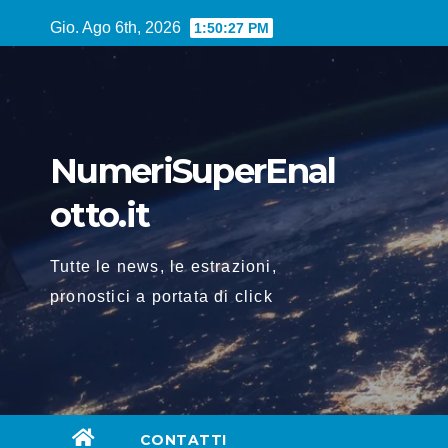
Vai
Gio. Ago 6th, 2026
1:50:27 PM
al
contenuto
NumeriSuperEnal
otto.it
Tutte le news, le estrazioni,
pronostici a portata di click
CONTATTI