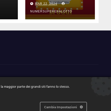
ni di
estrazione di
MAR 22, 2024
zo
mercoledi 20 marzo
2024 numeri
NUMERSUPERENALOTTO
vincenti e quote
 la maggior parte dei grandi siti fanno lo stesso.
Cambia Impostazioni