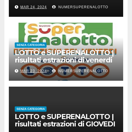
23 marzo 2024
MAR 24, 2024
NUMERSUPERENALOTTO
SENZA CATEGORIA
LOTTO e SUPERENALOTTO |
risultati estrazioni di venerdi
22 marzo 2024
MAR 23, 2024
NUMERSUPERENALOTTO
SENZA CATEGORIA
LOTTO e SUPERENALOTTO |
risultati estrazioni di GIOVEDI
21 marzo 2024