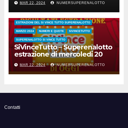
MAR 22, 2024
NUMERSUPERENALOTTO
CONC.212 MERCOLEDI 20 MARZO 2024
ESTRAZIONE SETTIMANALE 2024
ESTRAZIONI 2024
ESTRAZIONI DEL SI VINCE TUTTO SUPERENALOTTO
MARZO 2024
NUMERI E QUOTE
SIVINCETUTTO
SUPERENALOTTO SI VINCE TUTTO
SiVinceTutto – Superenalotto
estrazione di mercoledi 20
marzo 2024 numeri vincenti
MAR 22, 2024
NUMERSUPERENALOTTO
e quote
Contatti