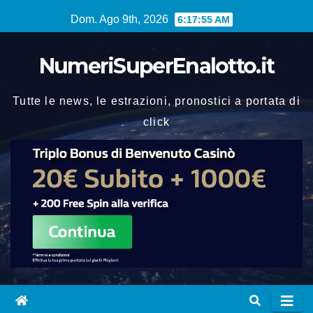
Vai
Dom. Ago 9th, 2026
6:17:56 AM
al
contenuto
NumeriSuperEnalotto.it
Tutte le news, le estrazioni, pronostici a portata di
click