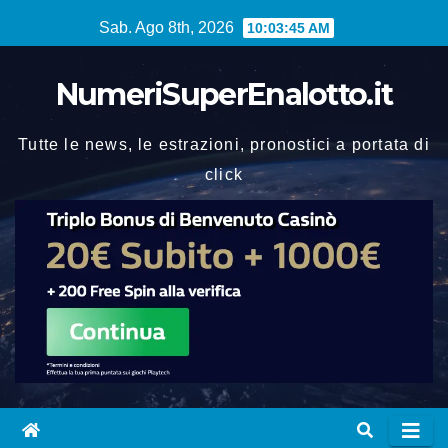
Vai
Sab. Ago 8th, 2026
10:03:46 AM
al
contenuto
NumeriSuperEnalotto.it
Tutte le news, le estrazioni, pronostici a portata di
click