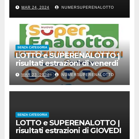
23 marzo 2024
MAR 24, 2024
NUMERSUPERENALOTTO
SENZA CATEGORIA
LOTTO e SUPERENALOTTO |
risultati estrazioni di venerdi
22 marzo 2024
MAR 23, 2024
NUMERSUPERENALOTTO
SENZA CATEGORIA
LOTTO e SUPERENALOTTO |
risultati estrazioni di GIOVEDI
21 marzo 2024