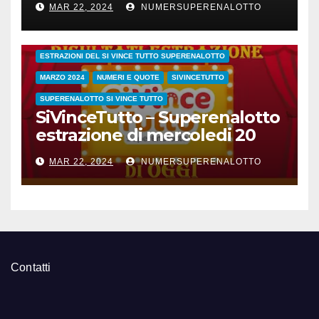
MAR 22, 2024
NUMERSUPERENALOTTO
CONC.212 MERCOLEDI 20 MARZO 2024
ESTRAZIONE SETTIMANALE 2024
ESTRAZIONI 2024
ESTRAZIONI DEL SI VINCE TUTTO SUPERENALOTTO
MARZO 2024
NUMERI E QUOTE
SIVINCETUTTO
SUPERENALOTTO SI VINCE TUTTO
SiVinceTutto – Superenalotto
estrazione di mercoledi 20
marzo 2024 numeri vincenti
MAR 22, 2024
NUMERSUPERENALOTTO
e quote
Contatti