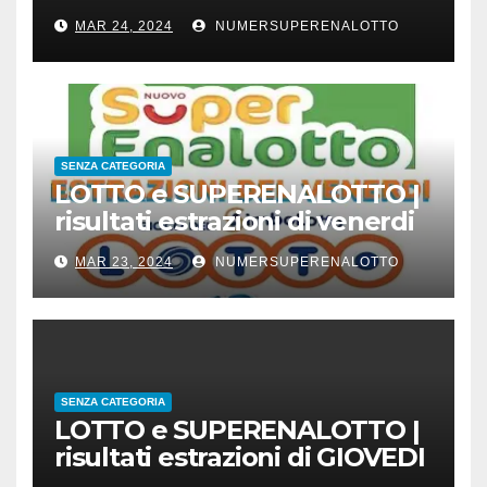
23 marzo 2024
MAR 24, 2024
NUMERSUPERENALOTTO
SENZA CATEGORIA
LOTTO e SUPERENALOTTO |
risultati estrazioni di venerdi
22 marzo 2024
MAR 23, 2024
NUMERSUPERENALOTTO
SENZA CATEGORIA
LOTTO e SUPERENALOTTO |
risultati estrazioni di GIOVEDI
21 marzo 2024