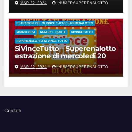
MAR 22, 2024
NUMERSUPERENALOTTO
CONC.212 MERCOLEDI 20 MARZO 2024
ESTRAZIONE SETTIMANALE 2024
ESTRAZIONI 2024
ESTRAZIONI DEL SI VINCE TUTTO SUPERENALOTTO
MARZO 2024
NUMERI E QUOTE
SIVINCETUTTO
SUPERENALOTTO SI VINCE TUTTO
SiVinceTutto – Superenalotto
estrazione di mercoledi 20
marzo 2024 numeri vincenti
MAR 22, 2024
NUMERSUPERENALOTTO
e quote
Contatti