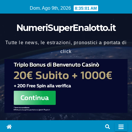
Vai
Dom. Ago 9th, 2026
8:35:02 AM
al
contenuto
NumeriSuperEnalotto.it
Tutte le news, le estrazioni, pronostici a portata di
click