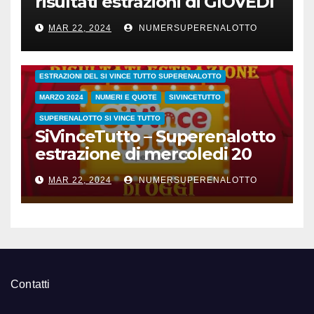
risultati estrazioni di GIOVEDI
21 marzo 2024
MAR 22, 2024
NUMERSUPERENALOTTO
CONC.212 MERCOLEDI 20 MARZO 2024
ESTRAZIONE SETTIMANALE 2024
ESTRAZIONI 2024
ESTRAZIONI DEL SI VINCE TUTTO SUPERENALOTTO
MARZO 2024
NUMERI E QUOTE
SIVINCETUTTO
SUPERENALOTTO SI VINCE TUTTO
SiVinceTutto – Superenalotto
estrazione di mercoledi 20
marzo 2024 numeri vincenti
MAR 22, 2024
NUMERSUPERENALOTTO
e quote
Contatti