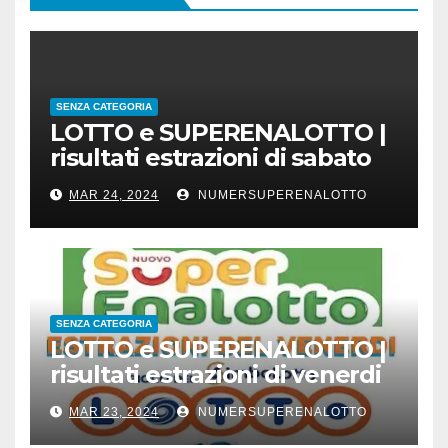
SENZA CATEGORIA
LOTTO e SUPERENALOTTO |
risultati estrazioni di sabato
23 marzo 2024
MAR 24, 2024
NUMERSUPERENALOTTO
SENZA CATEGORIA
LOTTO e SUPERENALOTTO |
risultati estrazioni di venerdi
22 marzo 2024
MAR 23, 2024
NUMERSUPERENALOTTO