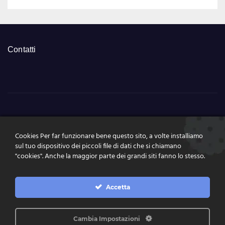
Contatti
NumeriSuperEnalott
Cookies Per far funzionare bene questo sito, a volte installiamo
o.it
sul tuo dispositivo dei piccoli file di dati che si chiamano
"cookies". Anche la maggior parte dei grandi siti fanno lo stesso.
Tutte le news, le estrazioni, pronostici a portata di click
Accetta
Cambia Impostazioni
Proudly powered by WordPress
|
Theme: News Live by
Themeansar
.