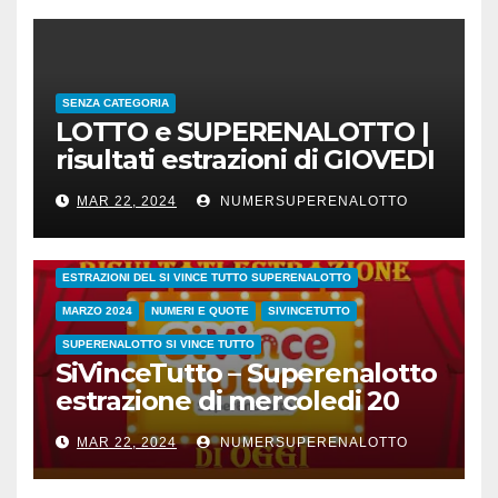
SENZA CATEGORIA
LOTTO e SUPERENALOTTO |
risultati estrazioni di GIOVEDI
21 marzo 2024
MAR 22, 2024
NUMERSUPERENALOTTO
CONC.212 MERCOLEDI 20 MARZO 2024
ESTRAZIONE SETTIMANALE 2024
ESTRAZIONI 2024
ESTRAZIONI DEL SI VINCE TUTTO SUPERENALOTTO
MARZO 2024
NUMERI E QUOTE
SIVINCETUTTO
SUPERENALOTTO SI VINCE TUTTO
SiVinceTutto – Superenalotto
estrazione di mercoledi 20
marzo 2024 numeri vincenti
MAR 22, 2024
NUMERSUPERENALOTTO
e quote