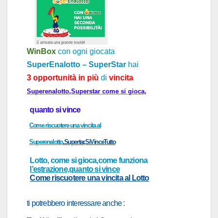
WinBox
con ogni giocata
SuperEnalotto – SuperStar
h
ai
3 opportunità in più
di
vincita
Superenalotto,Superstar come si gioca,
quanto si vince
Come riscuotere una vincita al
Superenalotto
,
Supertar,SiVinceTutto
Lotto, come si gioca,come funziona
l’estrazione,quanto si vince
Come riscuotere una vincita al Lotto
ti potrebbero interessa
re
anche
: