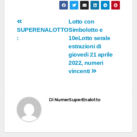
Navigazione
Lotto con
SUPERENALOTTO
Simbolotto e
articoli
:
10eLotto serale
estrazioni di
giovedi 21 aprile
2022, numeri
vincenti
Di
NumerSuperEnalotto