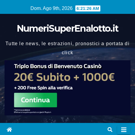
Vai
Dom. Ago 9th, 2026
6:21:27 AM
al
contenuto
NumeriSuperEnalotto.it
Tutte le news, le estrazioni, pronostici a portata di
click