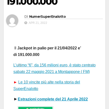
191.000.000
Di
NumerSuperEnalotto
APR 21, 2022
Il
Jackpot in palio
per il
21/04/2022
e’
di
191.000.000
L’ultimo “6”, da 156 milioni euro, è stato centrato
s
a
b
a
to 22 m
a
ggio 2021 a Mont
a
ppone ( FM)
►
Le 10 vincite più alte nella storia del
SuperEnalotto
►
Estrazioni complete del
 21
A
prile 2022