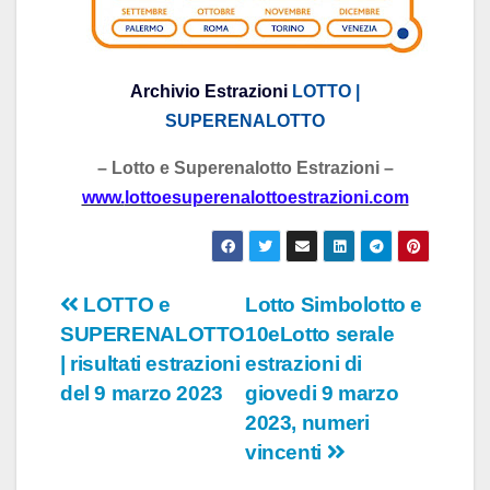
Archivio Estrazioni
LOTTO |
SUPERENALOTTO
– Lotto e Superenalotto Estrazioni –
www.
lottoesuperenalottoestrazioni.com
Navigazione
LOTTO e
Lotto Simbolotto e
SUPERENALOTTO
10eLotto serale
articoli
| risultati estrazioni
estrazioni di
del 9 marzo 2023
giovedi 9 marzo
2023, numeri
vincenti