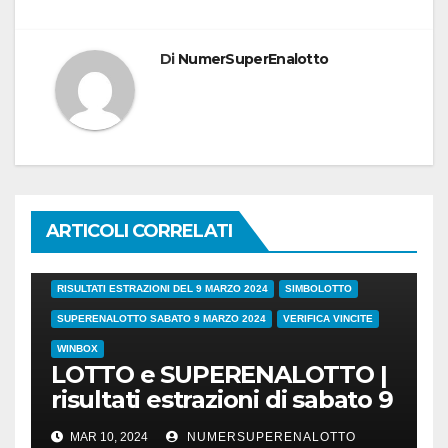
Di
NumerSuperEnalotto
ARTICOLI CORRELATI
38/24
COVID
ESTRAZIONI DI OGGI
LOTTO
LOTTO E SUPERENALOTTO DI OGGI
RISULTATI ESTRAZIONI DEL 9 MARZO 2024
SIMBOLOTTO
SUPERENALOTTO SABATO 9 MARZO 2024
VERIFICA VINCITE
WINBOX
LOTTO e SUPERENALOTTO |
risultati estrazioni di sabato 9
marzo 2024
MAR 10, 2024
NUMERSUPERENALOTTO