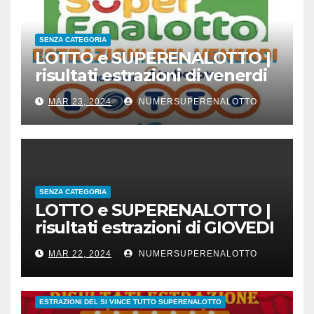
SENZA CATEGORIA
LOTTO e SUPERENALOTTO |
risultati estrazioni di venerdi
22 marzo 2024
MAR 23, 2024
NUMERSUPERENALOTTO
SENZA CATEGORIA
LOTTO e SUPERENALOTTO |
risultati estrazioni di GIOVEDI
21 marzo 2024
MAR 22, 2024
NUMERSUPERENALOTTO
CONC.212 MERCOLEDI 20 MARZO 2024
ESTRAZIONE SETTIMANALE 2024
ESTRAZIONI 2024
ESTRAZIONI DEL SI VINCE TUTTO SUPERENALOTTO