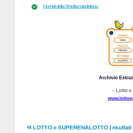
I numeri della Smorfia napoletana..
Archivio Estraz
– Lotto e
www.
lotto
Navigazione
LOTTO e SUPERENALOTTO | risultati