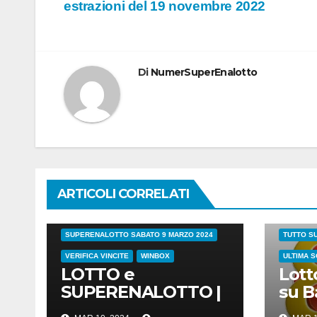
estrazioni del 19 novembre 2022
articoli
Di
NumerSuperEnalotto
38/24
COVID
ESTRAZIONI DI OGGI
LOTTO
89 SULL
LOTTO E SUPERENALOTTO DI OGGI
NUMERI 
ARTICOLI CORRELATI
RISULTATI ESTRAZIONI DEL 9 MARZO 2024
LOTTO
SIMBOLOTTO
NUMERO 
SUPERENALOTTO SABATO 9 MARZO 2024
TUTTO SU
VERIFICA VINCITE
WINBOX
ULTIMA S
LOTTO e
Lotto
SUPERENALOTTO |
su Ba
risultati estrazioni di
Roma