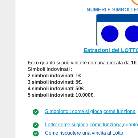
NUMERI E SIMBOLI E
Estrazioni del LOTT
Ecco quanto si può vincere con una giocata da
1€
Simboli Indovinati
:
2 simboli indovinati
:
1€.
3 simboli indovinati
:
5€.
4 simboli indovinati
:
50€.
5 simboli indovinati
:
10.000€.
Simbolotto :
come si gioca,come funziona
Lotto: come si gioca,come funziona
,
quanto
Come riscuotere una vincita al Lotto