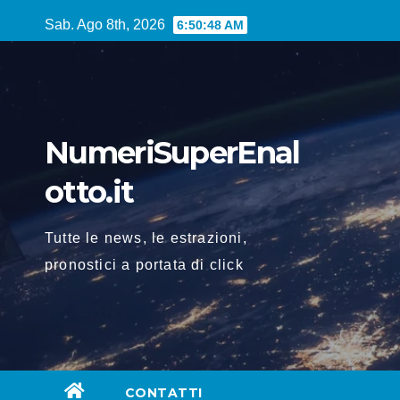
Vai
Sab. Ago 8th, 2026
6:50:49 AM
al
contenuto
NumeriSuperEnal
otto.it
Tutte le news, le estrazioni,
pronostici a portata di click
CONTATTI