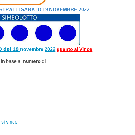
STRATTI S
AB
ATO
19 NOVEMBRE 2022
O del
19 
novembre
2022
qu
anto si Vince
, in base al
numero
di
 si vince