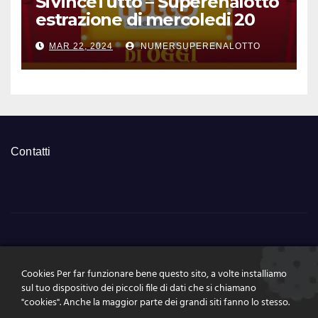
SiVinceTutto – Superenalotto
estrazione di mercoledi 20
marzo 2024 numeri vincenti
MAR 22, 2024
NUMERSUPERENALOTTO
e quote
Contatti
NumeriSuperEnalott
Cookies Per far funzionare bene questo sito, a volte installiamo
o.it
sul tuo dispositivo dei piccoli file di dati che si chiamano
"cookies". Anche la maggior parte dei grandi siti fanno lo stesso.