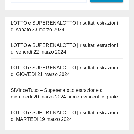
LOTTO e SUPERENALOTTO | risultati estrazioni
di sabato 23 marzo 2024
LOTTO e SUPERENALOTTO | risultati estrazioni
di venerdi 22 marzo 2024
LOTTO e SUPERENALOTTO | risultati estrazioni
di GIOVEDI 21 marzo 2024
SiVinceTutto – Superenalotto estrazione di
mercoledi 20 marzo 2024 numeri vincenti e quote
LOTTO e SUPERENALOTTO | risultati estrazioni
di MARTEDI 19 marzo 2024