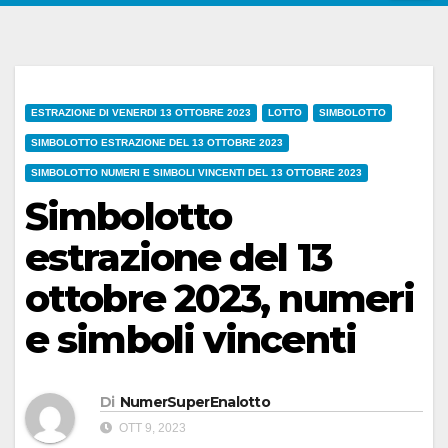
ESTRAZIONE DI VENERDI 13 OTTOBRE 2023
LOTTO
SIMBOLOTTO
SIMBOLOTTO ESTRAZIONE DEL 13 OTTOBRE 2023
SIMBOLOTTO NUMERI E SIMBOLI VINCENTI DEL 13 OTTOBRE 2023
Simbolotto
estrazione del 13
ottobre 2023, numeri
e simboli vincenti
Di
NumerSuperEnalotto
OTT 9, 2023