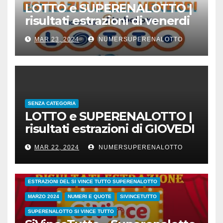
LOTTO e SUPERENALOTTO |
risultati estrazioni di venerdi
22 marzo 2024
MAR 23, 2024
NUMERSUPERENALOTTO
SENZA CATEGORIA
LOTTO e SUPERENALOTTO |
risultati estrazioni di GIOVEDI
21 marzo 2024
MAR 22, 2024
NUMERSUPERENALOTTO
CONC.212 MERCOLEDI 20 MARZO 2024
ESTRAZIONE SETTIMANALE 2024
ESTRAZIONI 2024
ESTRAZIONI DEL SI VINCE TUTTO SUPERENALOTTO
MARZO 2024
NUMERI E QUOTE
SIVINCETUTTO
SUPERENALOTTO SI VINCE TUTTO