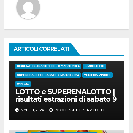
ARTICOLI CORRELATI
38/24
COVID
ESTRAZIONI DI OGGI
LOTTO
LOTTO E SUPERENALOTTO DI OGGI
RISULTATI ESTRAZIONI DEL 9 MARZO 2024
SIMBOLOTTO
SUPERENALOTTO SABATO 9 MARZO 2024
VERIFICA VINCITE
WINBOX
LOTTO e SUPERENALOTTO |
risultati estrazioni di sabato 9
marzo 2024
MAR 10, 2024
NUMERSUPERENALOTTO
89 SULLA RUOTA DI ROMA QUANDO ESCE?NUMERI DA ABBINARE