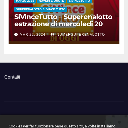
MARZO 2024
NUMERI E QUOTE
SIVINCETUTTO
SUPERENALOTTO SI VINCE TUTTO
SiVinceTutto – Superenalotto
estrazione di mercoledi 20
marzo 2024 numeri vincenti
MAR 22, 2024
NUMERSUPERENALOTTO
e quote
Contatti
NumeriSuperEnalott
Cookies Per far funzionare bene questo sito, a volte installiamo