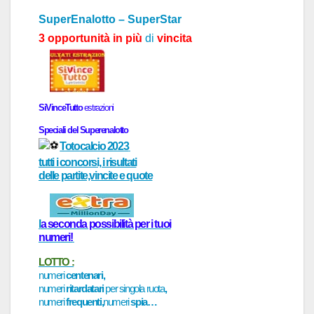
SuperEnalotto – SuperStar
3 opportunità in più
di
vincita
SiVinceTutto
estr
a
zioni
Speci
a
li del
Superenalotto
Totocalcio 2023
tutti i concorsi, i risultati
delle partite,vincite e quote
l
a
seconda possibilità per i tuoi
numeri!
LOTTO :
numeri
centenari,
numeri
ritardatari
per singola ruota
,
numeri
frequenti,
numeri
spia…