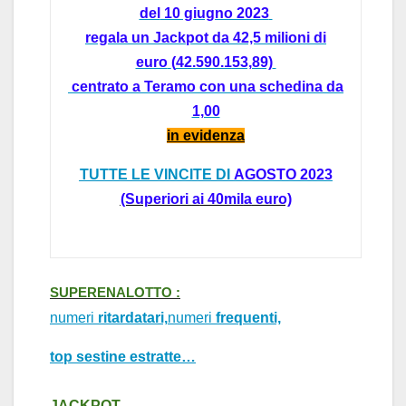
del
10 giugno 2023
regala un
Jackpot da 42,5 milioni
di
euro
(
42.590.153,89)
centrato a
Teramo con
una schedina da
1,00
in evidenz
a
TUTTE LE VINCITE DI
A
GOSTO 2023
(Superiori
a
i 40mil
a
euro)
SUPERENALOTTO :
numeri
ritardatari,
numeri
frequenti,
top sestine estratte…
J
ACKPOT