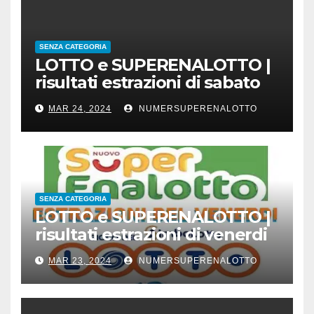
SENZA CATEGORIA
LOTTO e SUPERENALOTTO |
risultati estrazioni di sabato
23 marzo 2024
MAR 24, 2024
NUMERSUPERENALOTTO
SENZA CATEGORIA
LOTTO e SUPERENALOTTO |
risultati estrazioni di venerdi
22 marzo 2024
MAR 23, 2024
NUMERSUPERENALOTTO