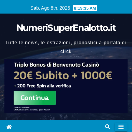
Vai
Sab. Ago 8th, 2026
8:19:36 AM
al
contenuto
NumeriSuperEnalotto.it
Tutte le news, le estrazioni, pronostici a portata di
click