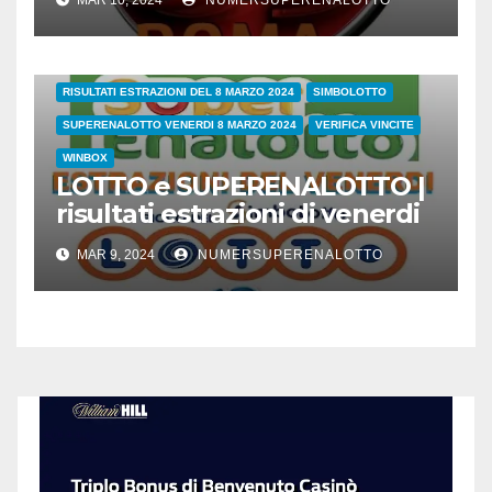
MAR 10, 2024
NUMERSUPERENALOTTO
38/24
COVID
ESTRAZIONI DI OGGI
LOTTO
LOTTO E SUPERENALOTTO DI OGGI
RISULTATI ESTRAZIONI DEL 8 MARZO 2024
SIMBOLOTTO
SUPERENALOTTO VENERDI 8 MARZO 2024
VERIFICA VINCITE
WINBOX
LOTTO e SUPERENALOTTO |
risultati estrazioni di venerdi
8 marzo 2024
MAR 9, 2024
NUMERSUPERENALOTTO