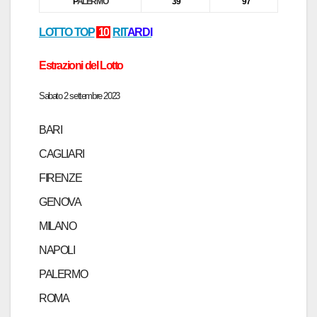
P
ALERMO
39
97
LOTTO TOP
10
RI
T
ARD
I
Estrazioni del Lotto
Sabato 2 settembre 2023
BARI
CAGLIARI
FIRENZE
GENOVA
MILANO
NAPOLI
PALERMO
ROMA