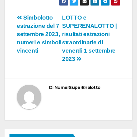
Navigazione
Simbolotto
LOTTO e
estrazione del 7
SUPERENALOTTO |
articoli
settembre 2023,
risultati estrazioni
numeri e simboli
straordinarie di
vincenti
venerdi 1 settembre
2023
Di
NumerSuperEnalotto