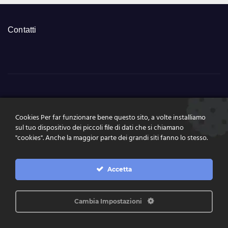
Contatti
NumeriSuperEnalott
Cookies Per far funzionare bene questo sito, a volte installiamo
o.it
sul tuo dispositivo dei piccoli file di dati che si chiamano
"cookies". Anche la maggior parte dei grandi siti fanno lo stesso.
Tutte le news, le estrazioni, pronostici a portata di click
Accetta
Cambia Impostazioni
Proudly powered by WordPress
|
Theme: News Live by
Themeansar
.
Home
Contatti