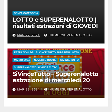
SENZA CATEGORIA
LOTTO e SUPERENALOTTO |
risultati estrazioni di GIOVEDI
21 marzo 2024
MAR 22, 2024
NUMERSUPERENALOTTO
CONC.212 MERCOLEDI 20 MARZO 2024
ESTRAZIONE SETTIMANALE 2024
ESTRAZIONI 2024
ESTRAZIONI DEL SI VINCE TUTTO SUPERENALOTTO
MARZO 2024
NUMERI E QUOTE
SIVINCETUTTO
SUPERENALOTTO SI VINCE TUTTO
SiVinceTutto – Superenalotto
estrazione di mercoledi 20
marzo 2024 numeri vincenti
MAR 22, 2024
NUMERSUPERENALOTTO
e quote