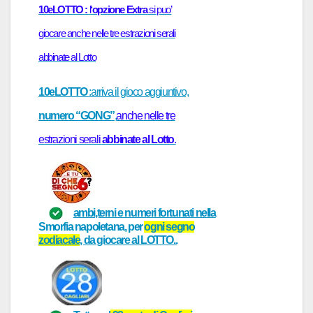
10eLOTTO :
l
‘opzione Extra
si puo’
giocare anche nelle tre estrazioni serali
abbinate al Lotto
10eLOTTO
:arriva il gioco aggiuntivo,
numero “GONG”
,
anche nelle tre
estrazioni serali
abbinate al Lotto
.
ambi,terni e numeri fortunati
nella
Smorfia napoletana
, per
ogni
segno
zodiacale
, da giocare al
LOTTO..