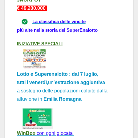
€ 49.2
0
0.000
La classifica delle vincite
più alte nella storia del SuperEnalotto
INIZI
ATIVE
SPECI
ALI
Lotto e Superenalotto : dal 7 luglio,
t
utti i venerdì,
un’
estrazione aggiuntiva
a sostegno delle popolazioni colpite dall
a
alluvione
in
Emili
a Rom
agn
a
WinBox
con ogni giocata