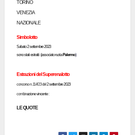
TORINO
VENEZIA
NAZIONALE
Simbolotto
Sabato 2 settembre 2023
sono stati estratti :
(associato ruota
P
a
lermo
)
Estrazioni del Superen
a
lotto
concors
o n.114
/
23 del
2 settembre
2023
combin
azione vincente :
LE QUOTE