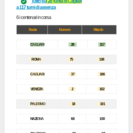
T
utto sul
28
r
uot
a di
C
agli
a
ri
a
117
turni
di assenza
6 i centen
ar
i in cors
a
Ruota
Numero
Ritardo
C
AGLIARI
28
117
ROM
A
75
108
C
AGLIARI
37
106
VENEZI
A
2
102
P
ALERMO
18
101
NA
ZI
ON
A
68
100