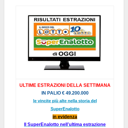
ULTIME
ESTR
AZIONI
DELL
A
SETTIM
AN
A
IN P
ALIO
€ 49.2
00.000
le vincite più alte nella storia del
SuperEnalotto
in evidenz
a
Il
SuperEnalotto
nel
l’
ultim
a estr
azione