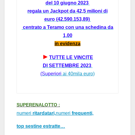
del
10 giugno 2023
regala un
Jackpot da 42,5 milioni
di
euro
(
42.590.153,89)
centrato a
Teramo con
una schedina da
1,00
in evidenz
a
►
T
UTTE LE VINCITE
DI
SETTEMBRE
2023
(Superiori
ai 40mil
a euro)
SUPERENALOTTO :
numeri
ritardatari,
numeri
frequenti,
top sestine estratte…