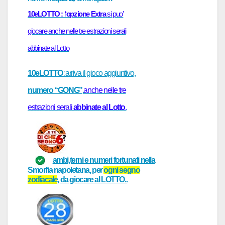
10eLOTTO :
l
‘opzione Extra
si puo’
giocare anche nelle tre estrazioni serali
abbinate al Lotto
10eLOTTO
:arriva il gioco aggiuntivo,
numero “GONG”
,
anche nelle tre
estrazioni serali
abbinate al Lotto
.
ambi,terni e numeri fortunati
nella
Smorfia napoletana
, per
ogni
segno
zodiacale
, da giocare al
LOTTO..