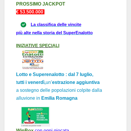
PROSSIMO J
ACKPOT
€ 53.5
0
0.000
La classifica delle vincite
più alte nella storia del SuperEnalotto
INIZI
ATIVE
SPECI
ALI
Lotto e Superenalotto : dal 7 luglio,
t
utti i venerdì,
un’
estrazione aggiuntiva
a sostegno delle popolazioni colpite dall
a
alluvione
in
Emili
a Rom
agn
a
WinBox
con ogni giocata