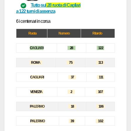
T
utto sul
28
r
uot
a di
C
agli
a
ri
a
122
turni
di assenza
6 i centen
ar
i in cors
a
Ruota
Numero
Ritardo
C
AGLIARI
28
122
ROM
A
75
113
C
AGLIARI
37
111
VENEZI
A
2
107
P
ALERMO
18
106
P
ALERMO
39
102