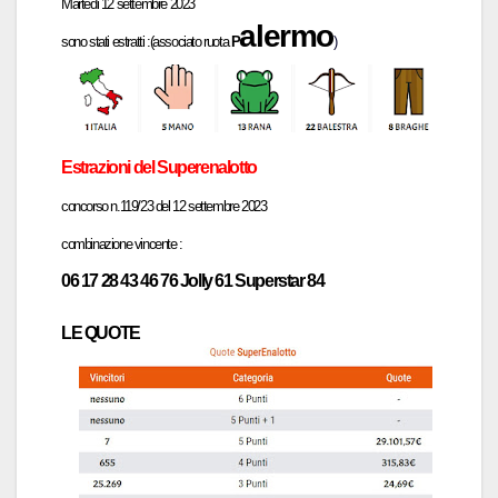
Martedi 12 settembre 2023
a
lermo
sono stati estratti :
(associato ruota
P
)
Estrazioni del Superen
a
lotto
concors
o n.119
/
23 del
12 settembre
2023
combin
azione vincente :
06 17 28 43 46 76
Jolly 61 Superstar 84
LE QUOTE