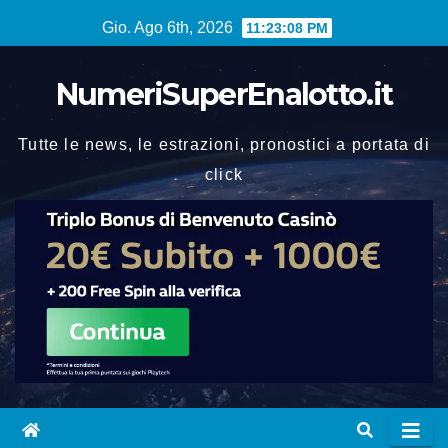
Vai
Gio. Ago 6th, 2026
11:23:09 PM
al
contenuto
NumeriSuperEnalotto.it
Tutte le news, le estrazioni, pronostici a portata di
click