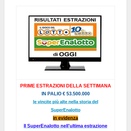
PRIME
ESTR
AZIONI
DELL
A
SETTIM
AN
A
IN P
ALIO
€ 53.5
00.000
le vincite più alte nella storia del
SuperEnalotto
in evidenz
a
Il
SuperEnalotto
nel
l’
ultim
a estr
azione