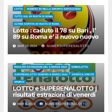
89 SULLA RUOTA DI ROMA QUANDO ESCE?NUMERI DA ABBINARE
LOTTO
NUMERO 89 NELLA SMORFIA NAPOLETANA
TUTTO SUL 89 RUOTA DI ROMA
ULTIMA SORTITA 89 RUOTA DI ROMA
Lotto : caduto il 78 su Bari , l’
89 su Roma e’ il nuovo nuovo
leader dei ritardatari
MAR 10, 2024
NUMERSUPERENALOTTO
38/24
COVID
ESTRAZIONI DI OGGI
LOTTO
LOTTO E SUPERENALOTTO DI OGGI
RISULTATI ESTRAZIONI DEL 8 MARZO 2024
SIMBOLOTTO
SUPERENALOTTO VENERDI 8 MARZO 2024
VERIFICA VINCITE
WINBOX
LOTTO e SUPERENALOTTO |
risultati estrazioni di venerdi
8 marzo 2024
MAR 9, 2024
NUMERSUPERENALOTTO