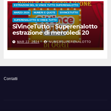
ESTRAZIONI DEL SI VINCE TUTTO SUPERENALOTTO
MARZO 2024
NUMERI E QUOTE
SIVINCETUTTO
SUPERENALOTTO SI VINCE TUTTO
SiVinceTutto – Superenalotto
estrazione di mercoledi 20
marzo 2024 numeri vincenti
MAR 22, 2024
NUMERSUPERENALOTTO
e quote
Contatti