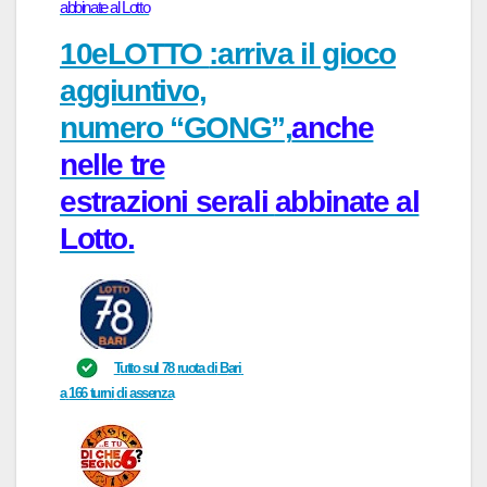
abbinate al Lotto
10eLOTTO
:arriva il gioco
aggiuntivo,
numero “GONG”
,
anche
nelle tre
estrazioni serali
abbinate al
Lotto
.
T
utto sul
78
r
uot
a di
B
ari
a
166
turni
di assenz
a