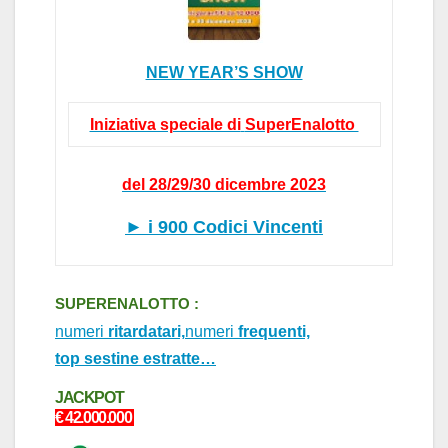
NEW YEAR’S SHOW
Iniziativa speciale di
SuperEnalotto
del 28/29/30 dicembre 2023
►
i 900
Codici Vincenti
SUPERENALOTTO :
numeri
ritardatari,
numeri
frequenti,
top sestine estratte…
J
ACKPOT
€ 42.0
0
0.000