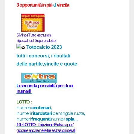
3 opportunità in più
di
vincita
SiVinceTutto
estr
a
zioni
Speci
a
li del
Superenalotto
Totocalcio 2023
tutti i concorsi, i risultati
delle partite,vincite e quote
l
a
seconda possibilità per i tuoi
numeri!
LOTTO :
numeri
centenari,
numeri
ritardatari
per singola ruota
,
numeri
frequenti,
numeri
spia…
10eLOTTO :
l
‘opzione Extra
si puo’
giocare anche nelle tre estrazioni serali