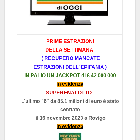
PRIME
ESTR
AZIONI
DELL
A
SETTIM
AN
A
(
RECUPERO M
ANC
A
TE
ESTR
AZIONI
DELL’ EPIF
ANI
A )
IN P
ALIO UN J
ACKPOT di
€ 42.0
00.000
in evidenz
a
SUPERENALOTTO :
L’ultimo “6” da 85,1 milioni di euro è stato
centrato
il 16 novembre 2023 a Rovigo
in evidenz
a