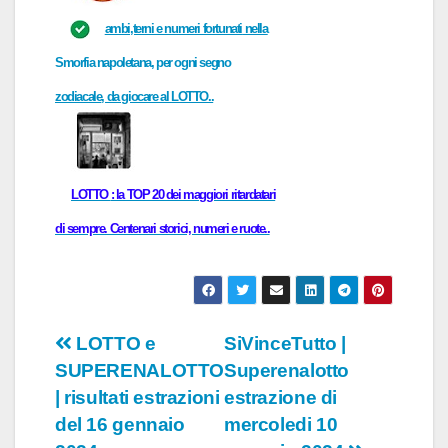
ambi,terni e numeri fortunati
nella
Smorfia napoletana
, per
ogni
segno
zodiacale
, da giocare al
LOTTO..
LOTTO
: la TOP 20 dei maggiori ritardatari
di sempre. Centenari storici, numeri e ruote..
Navigazione
LOTTO e
SiVinceTutto |
SUPERENALOTTO
Superenalotto
articoli
| risultati estrazioni
estrazione di
del 16 gennaio
mercoledi 10