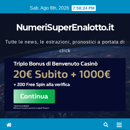
Vai
Sab. Ago 8th, 2026
7:58:25 PM
al
contenuto
NumeriSuperEnalotto.it
Tutte le news, le estrazioni, pronostici a portata di
click