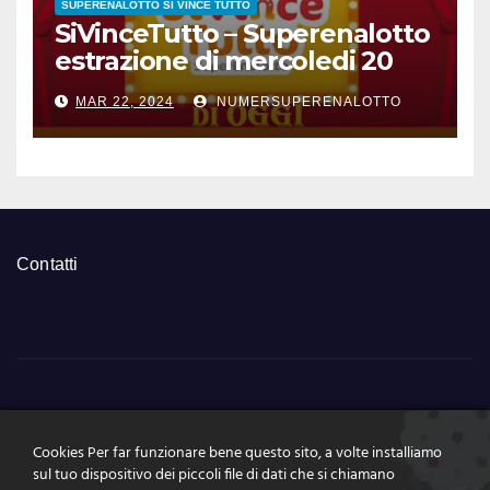
SUPERENALOTTO SI VINCE TUTTO
SiVinceTutto – Superenalotto
estrazione di mercoledi 20
marzo 2024 numeri vincenti
MAR 22, 2024
NUMERSUPERENALOTTO
e quote
Contatti
NumeriSuperEnalott
Cookies Per far funzionare bene questo sito, a volte installiamo
o.it
sul tuo dispositivo dei piccoli file di dati che si chiamano