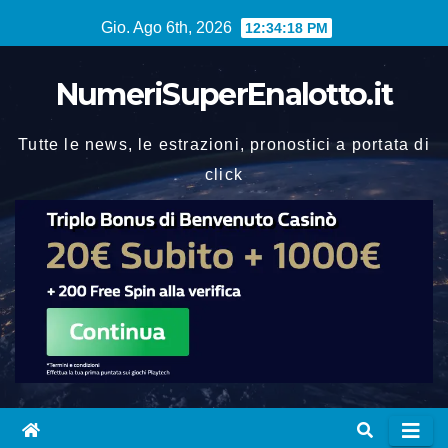
Vai
Gio. Ago 6th, 2026
12:34:18 PM
al
contenuto
NumeriSuperEnalotto.it
Tutte le news, le estrazioni, pronostici a portata di
click