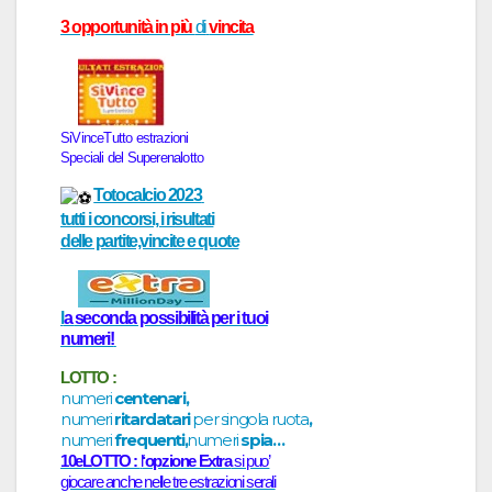
3 opportunità in più
di
vincita
SiVinceTutto
estr
a
zioni
Speci
a
li del
Superenalotto
Totocalcio 2023
tutti i concorsi, i risultati
delle partite,vincite e quote
l
a
seconda possibilità per i tuoi
numeri!
LOTTO :
numeri
centenari,
numeri
ritardatari
per singola ruota
,
numeri
frequenti,
numeri
spia…
10eLOTTO :
l
‘opzione Extra
si puo’
giocare anche nelle tre estrazioni serali