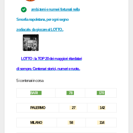
ambi,terni e numeri fortunati
nella
Smorfia napoletana
, per
ogni
segno
zodiacale
, da giocare al
LOTTO..
LOTTO
: la TOP 20 dei maggiori ritardatari
di sempre. Centenari storici, numeri e ruote..
5 i centen
ar
i in cors
a
B
ARI
78
170
P
ALERMO
27
142
MILANO
58
114