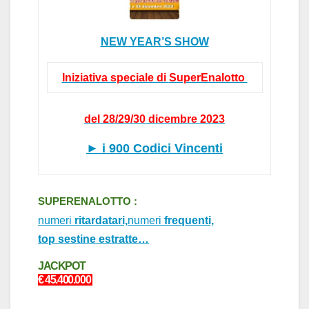
NEW YEAR’S SHOW
Iniziativa speciale di
SuperEnalotto
del 28/29/30 dicembre 2023
►
i 900
Codici Vincenti
SUPERENALOTTO :
numeri
ritardatari,
numeri
frequenti,
top sestine estratte…
J
ACKPOT
€ 45.4
0
0.000