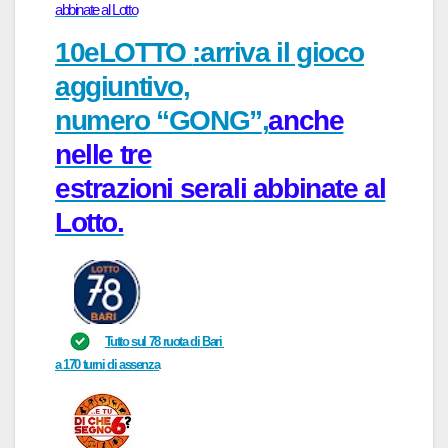
abbinate al Lotto
10eLOTTO
:arriva il gioco
aggiuntivo,
numero “GONG”
,
anche
nelle tre
estrazioni serali
abbinate al
Lotto
.
T
utto sul
78
r
uot
a di
B
ari
a
170
turni
di assenz
a