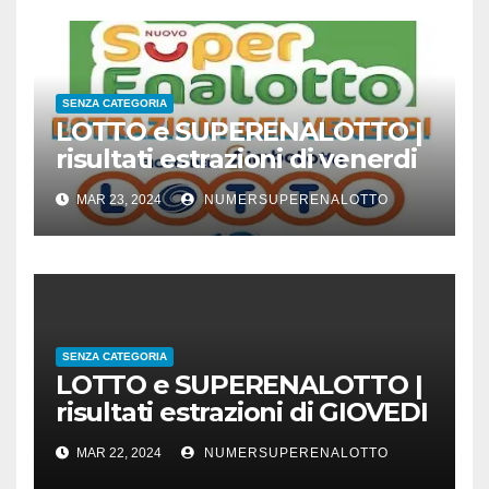
SENZA CATEGORIA
LOTTO e SUPERENALOTTO |
risultati estrazioni di venerdi
22 marzo 2024
MAR 23, 2024
NUMERSUPERENALOTTO
SENZA CATEGORIA
LOTTO e SUPERENALOTTO |
risultati estrazioni di GIOVEDI
21 marzo 2024
MAR 22, 2024
NUMERSUPERENALOTTO