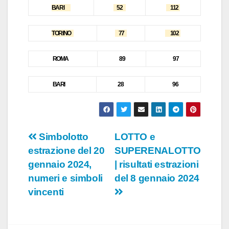
BARI
52
112
TORINO
77
102
ROMA
89
97
B
ARI
28
96
Navigazione
Simbolotto
LOTTO e
estrazione del 20
SUPERENALOTTO
articoli
gennaio 2024,
| risultati estrazioni
numeri e simboli
del 8 gennaio 2024
vincenti