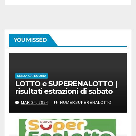
YOU MISSED
SENZA CATEGORIA
LOTTO e SUPERENALOTTO |
risultati estrazioni di sabato
23 marzo 2024
MAR 24, 2024
NUMERSUPERENALOTTO