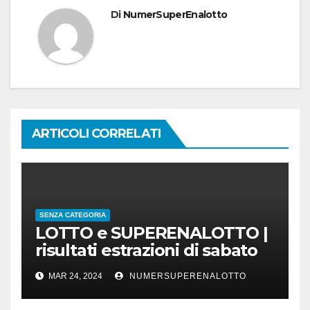
Di
NumerSuperEnalotto
ARTICOLI CORRELATI
SENZA CATEGORIA
LOTTO e SUPERENALOTTO |
risultati estrazioni di sabato
23 marzo 2024
MAR 24, 2024
NUMERSUPERENALOTTO