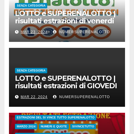
SENZA CATEGORIA
LOTTO e SUPERENALOTTO |
risultati estrazioni di venerdi
22 marzo 2024
MAR 23, 2024
NUMERSUPERENALOTTO
SENZA CATEGORIA
LOTTO e SUPERENALOTTO |
risultati estrazioni di GIOVEDI
21 marzo 2024
MAR 22, 2024
NUMERSUPERENALOTTO
CONC.212 MERCOLEDI 20 MARZO 2024
ESTRAZIONE SETTIMANALE 2024
ESTRAZIONI 2024
ESTRAZIONI DEL SI VINCE TUTTO SUPERENALOTTO
MARZO 2024
NUMERI E QUOTE
SIVINCETUTTO