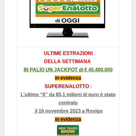
ULTIME
ESTR
AZIONI
DELL
A
SETTIM
AN
A
IN P
ALIO UN J
ACKPOT di
€ 45.4
00.000
in evidenz
a
SUPERENALOTTO :
L’ultimo “6” da 85,1 milioni di euro è stato
centrato
il 16 novembre 2023 a Rovigo
in evidenz
a