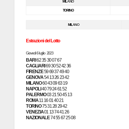
MIL
ANO
TORINO
MIL
ANO
Estrazioni del Lotto
Giovedi 6 luglio
2023
BARI
62 35 30 07 67
CAGLIARI
69 30 52 42 36
FIRENZE
59 69 37 49 40
GENOVA
54 13 26 23 42
MILANO
60 43 09 63 19
NAPOLI
40 79 24 61 52
PALERMO
03 21 50 45 13
ROMA
1
1 16 01 40 21
TORINO
75 31 28 29 42
VENEZIA
01 13 74 41 26
NAZIONALE
74 55 67 25 08