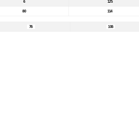
6
125
80
114
76
106