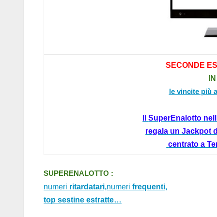
SECONDE
E
IN
le vincite più 
Il
SuperEnalotto
nel
l
regala un
Jackpot d
centrato a
Te
SUPERENALOTTO :
numeri
ritardatari,
numeri
frequenti,
top sestine estratte…