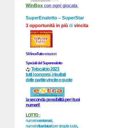
WinBox
con ogni giocata
SuperEnalotto – SuperStar
3 opportunità in più
di
vincita
SiVinceTutto
estr
a
zioni
Speci
a
li del
Superenalotto
Totocalcio 2023
tutti i concorsi, i risultati
delle partite,vincite e quote
l
a
seconda possibilità per i tuoi
numeri!
LOTTO :
numeri
centenari,
numeri
ritardatari
per singola ruota
,