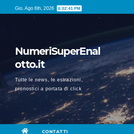
Vai
Gio. Ago 6th, 2026
6:02:42 PM
al
contenuto
NumeriSuperEnal
otto.it
Tutte le news, le estrazioni,
pronostici a portata di click
CONTATTI