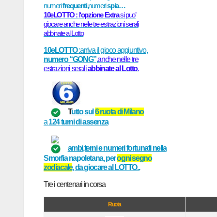
numeri
frequenti,
numeri
spia…
10eLOTTO :
l
‘opzione Extra
si puo’
giocare anche nelle tre estrazioni serali
abbinate al Lotto
10eLOTTO
:arriva il gioco aggiuntivo,
numero “GONG”
,
anche nelle tre
estrazioni serali
abbinate al Lotto
.
T
utto sul
6
ruot
a di
M
il
ano
a
124
turni
di assenza
ambi,terni e numeri fortunati
nella
Smorfia napoletana
, per
ogni
segno
zodiacale
, da giocare al
LOTTO..
Tre i centen
ar
i in cors
a
Ruota