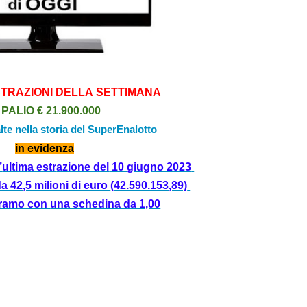
STR
AZIONI
DELL
A
SETTIM
AN
A
 P
ALIO
€ 21.9
00.000
alte nella storia del SuperEnalotto
in evidenz
a
’
ultim
a estr
azione del
10 giugno 2023
a 42,5 milioni
di euro
(
42.590.153,89)
ramo con
una schedina da 1,00