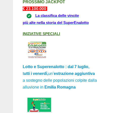
PROSSIMO J
ACKPOT
€ 23.1
0
0.000
La classifica delle vincite
più alte nella storia del SuperEnalotto
INIZI
ATIVE
SPECI
ALI
Lotto e Superenalotto : dal 7 luglio,
t
utti i venerdì,
un’
estrazione aggiuntiva
a sostegno delle popolazioni colpite dall
a
alluvione
in
Emili
a Rom
agn
a