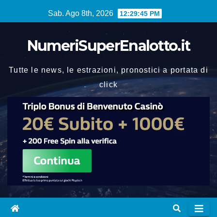
Vai
Sab. Ago 8th, 2026
12:29:46 PM
al
contenuto
NumeriSuperEnalotto.it
Tutte le news, le estrazioni, pronostici a portata di
click