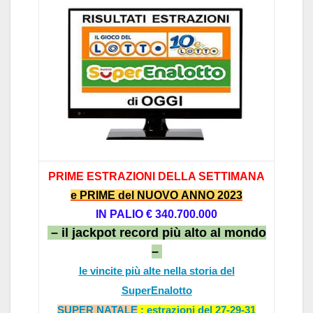
PRIME ESTRAZIONI DELL
A SETTIM
AN
A
e PRIME del NUOVO ANNO 2023
IN P
ALIO
€ 340.7
00.000
– il jackpot record più alto al mondo
–
le vincite più alte nella storia del
SuperEnalotto
SUPER NATALE
: estrazioni
del 27-29-31