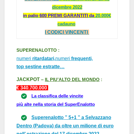
dicembre 2022
in palio
600 PREMI GARANTITI
da
20.000€
cadauno
I CODICI VINCENTI
SUPERENALOTTO :
numeri
ritardatari,
numeri
frequenti,
top sestine estratte…
J
ACKPOT –
IL PIU’
A
LTO DEL MONDO
:
€ 340.
70
0.000
La classifica delle vincite
più alte nella storia del SuperEnalotto
Superenalotto
” 5+1 ” a Selvazzano
Dentro (Padova) da oltre un milione di euro
nell’ estrazione del 17 dicembre 2022..