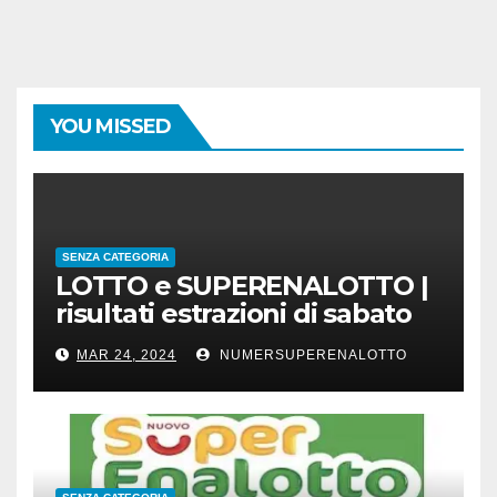
YOU MISSED
SENZA CATEGORIA
LOTTO e SUPERENALOTTO |
risultati estrazioni di sabato
23 marzo 2024
MAR 24, 2024
NUMERSUPERENALOTTO