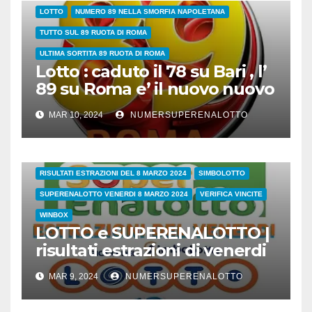
LOTTO
NUMERO 89 NELLA SMORFIA NAPOLETANA
TUTTO SUL 89 RUOTA DI ROMA
ULTIMA SORTITA 89 RUOTA DI ROMA
Lotto : caduto il 78 su Bari , l’
89 su Roma e’ il nuovo nuovo
leader dei ritardatari
MAR 10, 2024
NUMERSUPERENALOTTO
38/24
COVID
ESTRAZIONI DI OGGI
LOTTO
LOTTO E SUPERENALOTTO DI OGGI
RISULTATI ESTRAZIONI DEL 8 MARZO 2024
SIMBOLOTTO
SUPERENALOTTO VENERDI 8 MARZO 2024
VERIFICA VINCITE
WINBOX
LOTTO e SUPERENALOTTO |
risultati estrazioni di venerdi
8 marzo 2024
MAR 9, 2024
NUMERSUPERENALOTTO