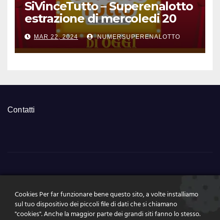
SiVinceTutto – Superenalotto
estrazione di mercoledi 20
marzo 2024 numeri vincenti
MAR 22, 2024
NUMERSUPERENALOTTO
e quote
Contatti
NumeriSuperEnalott
Cookies Per far funzionare bene questo sito, a volte installiamo
o.it
sul tuo dispositivo dei piccoli file di dati che si chiamano
"cookies". Anche la maggior parte dei grandi siti fanno lo stesso.