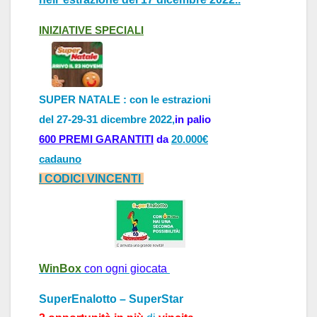
INIZI
ATIVE
SPECI
ALI
SUPER NATALE : con le estrazioni
del 27-29-31 dicembre 2022,
in palio
600 PREMI GARANTITI
da
20.000€
cadauno
I CODICI VINCENTI
WinBox
con ogni giocata
SuperEnalotto – SuperStar