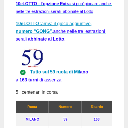
10eLOTTO : 
l
‘opzione Extra
 si puo’ 
giocare anche 
nelle tre estrazioni serali  abbinate al Lotto
10eLOTTO
:arriva il gioco aggiuntivo,
numero “GONG”
,
anche nelle tre  estrazioni 
serali 
abbinate al Lotto
.
Tutto sul 59
ruot
a di
Mil
ano
a
1
63 turni
di assenza
5 i centen
ar
i in cors
a
Ruota
Numero
Ritardo
MIL
ANO
59
163