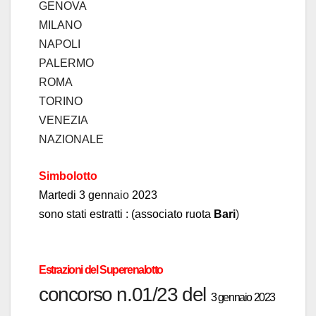
GENOVA
MILANO
NAPOLI
PALERMO
ROMA
TORINO
VENEZIA
NAZIONALE
Simbolotto
Martedi 3 genn
a
io
2023
sono stati estratti :
(associato ruota
B
ari
)
Estrazioni del Superen
a
lotto
concors
o n.01/23 del
3 gennaio 2023