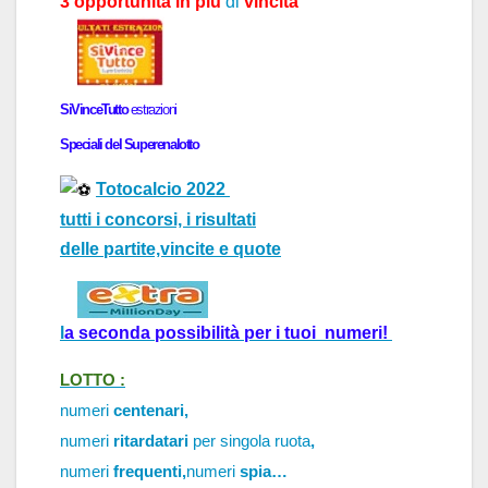
3 opportunità in più
di
vincita
SiVinceTutto
estr
a
zioni
Speci
a
li del
Superenalotto
Totocalcio 2022
tutti i concorsi, i risultati
delle partite,vincite e quote
l
a 
seconda possibilità per i tuoi  numeri!
LOTTO :
numeri
centenari,
numeri
ritardatari
per singola ruota
,
numeri
frequenti,
numeri
spia…