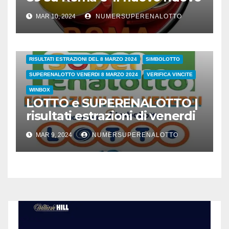
leader dei ritardatari
MAR 10, 2024
NUMERSUPERENALOTTO
38/24
COVID
ESTRAZIONI DI OGGI
LOTTO
LOTTO E SUPERENALOTTO DI OGGI
RISULTATI ESTRAZIONI DEL 8 MARZO 2024
SIMBOLOTTO
SUPERENALOTTO VENERDI 8 MARZO 2024
VERIFICA VINCITE
WINBOX
LOTTO e SUPERENALOTTO |
risultati estrazioni di venerdi
8 marzo 2024
MAR 9, 2024
NUMERSUPERENALOTTO