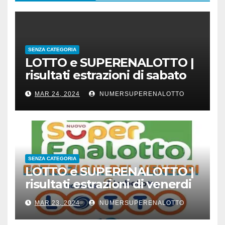
SENZA CATEGORIA
LOTTO e SUPERENALOTTO |
risultati estrazioni di sabato
23 marzo 2024
MAR 24, 2024
NUMERSUPERENALOTTO
SENZA CATEGORIA
LOTTO e SUPERENALOTTO |
risultati estrazioni di venerdi
22 marzo 2024
MAR 23, 2024
NUMERSUPERENALOTTO