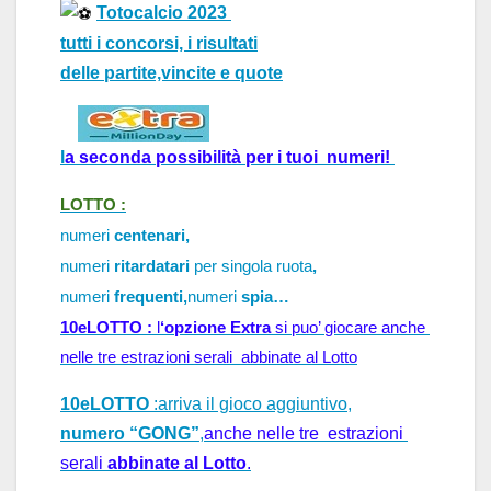
Totocalcio 2023
tutti i concorsi, i risultati
delle partite,vincite e quote
l
a 
seconda possibilità per i tuoi  numeri!
LOTTO :
numeri
centenari,
numeri
ritardatari
per singola ruota
,
numeri
frequenti,
numeri
spia…
10eLOTTO : 
l
‘opzione Extra
 si puo’ 
giocare anche 
nelle tre estrazioni serali  abbinate al Lotto
10eLOTTO
:arriva il gioco aggiuntivo,
numero “GONG”
,
anche nelle tre  estrazioni 
serali 
abbinate al Lotto
.