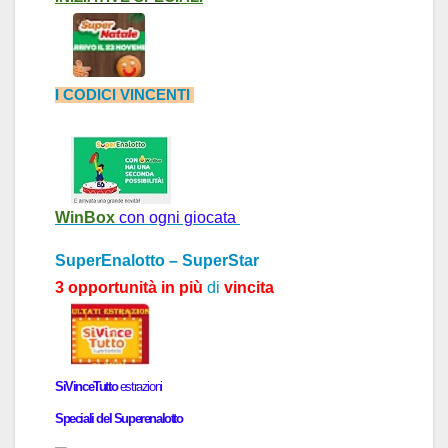
I CODICI VINCENTI
WinBox
con ogni giocata
SuperEnalotto – SuperStar
3 opportunità in più
di
vincita
SiVinceTutto
estr
a
zioni
Speci
a
li del
Superenalotto