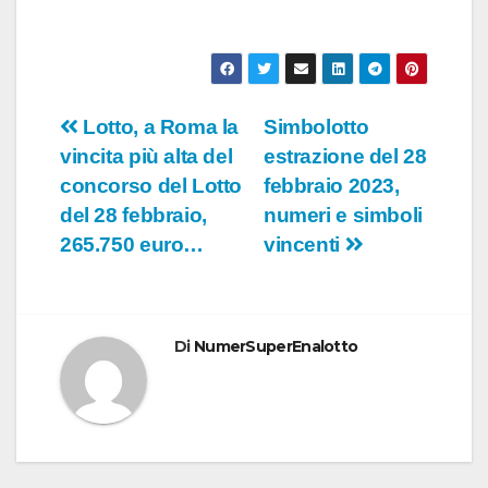
Navigazione
Lotto, a Roma la
Simbolotto
vincita più alta del
estrazione del 28
articoli
concorso del Lotto
febbraio 2023,
del 28 febbraio,
numeri e simboli
265.750 euro…
vincenti
Di
NumerSuperEnalotto