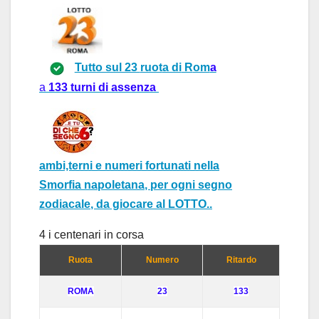
Tutto sul 23
ruot
a di
R
om
a
a
133
turni
di assenza
ambi,terni e numeri fortunati
nella
Smorfia napoletana
, per ogni
segno
zodiacale
, da giocare al
LOTTO..
4 i centen
ar
i in cors
a
Ruota
Numero
Ritardo
ROMA
23
133