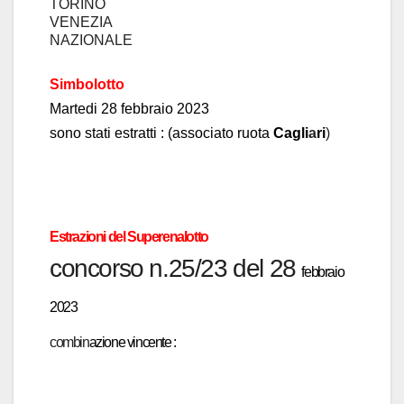
TORINO
VENEZIA
NAZIONALE
Simbolotto
Martedi
28
febbraio
2023
sono stati estratti :
(associato ruota
C
agli
a
ri
)
Estrazioni del Superen
a
lotto
concors
o n.25/23 del 28
febbraio
2023
combin
azione vincente :