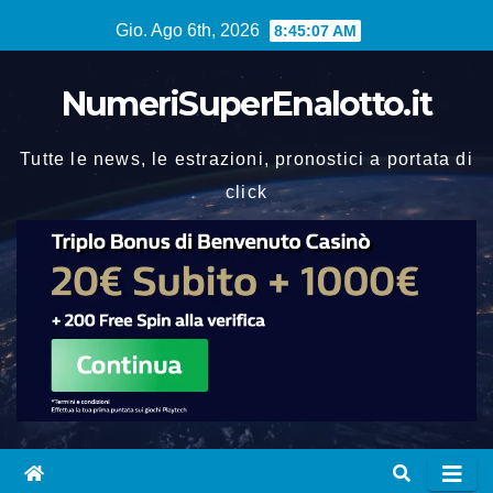
Vai
Gio. Ago 6th, 2026
8:45:08 AM
al
contenuto
NumeriSuperEnalotto.it
Tutte le news, le estrazioni, pronostici a portata di
click