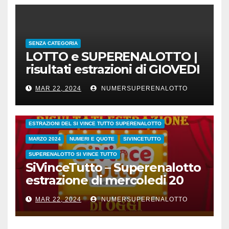
SENZA CATEGORIA
LOTTO e SUPERENALOTTO |
risultati estrazioni di GIOVEDI
21 marzo 2024
MAR 22, 2024
NUMERSUPERENALOTTO
CONC.212 MERCOLEDI 20 MARZO 2024
ESTRAZIONE SETTIMANALE 2024
ESTRAZIONI 2024
ESTRAZIONI DEL SI VINCE TUTTO SUPERENALOTTO
MARZO 2024
NUMERI E QUOTE
SIVINCETUTTO
SUPERENALOTTO SI VINCE TUTTO
SiVinceTutto – Superenalotto
estrazione di mercoledi 20
marzo 2024 numeri vincenti
MAR 22, 2024
NUMERSUPERENALOTTO
e quote