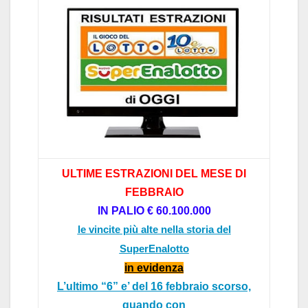
ULTIME ESTRAZIONI DEL
MESE DI
FEBBR
AIO
IN P
ALIO
€ 60.1
00.000
le vincite più alte nella storia del
SuperEnalotto
in evidenz
a
L’ultimo “6”
e’ del
16 febbraio scorso,
quando con