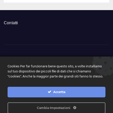
Contatti
NumeriSuperEnalott
Cookies Per far funzionare bene questo sito, a volte installiamo
o.it
sul tuo dispositivo dei piccoli file di dati che si chiamano
"cookies". Anche la maggior parte dei grandi siti fanno lo stesso.
Tutte le news, le estrazioni, pronostici a portata di click
Accetta
Cambia Impostazioni
Proudly powered by WordPress
|
Theme: News Live by
Themeansar
.