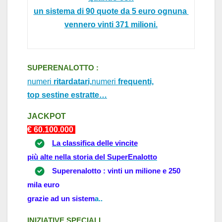
un sistem
a di 90
q
uote d
a
5 euro ognun
a
vennero vinti 371 milioni.
SUPERENALOTTO :
numeri
ritardatari,
numeri
frequenti,
top sestine estratte…
J
ACKPOT
€ 60.
10
0.000
La classifica delle vincite
più alte nella storia del SuperEnalotto
Superenalotto : vinti un milione e 250
mila euro
grazie ad un sistem
a
..
INIZI
ATIVE
SPECI
ALI