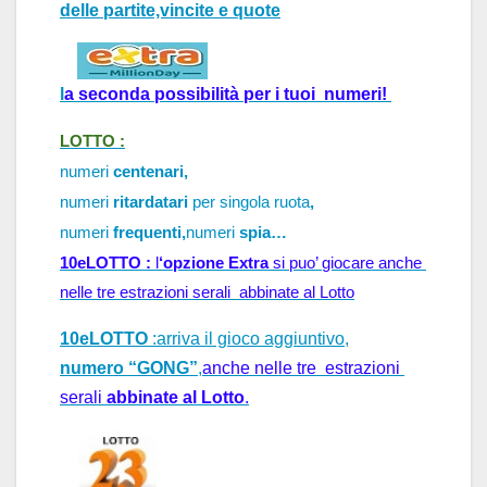
delle partite,vincite e quote
l
a 
seconda possibilità per i tuoi  numeri!
LOTTO :
numeri
centenari,
numeri
ritardatari
per singola ruota
,
numeri
frequenti,
numeri
spia…
10eLOTTO : 
l
‘opzione Extra
 si puo’ 
giocare anche 
nelle tre estrazioni serali  abbinate al Lotto
10eLOTTO
:arriva il gioco aggiuntivo,
numero “GONG”
,
anche nelle tre  estrazioni 
serali 
abbinate al Lotto
.