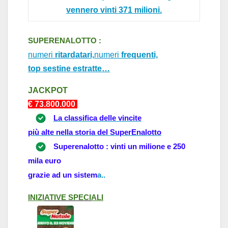
vennero vinti 371 milioni.
SUPERENALOTTO :
numeri
ritardatari,
numeri
frequenti,
top sestine estratte…
J
ACKPOT
€ 73.8
0
0.000
La classifica delle vincite
più alte nella storia del SuperEnalotto
Superenalotto : vinti un milione e 250
mila euro
grazie ad un sistem
a
..
INIZI
ATIVE
SPECI
ALI