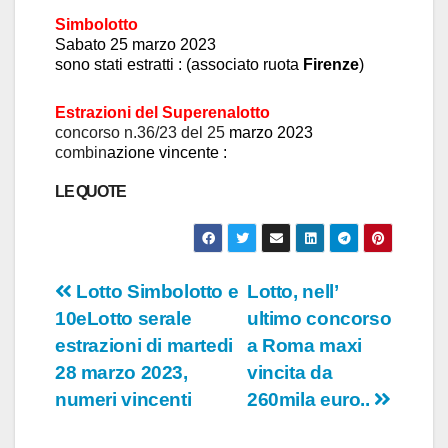
Simbolotto
S
abato
25
marzo
2023
sono stati estratti :
(associato ruota
Firenze
)
Estrazioni del Superen
a
lotto
concors
o n.36/23 del 25
marzo 2023
combin
azione vincente :
LE QUOTE
Navigazione
Lotto Simbolotto e
Lotto, nell’
10eLotto serale
ultimo concorso
articoli
estrazioni di martedi
a Roma maxi
28 marzo 2023,
vincita da
numeri vincenti
260mila euro..