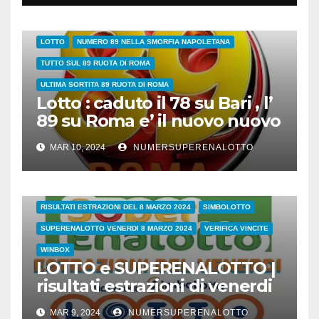
89 SULLA RUOTA DI ROMA QUANDO ESCE?NUMERI DA ABBINARE
LOTTO
NUMERO 89 NELLA SMORFIA NAPOLETANA
TUTTO SUL 89 RUOTA DI ROMA
ULTIMA SORTITA 89 RUOTA DI ROMA
Lotto : caduto il 78 su Bari , l’
89 su Roma e’ il nuovo nuovo
leader dei ritardatari
MAR 10, 2024
NUMERSUPERENALOTTO
38/24
COVID
ESTRAZIONI DI OGGI
LOTTO
LOTTO E SUPERENALOTTO DI OGGI
RISULTATI ESTRAZIONI DEL 8 MARZO 2024
SIMBOLOTTO
SUPERENALOTTO VENERDI 8 MARZO 2024
VERIFICA VINCITE
WINBOX
LOTTO e SUPERENALOTTO |
risultati estrazioni di venerdi
8 marzo 2024
MAR 9, 2024
NUMERSUPERENALOTTO