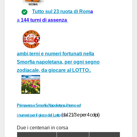
Tutto sul 23
ruot
a di
R
om
a
a
144
turni
di assenza
ambi,terni e numeri fortunati
nella
Smorfia napoletana
, per ogni
segno
zodiacale
, da giocare al
LOTTO..
Primavera e Smorfia Napoletana,il terno ed
(d
a
l 21/3 e per 4 colpi)
i numeri per il gioco del Lotto
Due i centen
ar
i in cors
a