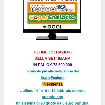
ULTIME ESTRAZIONI
DELL
A
SETTIM
AN
A
IN P
ALIO
€ 73.8
00.000
le vincite più alte nella storia del
SuperEnalotto
in evidenz
a
L’ultimo “6”
e’ del
16 febbraio scorso,
quando con
un sistem
a di 90
q
uote d
a
5 euro ognun
a