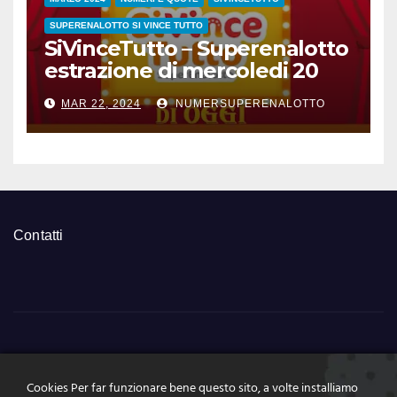
SUPERENALOTTO SI VINCE TUTTO
SiVinceTutto – Superenalotto
estrazione di mercoledi 20
marzo 2024 numeri vincenti
MAR 22, 2024
NUMERSUPERENALOTTO
e quote
Contatti
NumeriSuperEnalott
Cookies Per far funzionare bene questo sito, a volte installiamo