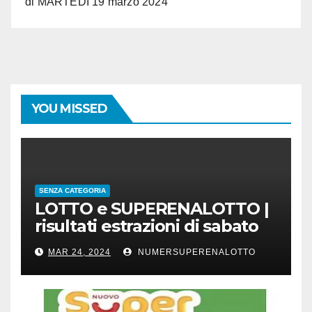
di MARTEDI 19 marzo 2024
YOU MISSED
SENZA CATEGORIA
LOTTO e SUPERENALOTTO |
risultati estrazioni di sabato
23 marzo 2024
MAR 24, 2024
NUMERSUPERENALOTTO