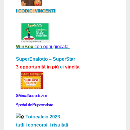
I CODICI VINCENTI
WinBox
con ogni giocata
SuperEnalotto – SuperStar
3 opportunità in più
di
vincita
SiVinceTutto
estr
a
zioni
Speci
a
li del
Superenalotto
Totocalcio 2023
tutti i concorsi, i risultati