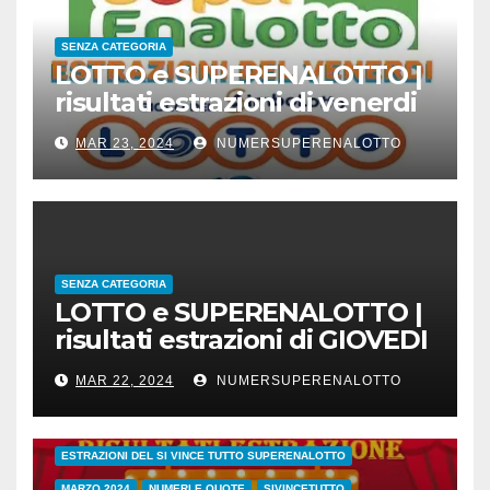
SENZA CATEGORIA
LOTTO e SUPERENALOTTO |
risultati estrazioni di venerdi
22 marzo 2024
MAR 23, 2024
NUMERSUPERENALOTTO
SENZA CATEGORIA
LOTTO e SUPERENALOTTO |
risultati estrazioni di GIOVEDI
21 marzo 2024
MAR 22, 2024
NUMERSUPERENALOTTO
CONC.212 MERCOLEDI 20 MARZO 2024
ESTRAZIONE SETTIMANALE 2024
ESTRAZIONI 2024
ESTRAZIONI DEL SI VINCE TUTTO SUPERENALOTTO
MARZO 2024
NUMERI E QUOTE
SIVINCETUTTO