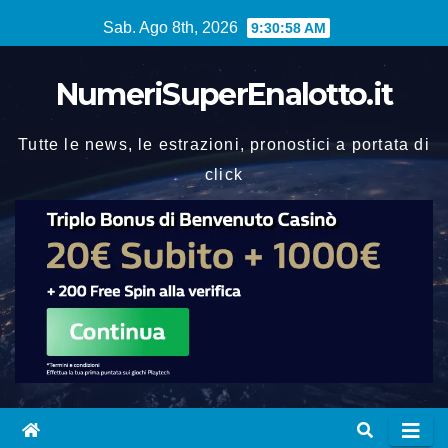
Vai
Sab. Ago 8th, 2026
9:30:58 AM
al
contenuto
NumeriSuperEnalotto.it
Tutte le news, le estrazioni, pronostici a portata di
click