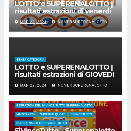
LOTTO e SUPERENALOTTO |
risultati estrazioni di venerdi
22 marzo 2024
MAR 23, 2024
NUMERSUPERENALOTTO
SENZA CATEGORIA
LOTTO e SUPERENALOTTO |
risultati estrazioni di GIOVEDI
21 marzo 2024
MAR 22, 2024
NUMERSUPERENALOTTO
CONC.212 MERCOLEDI 20 MARZO 2024
ESTRAZIONE SETTIMANALE 2024
ESTRAZIONI 2024
ESTRAZIONI DEL SI VINCE TUTTO SUPERENALOTTO
MARZO 2024
NUMERI E QUOTE
SIVINCETUTTO
SUPERENALOTTO SI VINCE TUTTO
SiVinceTutto – Superenalotto