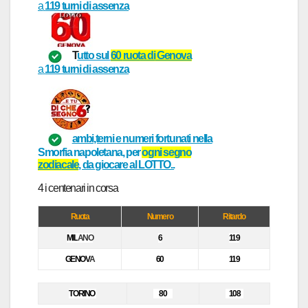
a
119
turni
di assenza
T
utto sul
60
ruot
a di
Genov
a
a
119
turni
di assenza
ambi,terni e numeri fortunati
nella
Smorfia napoletana
, per
ogni
segno
zodiacale
, da giocare al
LOTTO..
4 i centen
ar
i in cors
a
Ruota
Numero
Ritardo
MIL
ANO
6
119
GENOV
A
60
119
TORINO
80
108