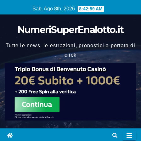
Vai
Sab. Ago 8th, 2026
8:43:00 AM
al
contenuto
NumeriSuperEnalotto.it
Tutte le news, le estrazioni, pronostici a portata di
click