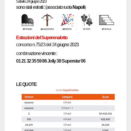
Sabato 24
giugno 2023
sono stati estratti :
(associato ruota
N
apoli
)
Estrazioni del Superen
a
lotto
concors
o n.75/23 del 24
giugno 2023
combin
azione vincente :
01 21 32 35 59 86
Jolly 38 Superstar 06
LE QUOTE