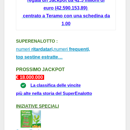
regala un
Jackpot da 42,5 milioni
di
euro
(
42.590.153,89)
centrato a
Teramo con
una schedina da
1,00
SUPERENALOTTO :
numeri
ritardatari,
numeri
frequenti,
top sestine estratte…
PROSSIMO J
ACKPOT
€ 18.0
0
0.000
La classifica delle vincite
più alte nella storia del SuperEnalotto
INIZI
ATIVE
SPECI
ALI