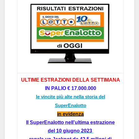
ULTIME
ESTR
AZIONI
DELL
A
SETTIM
AN
A
IN P
ALIO
€ 17.0
00.000
le vincite più alte nella storia del
SuperEnalotto
in evidenz
a
Il
SuperEnalotto
nel
l’
ultim
a estr
azione
del
10 giugno 2023