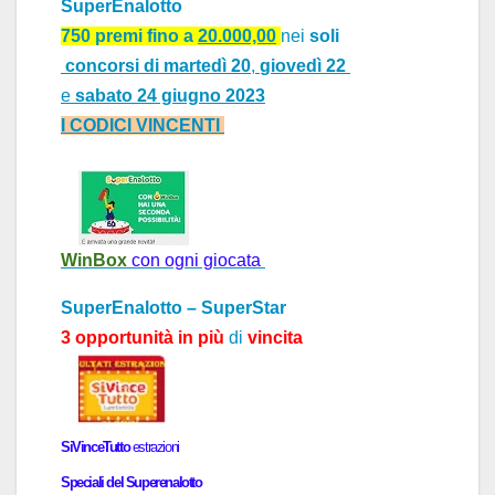
SuperEnalotto
750 premi fino
a
20.000,00
nei
soli
concorsi di
martedì 20
,
giovedì 22
e
sabato 24 giugno 2023
I CODICI VINCENTI
WinBox
con ogni giocata
SuperEnalotto – SuperStar
3 opportunità in più
di
vincita
SiVinceTutto
estr
a
zioni
Speci
a
li del
Superenalotto