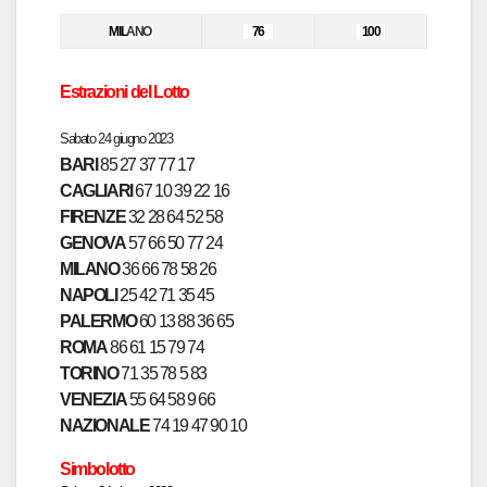
MIL
ANO
76
100
Estrazioni del Lotto
Sabato 24
giugno 2023
BARI
85 27 37 77 17
CAGLIARI
67 10 39 22 16
FIRENZE
32 28 64 52 58
GENOVA
57 66 50 77 24
MILANO
36 66 78 58 26
NAPOLI
25 42 71 35 45
PALERMO
60 13 88 36 65
ROMA
86 61 15 79 74
TORINO
71 35 78 5 83
VENEZIA
55 64 58 9 66
NAZIONALE
74 19 47 90 10
Simbolotto