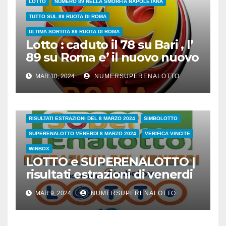
LOTTO
NUMERO 89 NELLA SMORFIA NAPOLETANA
TUTTO SUL 89 RUOTA DI ROMA
ULTIMA SORTITA 89 RUOTA DI ROMA
Lotto : caduto il 78 su Bari , l’
89 su Roma e’ il nuovo nuovo
leader dei ritardatari
MAR 10, 2024
NUMERSUPERENALOTTO
38/24
COVID
ESTRAZIONI DI OGGI
LOTTO
LOTTO E SUPERENALOTTO DI OGGI
RISULTATI ESTRAZIONI DEL 8 MARZO 2024
SIMBOLOTTO
SUPERENALOTTO VENERDI 8 MARZO 2024
VERIFICA VINCITE
WINBOX
LOTTO e SUPERENALOTTO |
risultati estrazioni di venerdi
8 marzo 2024
MAR 9, 2024
NUMERSUPERENALOTTO