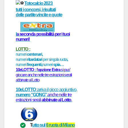
Totocalcio 2023
tutti i concorsi, i risultati
delle partite,vincite e quote
l
a
seconda possibilità per i tuoi
numeri!
LOTTO :
numeri
centenari,
numeri
ritardatari
per singola ruota
,
numeri
frequenti,
numeri
spia…
10eLOTTO :
l
‘opzione Extra
si puo’
giocare anche nelle tre estrazioni serali
abbinate al Lotto
10eLOTTO
:arriva il gioco aggiuntivo,
numero “GONG”
,
anche nelle tre
estrazioni serali
abbinate al Lotto
.
T
utto sul
6
ruot
a di
M
il
ano