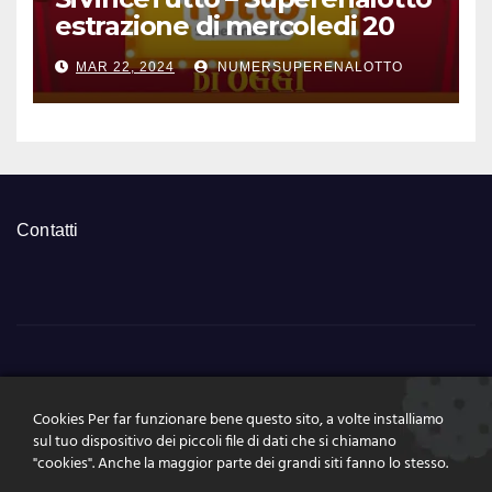
estrazione di mercoledi 20
marzo 2024 numeri vincenti
MAR 22, 2024
NUMERSUPERENALOTTO
e quote
Contatti
NumeriSuperEnalott
Cookies Per far funzionare bene questo sito, a volte installiamo
o.it
sul tuo dispositivo dei piccoli file di dati che si chiamano
"cookies". Anche la maggior parte dei grandi siti fanno lo stesso.