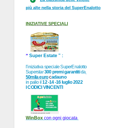
più alte nella storia del SuperEnalotto
INIZI
ATIVE
SPECI
ALI
”
Super Estate ” :
l’iniziativa speciale SuperEnalotto
Superst
ar
300 premi garantiti
da
50mila euro
c
ad
auno
in palio
il
12 -14 -16 luglio
2022
I CODICI VINCENTI
WinBox
con ogni giocata