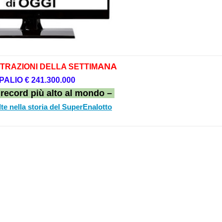
AN
A
TRAZIONI DELL
A SETTIM
 P
ALIO
€ 241.3
00.000
t record più alto al mondo –
alte nella storia del SuperEnalotto