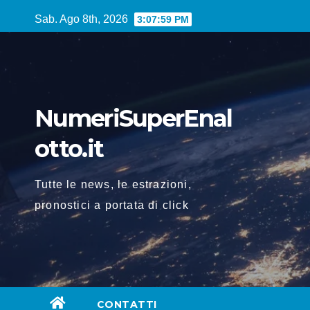
Vai
Sab. Ago 8th, 2026
3:08:00 PM
al
contenuto
NumeriSuperEnal
otto.it
Tutte le news, le estrazioni,
pronostici a portata di click
CONTATTI