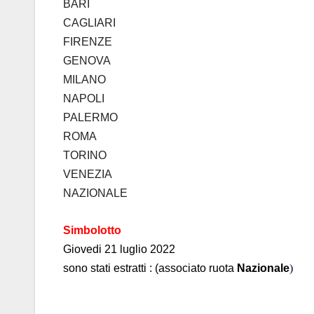
BARI
CAGLIARI
FIRENZE
GENOVA
MILANO
NAPOLI
PALERMO
ROMA
TORINO
VENEZIA
NAZIONALE
Simbolotto
Giovedi
21 luglio 2022
sono stati estratti :
(associato ruota
N
azion
ale
)