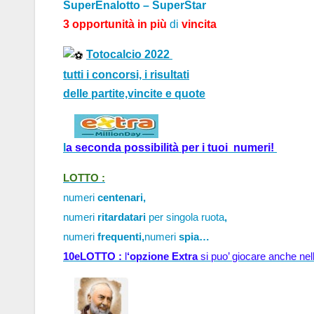
SuperEnalotto – SuperStar
3 opportunità in più
di
vincita
Totocalcio 2022
tutti i concorsi, i risultati
delle partite,vincite e quote
l
a 
seconda possibilità per i tuoi  numeri!
LOTTO :
numeri
centenari,
numeri
ritardatari
per singola ruota
,
numeri
frequenti,
numeri
spia…
10eLOTTO : 
l
‘opzione Extra
 si puo’ 
giocare anche nelle