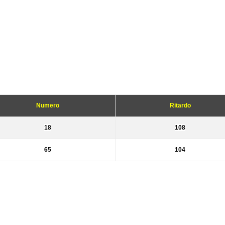
Numero
Ritardo
18
108
65
104