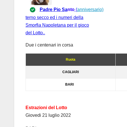
Padre Pio S
a
nto
(
annivers
ario)
terno secco ed i numeri della
Smorfia Napoletana per il gioco
del Lotto
..
Due i centenari in corsa
Ruota
C
A
GLI
ARI
B
A
RI
Estrazioni del Lotto
Giovedi
21 luglio 2022