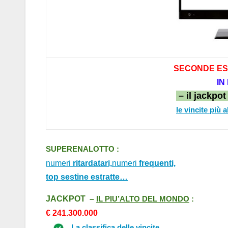
SECONDE ES
IN
– il jackpo
le vincite più 
SUPERENALOTTO :
numeri
ritardatari,
numeri
frequenti,
top sestine estratte…
J
ACKPOT –
IL PIU’
A
LTO DEL MONDO
:
€ 241.
30
0.000
La classifica delle vincite