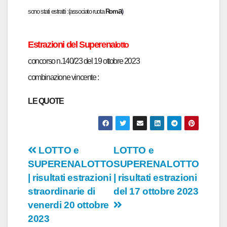
a
sono stati estratti :
(associato ruota
Rom
)
Estrazioni del Superen
a
lotto
concors
o n.140
/
23 del
19 ottobre
2023
combin
azione vincente :
LE QUOTE
Navigazione
LOTTO e
LOTTO e
SUPERENALOTTO
SUPERENALOTTO
articoli
| risultati estrazioni
| risultati estrazioni
straordinarie di
del 17 ottobre 2023
venerdi 20 ottobre
2023