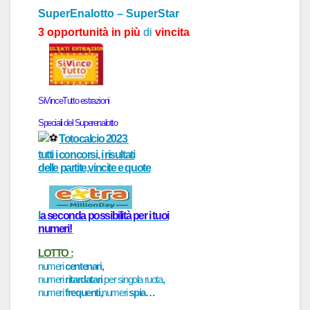
SuperEnalotto – SuperStar
3 opportunità in più
di
vincita
SiVinceTutto
estr
a
zioni
Speci
a
li del
Superenalotto
Totocalcio 2023
tutti i concorsi, i risultati
delle partite,vincite e quote
l
a
seconda possibilità per i tuoi
numeri!
LOTTO :
numeri
centenari,
numeri
ritardatari
per singola ruota
,
numeri
frequenti,
numeri
spia…