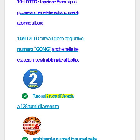
10eLOTTO :
l
‘opzione Extra
si puo’
giocare anche nelle tre estrazioni serali
abbinate al Lotto
10eLOTTO
:arriva il gioco aggiuntivo,
numero “GONG”
,
anche nelle tre
estrazioni serali
abbinate al Lotto
.
T
utto sul
2
r
uot
a di
Venezi
a
a
128
turni
di assenza
ambi,terni e numeri fortunati
nella