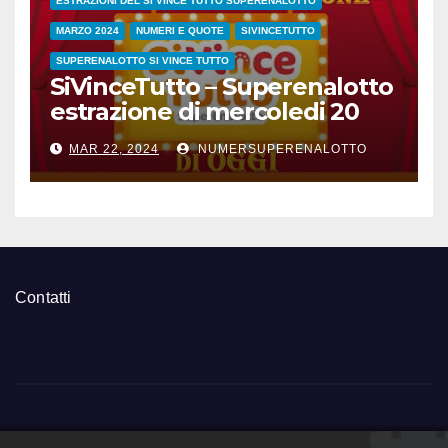
ESTRAZIONI DEL SI VINCE TUTTO SUPERENALOTTO
MARZO 2024
NUMERI E QUOTE
SIVINCETUTTO
SUPERENALOTTO SI VINCE TUTTO
SiVinceTutto – Superenalotto
estrazione di mercoledi 20
marzo 2024 numeri vincenti
MAR 22, 2024
NUMERSUPERENALOTTO
e quote
Contatti