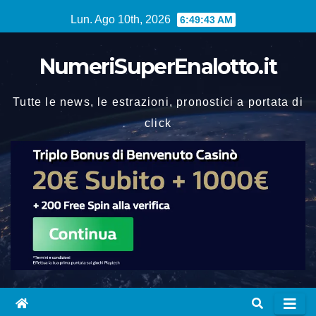
Vai
Lun. Ago 10th, 2026
6:49:44 AM
al
contenuto
NumeriSuperEnalotto.it
Tutte le news, le estrazioni, pronostici a portata di
click