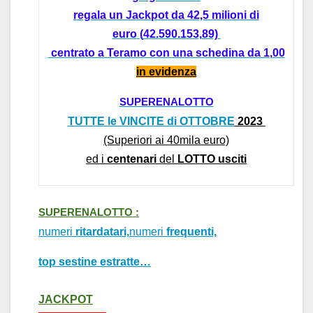
regala un
Jackpot da 42,5 milioni
di
euro
(
42.590.153,89)
centrato a
Teramo con
una schedina da 1,00
in evidenz
a
SUPERENALOTTO
TUTTE le VINCITE di OTTOBRE
2023
(Superiori
ai 40mil
a euro)
ed i
centen
ari
del
LOTTO usciti
SUPERENALOTTO :
numeri
ritardatari,
numeri
frequenti,
top sestine estratte…
J
ACKPOT