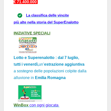
€ 71.4
0
0.000
La classifica delle vincite
più alte nella storia del SuperEnalotto
INIZI
ATIVE
SPECI
ALI
Lotto e Superenalotto : dal 7 luglio,
t
utti i venerdì,
un’
estrazione aggiuntiva
a sostegno delle popolazioni colpite dall
a
alluvione
in
Emili
a Rom
agn
a
WinBox
con ogni giocata