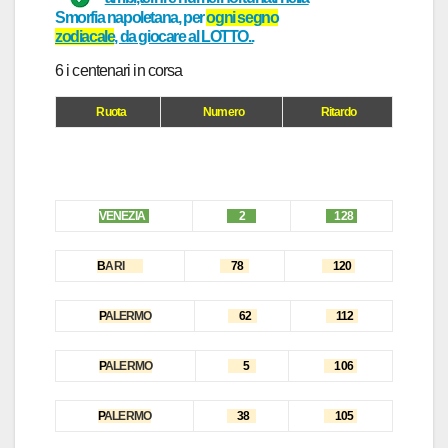
Smorfia napoletana
, per
ogni
segno
zodiacale
, da giocare al
LOTTO..
6 i centen
ar
i in cors
a
Ruota
Numero
Ritardo
VENEZI
A
2
128
B
ARI
78
120
P
ALERMO
62
112
P
ALERMO
5
106
P
ALERMO
38
105