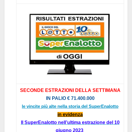
SECONDE
ESTR
AZIONI
DELL
A
SETTIM
AN
A
IN P
ALIO
€ 71.4
00.000
le vincite più alte nella storia del SuperEnalotto
in evidenz
a
Il
SuperEnalotto
nel
l’
ultim
a estr
azione del
10
giugno 2023