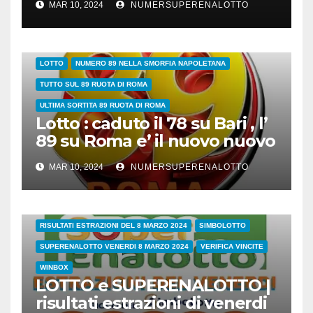
MAR 10, 2024
NUMERSUPERENALOTTO
89 SULLA RUOTA DI ROMA QUANDO ESCE?NUMERI DA ABBINARE
LOTTO
NUMERO 89 NELLA SMORFIA NAPOLETANA
TUTTO SUL 89 RUOTA DI ROMA
ULTIMA SORTITA 89 RUOTA DI ROMA
Lotto : caduto il 78 su Bari , l’
89 su Roma e’ il nuovo nuovo
leader dei ritardatari
MAR 10, 2024
NUMERSUPERENALOTTO
38/24
COVID
ESTRAZIONI DI OGGI
LOTTO
LOTTO E SUPERENALOTTO DI OGGI
RISULTATI ESTRAZIONI DEL 8 MARZO 2024
SIMBOLOTTO
SUPERENALOTTO VENERDI 8 MARZO 2024
VERIFICA VINCITE
WINBOX
LOTTO e SUPERENALOTTO |
risultati estrazioni di venerdi