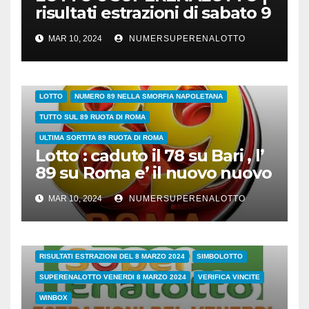
risultati estrazioni di sabato 9
marzo 2024
MAR 10, 2024
NUMERSUPERENALOTTO
89 SULLA RUOTA DI ROMA QUANDO ESCE?NUMERI DA ABBINARE
LOTTO
NUMERO 89 NELLA SMORFIA NAPOLETANA
TUTTO SUL 89 RUOTA DI ROMA
ULTIMA SORTITA 89 RUOTA DI ROMA
Lotto : caduto il 78 su Bari , l’
89 su Roma e’ il nuovo nuovo
leader dei ritardatari
MAR 10, 2024
NUMERSUPERENALOTTO
38/24
COVID
ESTRAZIONI DI OGGI
LOTTO
LOTTO E SUPERENALOTTO DI OGGI
RISULTATI ESTRAZIONI DEL 8 MARZO 2024
SIMBOLOTTO
SUPERENALOTTO VENERDI 8 MARZO 2024
VERIFICA VINCITE
WINBOX