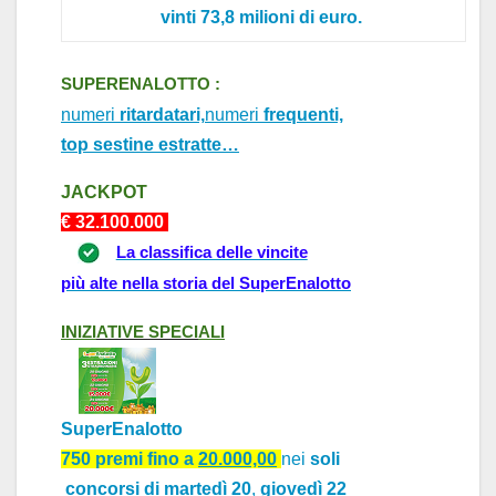
vinti 73,8 milioni di euro
.
SUPERENALOTTO :
numeri
ritardatari,
numeri
frequenti,
top sestine estratte…
J
ACKPOT
€ 32.1
0
0.000
La classifica delle vincite
più alte nella storia del SuperEnalotto
INIZI
ATIVE
SPECI
ALI
SuperEnalotto
750 premi fino
a
20.000,00
nei
soli
concorsi di
martedì 20
,
giovedì 22