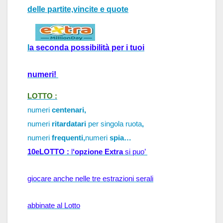
delle partite,vincite e quote
l
a 
seconda possibilità per i tuoi
numeri!
LOTTO :
numeri
centenari,
numeri
ritardatari
per singola ruota
,
numeri
frequenti,
numeri
spia…
10eLOTTO : 
l
‘opzione Extra
 si puo’ 
giocare anche nelle tre estrazioni serali
abbinate al Lotto