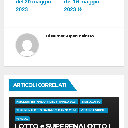
del 20 maggio
del 16 maggio
2023
2023
Di
NumerSuperEnalotto
ARTICOLI CORRELATI
38/24
COVID
ESTRAZIONI DI OGGI
LOTTO
LOTTO E SUPERENALOTTO DI OGGI
RISULTATI ESTRAZIONI DEL 9 MARZO 2024
SIMBOLOTTO
SUPERENALOTTO SABATO 9 MARZO 2024
VERIFICA VINCITE
WINBOX
LOTTO e SUPERENALOTTO |