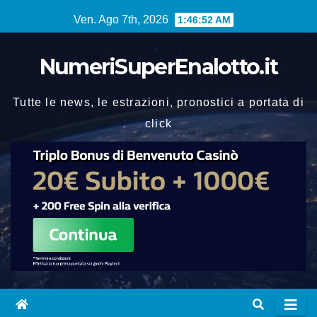
Vai
Ven. Ago 7th, 2026
1:46:53 AM
al
contenuto
NumeriSuperEnalotto.it
Tutte le news, le estrazioni, pronostici a portata di
click