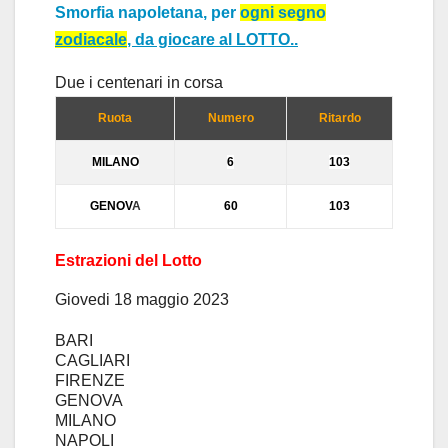
Smorfia napoletana
, per
ogni
segno
zodiacale
, da giocare al
LOTTO..
Due i centen
ar
i in cors
a
Ruota
Numero
Ritardo
MIL
ANO
6
103
GENOV
A
60
103
Estrazioni del Lotto
Giovedi
18 maggio 2023
BARI
CAGLIARI
FIRENZE
GENOVA
MILANO
NAPOLI