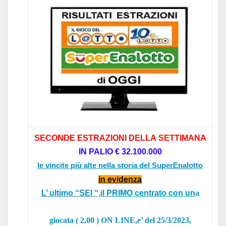
SECONDE
ESTR
AZIONI
DELL
A
SETTIM
AN
A
IN P
ALIO
€ 32.1
00.000
le vincite più alte nella storia del SuperEnalotto
in evidenz
a
L’ ultimo
“SEI “,
il PRIMO centr
ato con un
a
gioc
at
a
( 2,00 ) ON LINE,e’ del 25/3/2023,