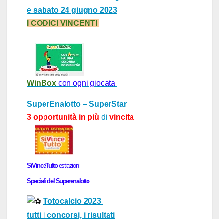
e
sabato 24 giugno 2023
I CODICI VINCENTI
WinBox
con ogni giocata
SuperEnalotto – SuperStar
3 opportunità in più
di
vincita
SiVinceTutto
estr
a
zioni
Speci
a
li del
Superenalotto
Totocalcio 2023
tutti i concorsi, i risultati