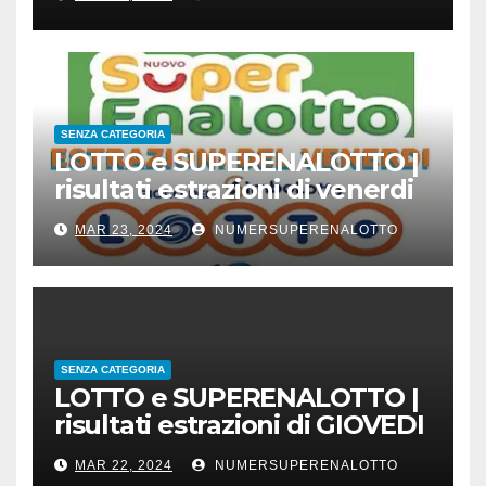
SENZA CATEGORIA
LOTTO e SUPERENALOTTO |
risultati estrazioni di venerdi
22 marzo 2024
MAR 23, 2024
NUMERSUPERENALOTTO
SENZA CATEGORIA
LOTTO e SUPERENALOTTO |
risultati estrazioni di GIOVEDI
21 marzo 2024
MAR 22, 2024
NUMERSUPERENALOTTO
CONC.212 MERCOLEDI 20 MARZO 2024