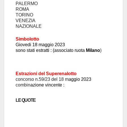
PALERMO
ROMA
TORINO
VENEZIA
NAZIONALE
Simbolotto
Giovedi
18 maggio 2023
sono stati estratti :
(associato ruota
Mil
ano
)
Estrazioni del Superen
a
lotto
concors
o n.59/23 del 18 m
aggio 2023
combin
azione vincente :
LE QUOTE