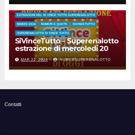
ESTRAZIONE SETTIMANALE 2024
ESTRAZIONI 2024
ESTRAZIONI DEL SI VINCE TUTTO SUPERENALOTTO
MARZO 2024
NUMERI E QUOTE
SIVINCETUTTO
SUPERENALOTTO SI VINCE TUTTO
SiVinceTutto – Superenalotto
estrazione di mercoledi 20
marzo 2024 numeri vincenti
MAR 22, 2024
NUMERSUPERENALOTTO
e quote
Contatti