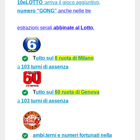
10eLOTTO
:arriva il gioco aggiuntivo,
numero “GONG”
,
anche nelle tre
estrazioni serali 
abbinate al Lotto
.
T
utto sul
6
ruot
a di
M
il
ano
a
103
turni
di assenza
T
utto sul
60
ruot
a di
Genov
a
a
103
turni
di assenza
ambi,terni e numeri fortunati
nella