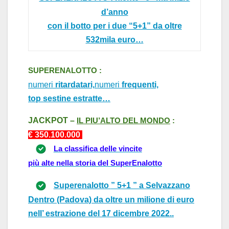
d’anno
con il botto per i due “5+1” da oltre
532mila euro…
SUPERENALOTTO :
numeri
ritardatari,
numeri
frequenti,
top sestine estratte…
J
ACKPOT –
IL PIU’
A
LTO DEL MONDO
:
€ 350.
10
0.000
La classifica delle vincite
più alte nella storia del SuperEnalotto
Superenalotto
” 5+1 ” a Selvazzano
Dentro (Padova) da oltre un milione di euro
nell’ estrazione del 17 dicembre 2022..