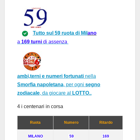
Tutto sul 59
ruot
a di
Mil
ano
a
1
69 turni
di assenza
ambi,terni e numeri fortunati
nella
Smorfia napoletana
, per ogni
segno
zodiacale
, da giocare al
LOTTO..
4 i centen
ar
i in cors
a
Ruota
Numero
Ritardo
MIL
ANO
59
169