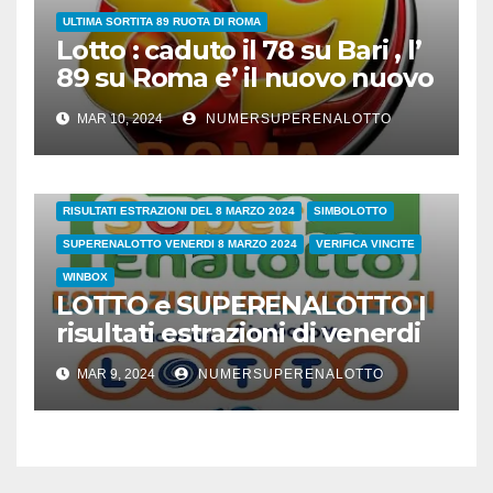
ULTIMA SORTITA 89 RUOTA DI ROMA
Lotto : caduto il 78 su Bari , l’
89 su Roma e’ il nuovo nuovo
leader dei ritardatari
MAR 10, 2024
NUMERSUPERENALOTTO
38/24
COVID
ESTRAZIONI DI OGGI
LOTTO
LOTTO E SUPERENALOTTO DI OGGI
RISULTATI ESTRAZIONI DEL 8 MARZO 2024
SIMBOLOTTO
SUPERENALOTTO VENERDI 8 MARZO 2024
VERIFICA VINCITE
WINBOX
LOTTO e SUPERENALOTTO |
risultati estrazioni di venerdi
8 marzo 2024
MAR 9, 2024
NUMERSUPERENALOTTO