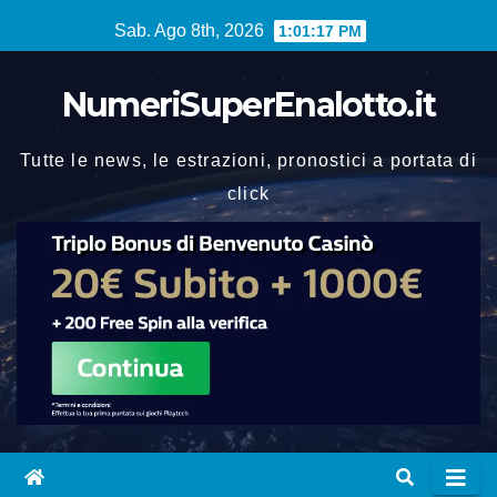
Vai
Sab. Ago 8th, 2026
1:01:18 PM
al
contenuto
NumeriSuperEnalotto.it
Tutte le news, le estrazioni, pronostici a portata di
click