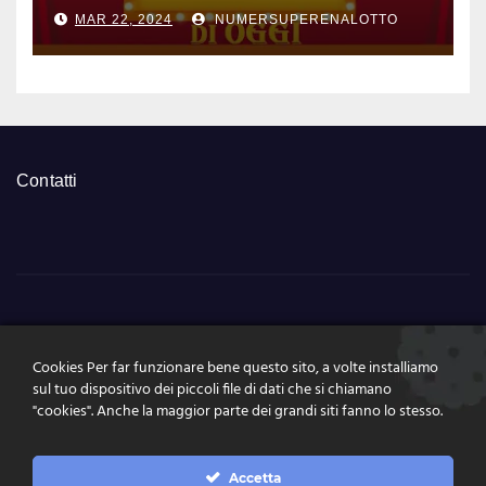
marzo 2024 numeri vincenti
MAR 22, 2024
NUMERSUPERENALOTTO
e quote
Contatti
NumeriSuperEnalott
Cookies Per far funzionare bene questo sito, a volte installiamo
o.it
sul tuo dispositivo dei piccoli file di dati che si chiamano
"cookies". Anche la maggior parte dei grandi siti fanno lo stesso.
Tutte le news, le estrazioni, pronostici a portata di click
Accetta