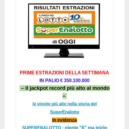
PRIME ESTRAZIONI DELL
A SETTIM
AN
A
IN P
ALIO
€ 350.1
00.000
– il jackpot record più alto al mondo
–
le vincite più alte nella storia del
SuperEnalotto
in evidenz
a
: niente “6” ma inizio
SUPERENALOTTO