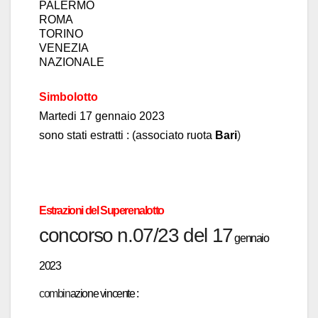
PALERMO
ROMA
TORINO
VENEZIA
NAZIONALE
Simbolotto
Mar
tedi
17 genn
a
io
2023
sono stati estratti :
(associato ruota
B
ari
)
Estrazioni del Superen
a
lotto
concors
o n.07/23 del 17
gennaio
2023
combin
azione vincente :