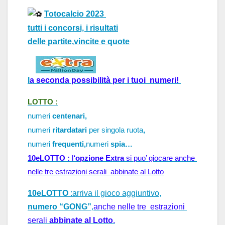
Totocalcio 2023
tutti i concorsi, i risultati
delle partite,vincite e quote
l
a 
seconda possibilità per i tuoi  numeri!
LOTTO :
numeri
centenari,
numeri
ritardatari
per singola ruota
,
numeri
frequenti,
numeri
spia…
10eLOTTO : 
l
‘opzione Extra
 si puo’ 
giocare anche 
nelle tre estrazioni serali  abbinate al Lotto
10eLOTTO
:arriva il gioco aggiuntivo,
numero “GONG”
,
anche nelle tre  estrazioni 
serali 
abbinate al Lotto
.