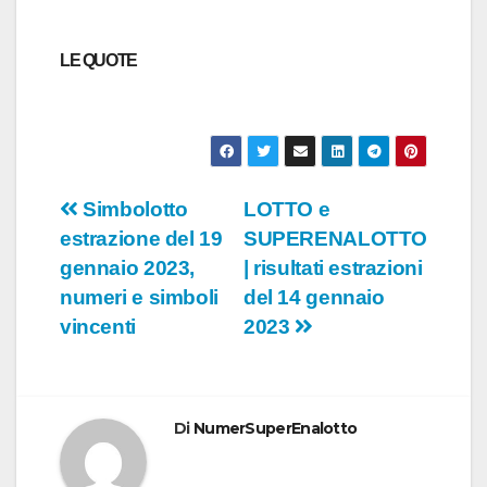
LE QUOTE
Navigazione
Simbolotto
LOTTO e
estrazione del 19
SUPERENALOTTO
articoli
gennaio 2023,
| risultati estrazioni
numeri e simboli
del 14 gennaio
vincenti
2023
Di
NumerSuperEnalotto