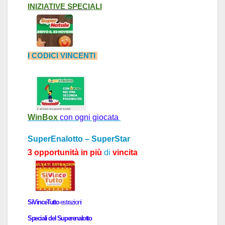
INIZI
ATIVE
SPECI
ALI
I CODICI VINCENTI
WinBox
con ogni giocata
SuperEnalotto – SuperStar
3 opportunità in più
di
vincita
SiVinceTutto
estr
a
zioni
Speci
a
li del
Superenalotto