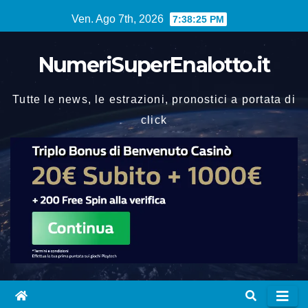
Vai
Ven. Ago 7th, 2026
7:38:26 PM
al
contenuto
NumeriSuperEnalotto.it
Tutte le news, le estrazioni, pronostici a portata di
click