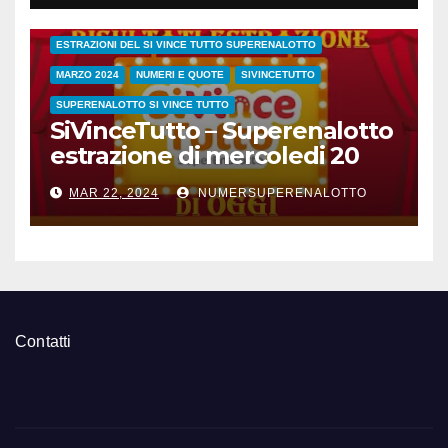
ESTRAZIONE SETTIMANALE 2024
ESTRAZIONI 2024
ESTRAZIONI DEL SI VINCE TUTTO SUPERENALOTTO
MARZO 2024
NUMERI E QUOTE
SIVINCETUTTO
SUPERENALOTTO SI VINCE TUTTO
SiVinceTutto – Superenalotto
estrazione di mercoledi 20
marzo 2024 numeri vincenti
MAR 22, 2024
NUMERSUPERENALOTTO
e quote
Contatti