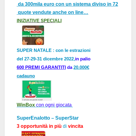
da 300mila euro con un sistema diviso in 72
quote vendute anche on line…
INIZI
ATIVE
SPECI
ALI
SUPER NATALE : con le estrazioni
del 27-29-31 dicembre 2022,
in palio
600 PREMI GARANTITI
da
20.000€
cadauno
WinBox
con ogni giocata
SuperEnalotto – SuperStar
3 opportunità in più
di
vincita