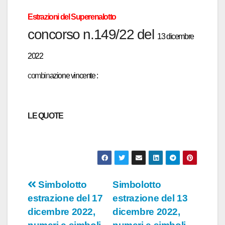
Estrazioni del Superen
a
lotto
concors
o n.149/22 del
13 dicembre
2022
combin
azione vincente :
LE QUOTE
Navigazione
Simbolotto
Simbolotto
estrazione del 17
estrazione del 13
articoli
dicembre 2022,
dicembre 2022,