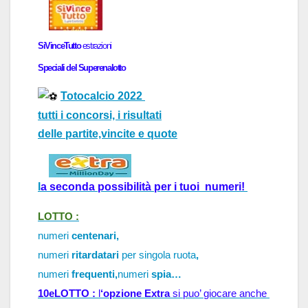
SiVinceTutto
estr
a
zioni
Speci
a
li del
Superenalotto
Totocalcio 2022
tutti i concorsi, i risultati
delle partite,vincite e quote
l
a 
seconda possibilità per i tuoi  numeri!
LOTTO :
numeri
centenari,
numeri
ritardatari
per singola ruota
,
numeri
frequenti,
numeri
spia…
10eLOTTO : 
l
‘opzione Extra
 si puo’ 
giocare anche 