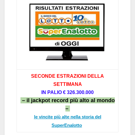
SECONDE ESTRAZIONI DELL
A
SETTIM
AN
A
IN P
ALIO
€ 326.3
00.000
– il jackpot record più alto al mondo
–
le vincite più alte nella storia del
SuperEnalotto