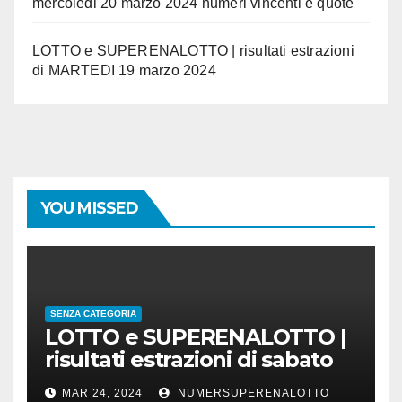
mercoledi 20 marzo 2024 numeri vincenti e quote
LOTTO e SUPERENALOTTO | risultati estrazioni
di MARTEDI 19 marzo 2024
YOU MISSED
SENZA CATEGORIA
LOTTO e SUPERENALOTTO |
risultati estrazioni di sabato
23 marzo 2024
MAR 24, 2024
NUMERSUPERENALOTTO