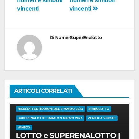
numeri e simboli
numeri e simboli
vincenti
vincenti
Di
NumerSuperEnalotto
ARTICOLI CORRELATI
38/24
COVID
ESTRAZIONI DI OGGI
LOTTO
LOTTO E SUPERENALOTTO DI OGGI
RISULTATI ESTRAZIONI DEL 9 MARZO 2024
SIMBOLOTTO
SUPERENALOTTO SABATO 9 MARZO 2024
VERIFICA VINCITE
WINBOX
LOTTO e SUPERENALOTTO |