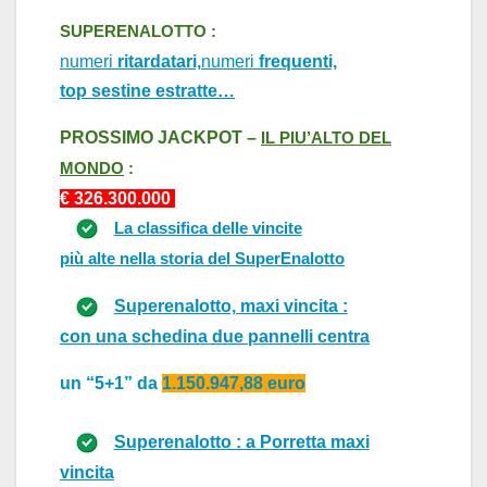
SUPERENALOTTO :
numeri
ritardatari,
numeri
frequenti,
top sestine estratte…
PROSSIMO J
ACKPOT –
IL PIU’
A
LTO DEL
MONDO
:
€ 326.
30
0.000
La classifica delle vincite
più alte nella storia del SuperEnalotto
Superenalotto, maxi vincita :
con una schedina due p
annelli centr
a
un “5+1” d
a
1.150.947,88 euro
Superenalotto : a Porretta maxi
vincita