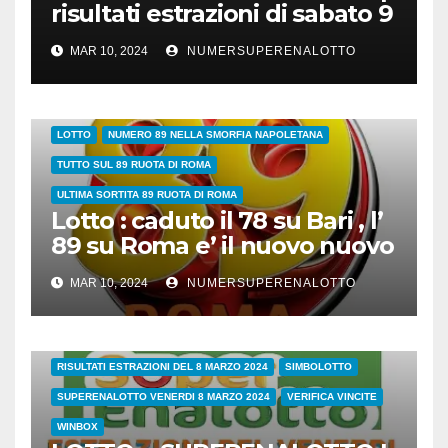
risultati estrazioni di sabato 9
marzo 2024
MAR 10, 2024
NUMERSUPERENALOTTO
89 SULLA RUOTA DI ROMA QUANDO ESCE?NUMERI DA ABBINARE
LOTTO
NUMERO 89 NELLA SMORFIA NAPOLETANA
TUTTO SUL 89 RUOTA DI ROMA
ULTIMA SORTITA 89 RUOTA DI ROMA
Lotto : caduto il 78 su Bari , l’
89 su Roma e’ il nuovo nuovo
leader dei ritardatari
MAR 10, 2024
NUMERSUPERENALOTTO
38/24
COVID
ESTRAZIONI DI OGGI
LOTTO
LOTTO E SUPERENALOTTO DI OGGI
RISULTATI ESTRAZIONI DEL 8 MARZO 2024
SIMBOLOTTO
SUPERENALOTTO VENERDI 8 MARZO 2024
VERIFICA VINCITE
WINBOX