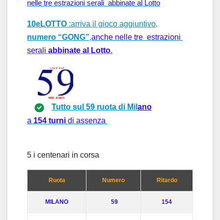
nelle tre estrazioni serali  abbinate al Lotto
10eLOTTO
:arriva il gioco aggiuntivo,
numero “GONG”
,
anche nelle tre  estrazioni 
serali 
abbinate al Lotto
.
Tutto sul 59
ruot
a di
Mil
ano
a
1
54 turni
di assenza
5 i centen
ar
i in cors
a
Ruota
Numero
Ritardo
MIL
ANO
59
154