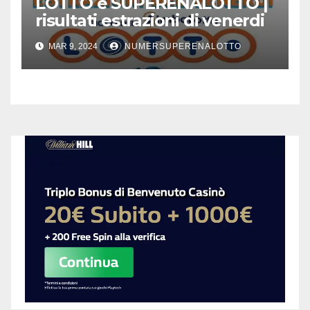
LOTTO e SUPERENALOTTO |
risultati estrazioni di venerdi
8 marzo 2024
MAR 9, 2024
NUMERSUPERENALOTTO