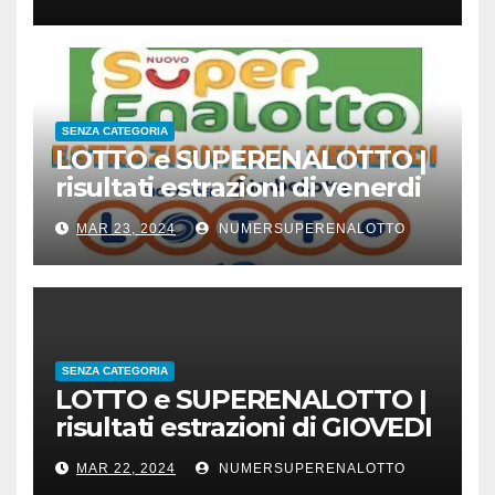
SENZA CATEGORIA
LOTTO e SUPERENALOTTO |
risultati estrazioni di venerdi
22 marzo 2024
MAR 23, 2024
NUMERSUPERENALOTTO
SENZA CATEGORIA
LOTTO e SUPERENALOTTO |
risultati estrazioni di GIOVEDI
21 marzo 2024
MAR 22, 2024
NUMERSUPERENALOTTO
CONC.212 MERCOLEDI 20 MARZO 2024