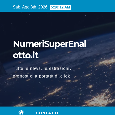
Vai
Sab. Ago 8th, 2026
5:10:13 AM
al
contenuto
NumeriSuperEnal
otto.it
Tutte le news, le estrazioni,
pronostici a portata di click
CONTATTI