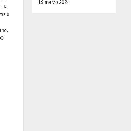
19 marzo 2024
: la
razie
rno,
00