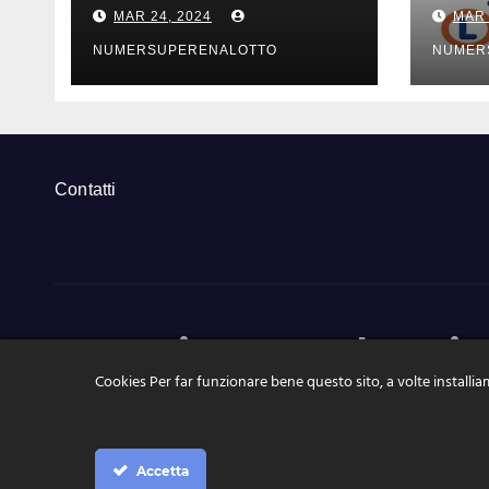
risultati estrazioni di
risul
MAR 24, 2024
MAR 
sabato 23 marzo
vene
2024
202
NUMERSUPERENALOTTO
NUMER
Contatti
NumeriSuperEnalotto.it
Cookies Per far funzionare bene questo sito, a volte installiam
Tutte le news, le estrazioni, pronostici a portata di click
Accetta