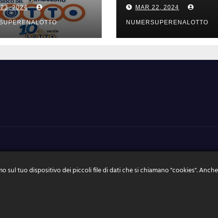
tati estrazioni di
risultati estrazio
23, 2024
MAR 22, 2024
rdi 22 marzo
GIOVEDI 21 mar
4
2024
SUPERENALOTTO
NUMERSUPERENALOTTO
o sul tuo dispositivo dei piccoli file di dati che si chiamano "cookies". Anche