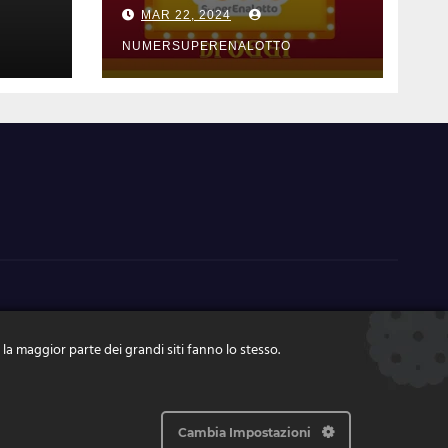
ni di
estrazione di
MAR 22, 2024
zo
mercoledi 20 marzo
2024 numeri
NUMERSUPERENALOTTO
vincenti e quote
 la maggior parte dei grandi siti fanno lo stesso.
Cambia Impostazioni