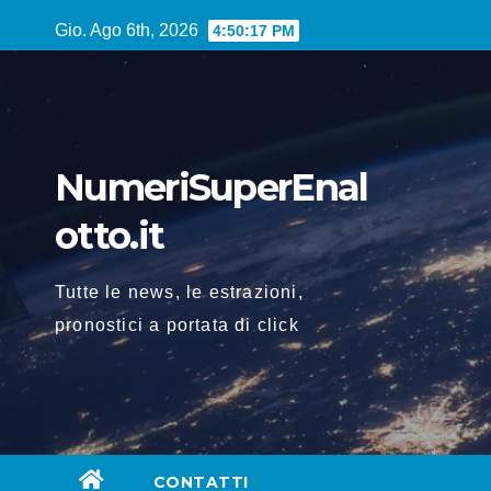
Vai
Gio. Ago 6th, 2026
4:50:18 PM
al
contenuto
NumeriSuperEnal
otto.it
Tutte le news, le estrazioni,
pronostici a portata di click
CONTATTI