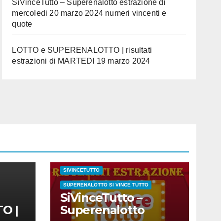
SiVinceTutto – Superenalotto estrazione di
mercoledi 20 marzo 2024 numeri vincenti e
quote
LOTTO e SUPERENALOTTO | risultati
estrazioni di MARTEDI 19 marzo 2024
CONC.212 MERCOLEDI 20 MARZO 2024
ESTRAZIONE SETTIMANALE 2024
ESTRAZIONI 2024
ESTRAZIONI DEL SI VINCE TUTTO
SUPERENALOTTO
MARZO 2024
NUMERI E QUOTE
SIVINCETUTTO
SUPERENALOTTO SI VINCE TUTTO
SiVinceTutto –
O |
Superenalotto