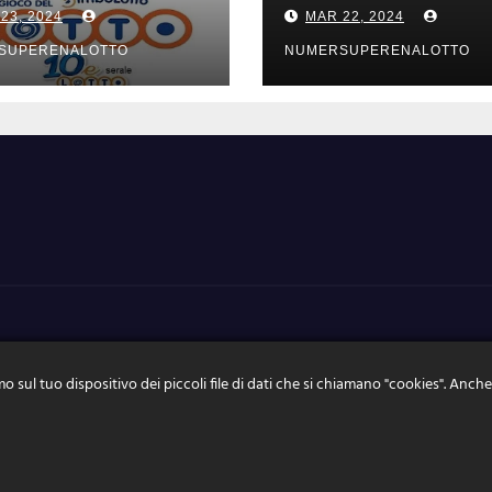
tati estrazioni di
risultati estrazio
23, 2024
MAR 22, 2024
rdi 22 marzo
GIOVEDI 21 mar
4
2024
SUPERENALOTTO
NUMERSUPERENALOTTO
o sul tuo dispositivo dei piccoli file di dati che si chiamano "cookies". Anche