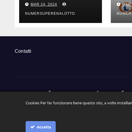
risultati estrazioni di
risul
MAR 24, 2024
MAR 
sabato 23 marzo
vene
2024
202
NUMERSUPERENALOTTO
NUMER
Contatti
NumeriSuperEnalotto.it
Cookies Per far funzionare bene questo sito, a volte installiam
Tutte le news, le estrazioni, pronostici a portata di click
Accetta