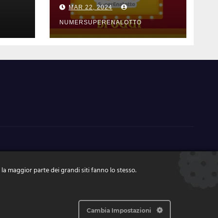
ni di
estrazione di
MAR 22, 2024
zo
mercoledi 20 marzo
2024 numeri
NUMERSUPERENALOTTO
vincenti e quote
 la maggior parte dei grandi siti fanno lo stesso.
Cambia Impostazioni