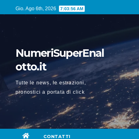
Vai
Gio. Ago 6th, 2026
7:03:57 AM
al
contenuto
NumeriSuperEnal
otto.it
Tutte le news, le estrazioni,
pronostici a portata di click
CONTATTI