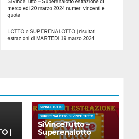
SiVinceTutto – Superenalotto estrazione di
mercoledi 20 marzo 2024 numeri vincenti e
quote
LOTTO e SUPERENALOTTO | risultati
estrazioni di MARTEDI 19 marzo 2024
CONC.212 MERCOLEDI 20 MARZO 2024
ESTRAZIONE SETTIMANALE 2024
ESTRAZIONI 2024
ESTRAZIONI DEL SI VINCE TUTTO
SUPERENALOTTO
MARZO 2024
NUMERI E QUOTE
SIVINCETUTTO
SUPERENALOTTO SI VINCE TUTTO
SiVinceTutto –
O |
Superenalotto