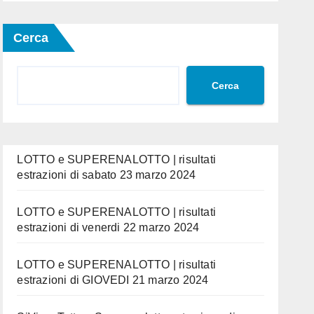
TTO :: LOTTO
Cerca
FebbraioGennaio
Cerca
LOTTO e SUPERENALOTTO | risultati
estrazioni di sabato 23 marzo 2024
LOTTO e SUPERENALOTTO | risultati
estrazioni di venerdi 22 marzo 2024
LOTTO e SUPERENALOTTO | risultati
estrazioni di GIOVEDI 21 marzo 2024