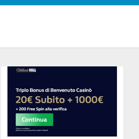
SIMBOLOTTO 2023
 2023