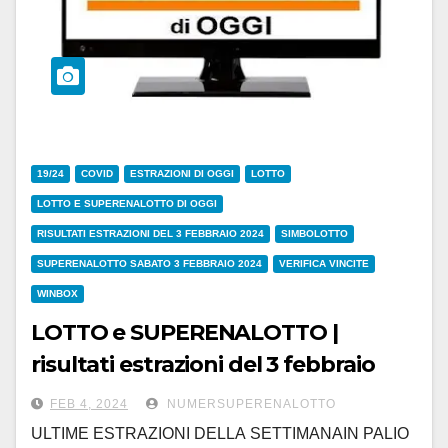
19/24
COVID
ESTRAZIONI DI OGGI
LOTTO
LOTTO E SUPERENALOTTO DI OGGI
RISULTATI ESTRAZIONI DEL 3 FEBBRAIO 2024
SIMBOLOTTO
SUPERENALOTTO SABATO 3 FEBBRAIO 2024
VERIFICA VINCITE
WINBOX
LOTTO e SUPERENALOTTO |
risultati estrazioni del 3 febbraio
2024
FEB 4, 2024
NUMERSUPERENALOTTO
ULTIME ESTRAZIONI DELLA SETTIMANAIN PALIO