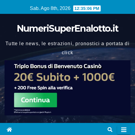
Vai
Sab. Ago 8th, 2026
12:35:06 PM
al
contenuto
NumeriSuperEnalotto.it
Tutte le news, le estrazioni, pronostici a portata di
click