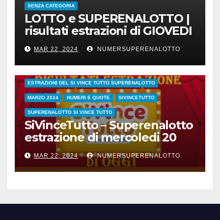
SENZA CATEGORIA
LOTTO e SUPERENALOTTO |
risultati estrazioni di GIOVEDI
21 marzo 2024
MAR 22, 2024
NUMERSUPERENALOTTO
CONC.212 MERCOLEDI 20 MARZO 2024
ESTRAZIONE SETTIMANALE 2024
ESTRAZIONI 2024
ESTRAZIONI DEL SI VINCE TUTTO SUPERENALOTTO
MARZO 2024
NUMERI E QUOTE
SIVINCETUTTO
SUPERENALOTTO SI VINCE TUTTO
SiVinceTutto – Superenalotto
estrazione di mercoledi 20
marzo 2024 numeri vincenti
MAR 22, 2024
NUMERSUPERENALOTTO
e quote