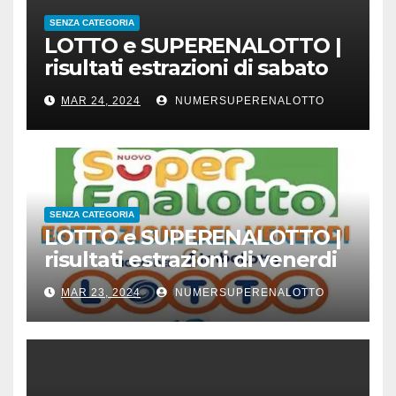
SENZA CATEGORIA
LOTTO e SUPERENALOTTO |
risultati estrazioni di sabato
23 marzo 2024
MAR 24, 2024
NUMERSUPERENALOTTO
SENZA CATEGORIA
LOTTO e SUPERENALOTTO |
risultati estrazioni di venerdi
22 marzo 2024
MAR 23, 2024
NUMERSUPERENALOTTO