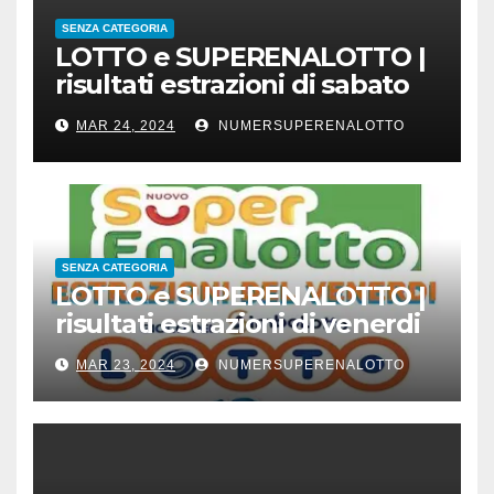
SENZA CATEGORIA
LOTTO e SUPERENALOTTO |
risultati estrazioni di sabato
23 marzo 2024
MAR 24, 2024
NUMERSUPERENALOTTO
SENZA CATEGORIA
LOTTO e SUPERENALOTTO |
risultati estrazioni di venerdi
22 marzo 2024
MAR 23, 2024
NUMERSUPERENALOTTO