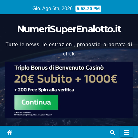
Vai
Gio. Ago 6th, 2026
5:58:20 PM
al
contenuto
NumeriSuperEnalotto.it
Tutte le news, le estrazioni, pronostici a portata di
click