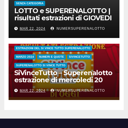
SENZA CATEGORIA
LOTTO e SUPERENALOTTO |
risultati estrazioni di GIOVEDI
21 marzo 2024
MAR 22, 2024
NUMERSUPERENALOTTO
CONC.212 MERCOLEDI 20 MARZO 2024
ESTRAZIONE SETTIMANALE 2024
ESTRAZIONI 2024
ESTRAZIONI DEL SI VINCE TUTTO SUPERENALOTTO
MARZO 2024
NUMERI E QUOTE
SIVINCETUTTO
SUPERENALOTTO SI VINCE TUTTO
SiVinceTutto – Superenalotto
estrazione di mercoledi 20
marzo 2024 numeri vincenti
MAR 22, 2024
NUMERSUPERENALOTTO
e quote