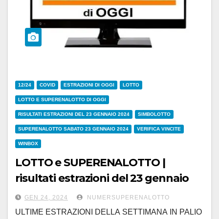
12/24
COVID
ESTRAZIONI DI OGGI
LOTTO
LOTTO E SUPERENALOTTO DI OGGI
RISULTATI ESTRAZIONI DEL 23 GENNAIO 2024
SIMBOLOTTO
SUPERENALOTTO SABATO 23 GENNAIO 2024
VERIFICA VINCITE
WINBOX
LOTTO e SUPERENALOTTO |
risultati estrazioni del 23 gennaio
2024
GEN 24, 2024
NUMERSUPERENALOTTO
ULTIME ESTRAZIONI DELLA SETTIMANA IN PALIO