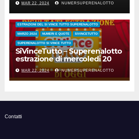
MAR 22, 2024
NUMERSUPERENALOTTO
CONC.212 MERCOLEDI 20 MARZO 2024
ESTRAZIONE SETTIMANALE 2024
ESTRAZIONI 2024
ESTRAZIONI DEL SI VINCE TUTTO SUPERENALOTTO
MARZO 2024
NUMERI E QUOTE
SIVINCETUTTO
SUPERENALOTTO SI VINCE TUTTO
SiVinceTutto – Superenalotto
estrazione di mercoledi 20
marzo 2024 numeri vincenti
MAR 22, 2024
NUMERSUPERENALOTTO
e quote
Contatti