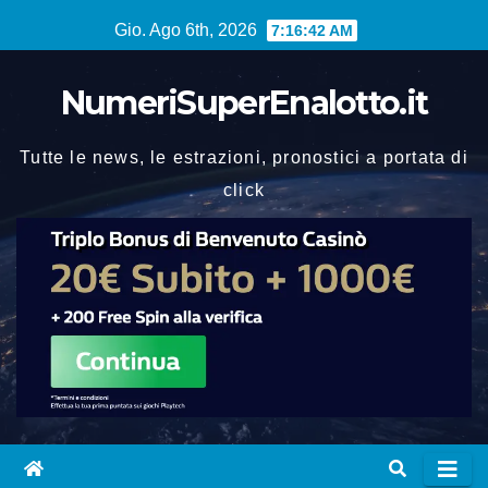
Vai
Gio. Ago 6th, 2026
7:16:42 AM
al
contenuto
NumeriSuperEnalotto.it
Tutte le news, le estrazioni, pronostici a portata di
click