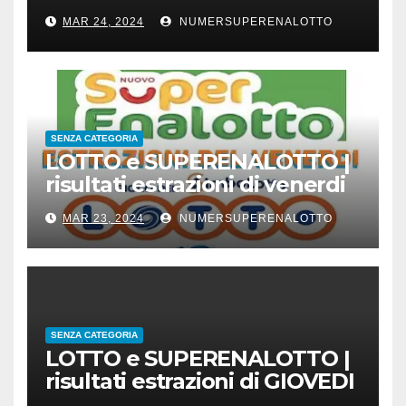
23 marzo 2024
MAR 24, 2024
NUMERSUPERENALOTTO
SENZA CATEGORIA
LOTTO e SUPERENALOTTO |
risultati estrazioni di venerdi
22 marzo 2024
MAR 23, 2024
NUMERSUPERENALOTTO
SENZA CATEGORIA
LOTTO e SUPERENALOTTO |
risultati estrazioni di GIOVEDI
21 marzo 2024