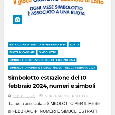
ESTRAZIONE DI SABATO 10 FEBBRAIO 2024
LOTTO
RUOTA DI CAGLIARI
SIMBOLOTTO
SIMBOLOTTO ESTRAZIONE DEL 10 FEBBRAIO 2024
SIMBOLOTTO NUMERI E SIMBOLI VINCENTI DEL 10 FEBBRAIO 2024
Simbolotto estrazione del 10
febbraio 2024, numeri e simboli
vincenti
FEB 10, 2024
NUMERSUPERENALOTTO
La ruota associata a SIMBOLOTTO PER IL MESE
di FEBBRAIO e’ NUMERI E SIMBOLI ESTRATTI