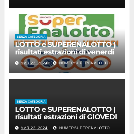
SENZA CATEGORIA
LOTTO e SUPERENALOTTO |
risultati estrazioni di venerdi
22 marzo 2024
MAR 23, 2024
NUMERSUPERENALOTTO
SENZA CATEGORIA
LOTTO e SUPERENALOTTO |
risultati estrazioni di GIOVEDI
21 marzo 2024
MAR 22, 2024
NUMERSUPERENALOTTO
CONC.212 MERCOLEDI 20 MARZO 2024