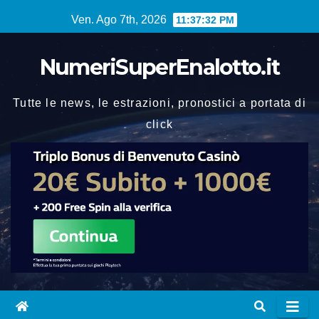
Vai
Ven. Ago 7th, 2026
11:37:32 PM
al
contenuto
NumeriSuperEnalotto.it
Tutte le news, le estrazioni, pronostici a portata di
click