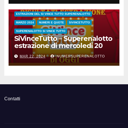
ESTRAZIONE SETTIMANALE 2024
ESTRAZIONI 2024
ESTRAZIONI DEL SI VINCE TUTTO SUPERENALOTTO
MARZO 2024
NUMERI E QUOTE
SIVINCETUTTO
SUPERENALOTTO SI VINCE TUTTO
SiVinceTutto – Superenalotto
estrazione di mercoledi 20
marzo 2024 numeri vincenti
MAR 22, 2024
NUMERSUPERENALOTTO
e quote
Contatti