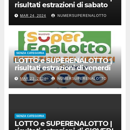
risultati estrazioni di sabato
23 marzo 2024
MAR 24, 2024
NUMERSUPERENALOTTO
SENZA CATEGORIA
LOTTO e SUPERENALOTTO |
risultati estrazioni di venerdi
22 marzo 2024
MAR 23, 2024
NUMERSUPERENALOTTO
SENZA CATEGORIA
LOTTO e SUPERENALOTTO |