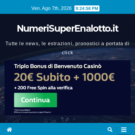
Vai
Ven. Ago 7th, 2026
9:24:58 PM
al
contenuto
NumeriSuperEnalotto.it
Tutte le news, le estrazioni, pronostici a portata di
click