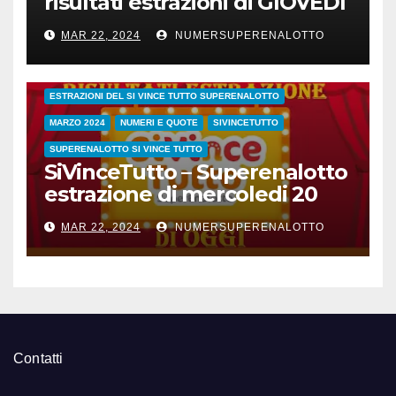
risultati estrazioni di GIOVEDI
21 marzo 2024
MAR 22, 2024
NUMERSUPERENALOTTO
CONC.212 MERCOLEDI 20 MARZO 2024
ESTRAZIONE SETTIMANALE 2024
ESTRAZIONI 2024
ESTRAZIONI DEL SI VINCE TUTTO SUPERENALOTTO
MARZO 2024
NUMERI E QUOTE
SIVINCETUTTO
SUPERENALOTTO SI VINCE TUTTO
SiVinceTutto – Superenalotto
estrazione di mercoledi 20
marzo 2024 numeri vincenti
MAR 22, 2024
NUMERSUPERENALOTTO
e quote
Contatti