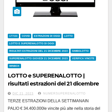
177/23
COVID
ESTRAZIONI DI OGGI
LOTTO
LOTTO E SUPERENALOTTO DI OGGI
RISULTATI ESTRAZIONI DEL 21 DICEMBRE 2023
SIMBOLOTTO
SUPERENALOTTO GIOVEDI 21 DICEMBRE 2023
VERIFICA VINCITE
WINBOX
LOTTO e SUPERENALOTTO |
risultati estrazioni del 21 dicembre
2023
DIC 21, 2023
NUMERSUPERENALOTTO
TERZE ESTRAZIONI DELLA SETTIMANAIN
PALIO € 34.400.000le vincite più alte nella storia del