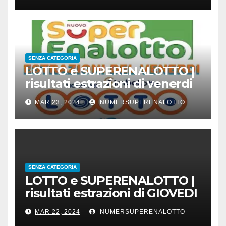
SENZA CATEGORIA
LOTTO e SUPERENALOTTO |
risultati estrazioni di venerdi
22 marzo 2024
MAR 23, 2024
NUMERSUPERENALOTTO
SENZA CATEGORIA
LOTTO e SUPERENALOTTO |
risultati estrazioni di GIOVEDI
21 marzo 2024
MAR 22, 2024
NUMERSUPERENALOTTO
CONC.212 MERCOLEDI 20 MARZO 2024