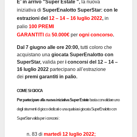
E’
in arrivo “Super Estate “,
la nuova
iniziativa di
SuperEnalotto SuperStar: con le
estrazioni del
12 – 14 – 16 luglio 2022
,
in
palio
100 PREMI
GARANTITI
da
50.000
€
per
ogni concorso
.
Dal 7 giugno alle ore 20:00,
tutti coloro che
acquistano una
giocata SuperEnalotto con
SuperStar,
valida per
i concorsi del
12 – 14 –
16 luglio 2022
partecipano all’estrazione
dei
premi garantiti in palio.
COME SI GIOCA
Per partecipare alla nuova iniziativa
Super Estate
basta
convalidare
uno
degli
strumenti
di
gioco
dedicati
o una
qualsiasi giocata SuperEnalotto con
SuperStar
valida
per i concorsi :
n. 83 di
martedì 12 luglio 2022;