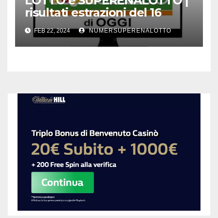
LOTTO e SUPERENALOTTO |
risultati estrazioni del 16
febbraio 2024
FEB 22, 2024
NUMERSUPERENALOTTO