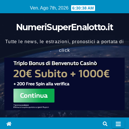
Vai
Ven. Ago 7th, 2026
6:30:39 AM
al
contenuto
NumeriSuperEnalotto.it
Tutte le news, le estrazioni, pronostici a portata di
click