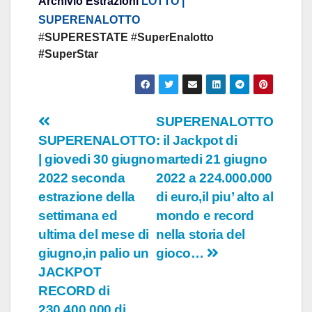
Archivio Estrazioni
LOTTO |
SUPERENALOTTO
#
SUPERESTATE
#
SuperEnalotto
#SuperStar
Navigazione
SUPERENALOTTO
SUPERENALOTTO
: il Jackpot di
articoli
| giovedi 30 giugno
martedi 21 giugno
2022 seconda
2022 a 224.000.000
estrazione della
di euro,il piu’ alto al
settimana ed
mondo e record
ultima del mese di
nella storia del
giugno,in palio un
gioco…
JACKPOT
RECORD di
230.400.000 di