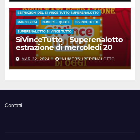
ESTRAZIONE SETTIMANALE 2024
ESTRAZIONI 2024
ESTRAZIONI DEL SI VINCE TUTTO SUPERENALOTTO
MARZO 2024
NUMERI E QUOTE
SIVINCETUTTO
SUPERENALOTTO SI VINCE TUTTO
SiVinceTutto – Superenalotto
estrazione di mercoledi 20
marzo 2024 numeri vincenti
MAR 22, 2024
NUMERSUPERENALOTTO
e quote
Contatti