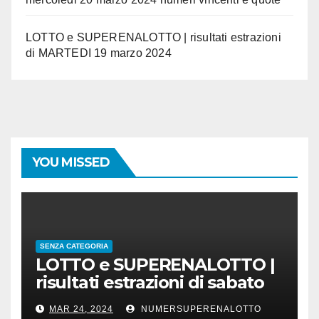
LOTTO e SUPERENALOTTO | risultati estrazioni
di MARTEDI 19 marzo 2024
YOU MISSED
SENZA CATEGORIA
LOTTO e SUPERENALOTTO |
risultati estrazioni di sabato
23 marzo 2024
MAR 24, 2024
NUMERSUPERENALOTTO