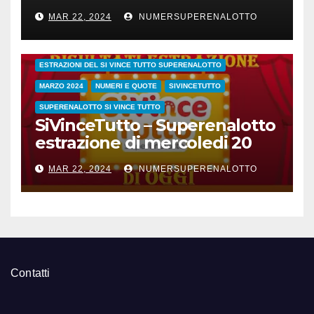
21 marzo 2024
MAR 22, 2024
NUMERSUPERENALOTTO
CONC.212 MERCOLEDI 20 MARZO 2024
ESTRAZIONE SETTIMANALE 2024
ESTRAZIONI 2024
ESTRAZIONI DEL SI VINCE TUTTO SUPERENALOTTO
MARZO 2024
NUMERI E QUOTE
SIVINCETUTTO
SUPERENALOTTO SI VINCE TUTTO
SiVinceTutto – Superenalotto
estrazione di mercoledi 20
marzo 2024 numeri vincenti
MAR 22, 2024
NUMERSUPERENALOTTO
e quote
Contatti