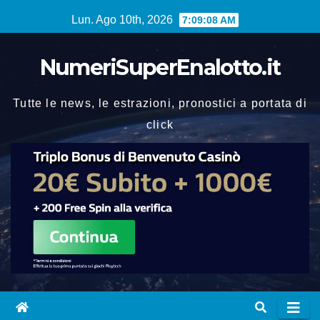
Vai
Lun. Ago 10th, 2026
7:09:08 AM
al
contenuto
NumeriSuperEnalotto.it
Tutte le news, le estrazioni, pronostici a portata di
click