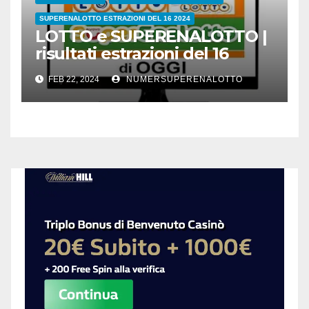
SUPERENALOTTO ESTRAZIONI DEL 16 2024
LOTTO e SUPERENALOTTO |
risultati estrazioni del 16
febbraio 2024
FEB 22, 2024
NUMERSUPERENALOTTO