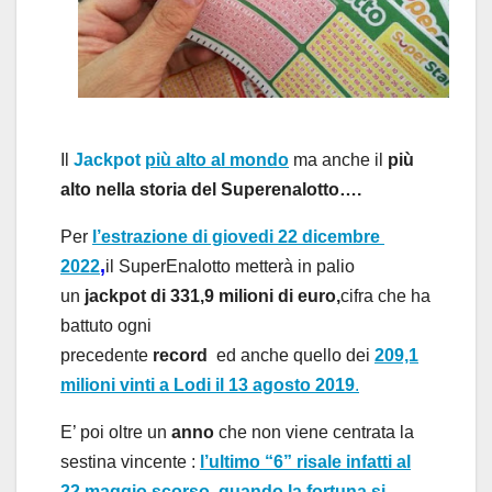
Il
Jackpot
più alto al mondo
m
a
a
nche il
più
alto n
ella storia del Superenalotto….
Per
l’
estr
a
zione
di
 giovedi 22 
dicembre 
,
2022
il SuperEnalotto metterà in palio
un
jackpot di
331,9 milioni di euro,
cifra che h
a
b
a
ttuto
ogni
precedente
record
ed
a
nche
quello de
i
209,1
milioni vinti a Lodi il 13 agosto 2019
.
E’ poi oltre un
anno
che non viene centrata la
sestina vincente :
l’ultimo “6” risale inf
a
tti
al
22 maggio scorso, quando la fortuna si