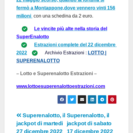
fermò a Montappone,dove vennero vinti 156
milioni
con una schedina da 2 euro.
Le vincite più alte nella storia del
SuperEnalotto
Estrazioni complete del
22 dicembre 
2022
Archivio Estrazioni :
LOTTO |
SUPERENALOTTO
– Lotto e Superenalotto Estrazioni –
www.
lottoesuperenalottoestrazioni.com
Navigazione
Superenalotto, il
Superenalotto, il
jackpot di martedi
jackpot di sabato
articoli
27 dicembre 2022
17 dicembre 2022