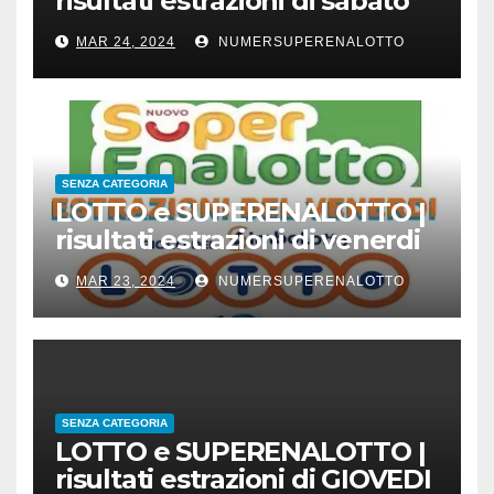
risultati estrazioni di sabato
23 marzo 2024
MAR 24, 2024
NUMERSUPERENALOTTO
SENZA CATEGORIA
LOTTO e SUPERENALOTTO |
risultati estrazioni di venerdi
22 marzo 2024
MAR 23, 2024
NUMERSUPERENALOTTO
SENZA CATEGORIA
LOTTO e SUPERENALOTTO |
risultati estrazioni di GIOVEDI