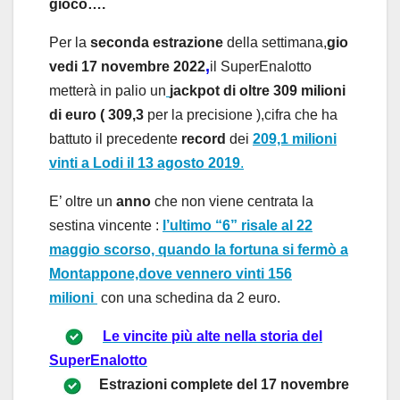
gioco….
Per l
a
second
a
estr
a
zione
dell
a
settimana
,
gio
,
vedi 17 novembre 2022
il SuperEnalotto
metterà in palio un
jackpot di oltre
309 milioni
di euro ( 309,3
per l
a precisione )
,
cifra che h
a
b
a
ttuto
i
l precedente
record
dei
209,1 milioni
vinti a Lodi il 13 agosto 2019
.
E’ oltre un
anno
che non viene centrata la
sestina vincente :
l’ultimo “6” risale al 22
maggio scorso, quando la fortuna si fermò a
Montappone,dove vennero vinti 156
milioni
con una schedina da 2 euro.
Le vincite più alte nella storia del
SuperEnalotto
Estrazioni complete del
17 novembre 