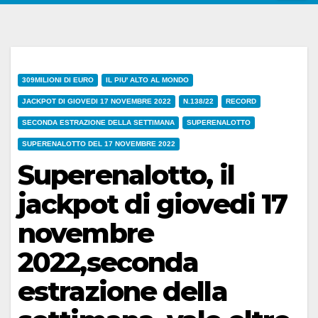
309MILIONI DI EURO
IL PIU' ALTO AL MONDO
JACKPOT DI GIOVEDI 17 NOVEMBRE 2022
N.138/22
RECORD
SECONDA ESTRAZIONE DELLA SETTIMANA
SUPERENALOTTO
SUPERENALOTTO DEL 17 NOVEMBRE 2022
Superenalotto, il
jackpot di giovedi 17
novembre
2022,seconda
estrazione della