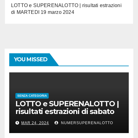
LOTTO e SUPERENALOTTO | risultati estrazioni
di MARTEDI 19 marzo 2024
YOU MISSED
SENZA CATEGORIA
LOTTO e SUPERENALOTTO |
risultati estrazioni di sabato
23 marzo 2024
MAR 24, 2024
NUMERSUPERENALOTTO