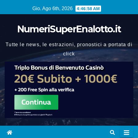
Vai
Gio. Ago 6th, 2026
4:46:58 AM
al
contenuto
NumeriSuperEnalotto.it
Tutte le news, le estrazioni, pronostici a portata di
click