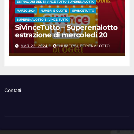
ESTRAZIONI DEL SI VINCE TUTTO SUPERENALOTTO
MARZO 2024
NUMERI E QUOTE
SIVINCETUTTO
SUPERENALOTTO SI VINCE TUTTO
SiVinceTutto – Superenalotto
estrazione di mercoledi 20
marzo 2024 numeri vincenti
MAR 22, 2024
NUMERSUPERENALOTTO
e quote
Contatti