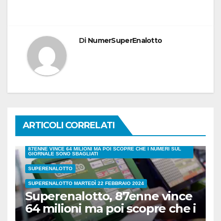
Di
NumerSuperEnalotto
ARTICOLI CORRELATI
87ENNE VINCE 64 MILIONI MA POI SCOPRE CHE I NUMERI SUL
GIORNALE SONO SBAGLIATI
SUPERENALOTTO
SUPERENALOTTO MARTEDÌ 22 FEBBRAIO 2024
Superenalotto, 87enne vince
64 milioni ma poi scopre che i
numeri sul giornale sono