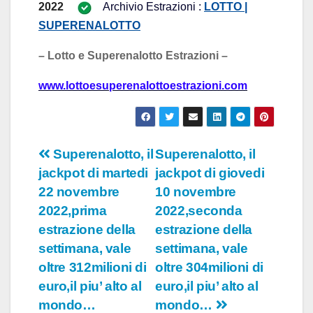
2022 
Archivio Estrazioni :
LOTTO |
SUPERENALOTTO
– Lotto e Superenalotto Estrazioni –
www.
lottoesuperenalottoestrazioni.com
Navigazione
Superenalotto, il
Superenalotto, il
jackpot di martedi
jackpot di giovedi
articoli
22 novembre
10 novembre
2022,prima
2022,seconda
estrazione della
estrazione della
settimana, vale
settimana, vale
oltre 312milioni di
oltre 304milioni di
euro,il piu’ alto al
euro,il piu’ alto al
mondo…
mondo…