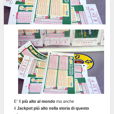
E
‘
Il
più alto al mondo
m
a
a
nche
il
Jackpot
più alto n
ella storia di questo