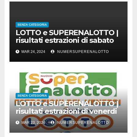
SENZA CATEGORIA
LOTTO e SUPERENALOTTO |
risultati estrazioni di sabato
23 marzo 2024
MAR 24, 2024
NUMERSUPERENALOTTO
SENZA CATEGORIA
LOTTO e SUPERENALOTTO |
risultati estrazioni di venerdi
22 marzo 2024
MAR 23, 2024
NUMERSUPERENALOTTO