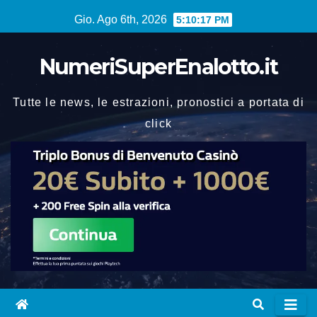
Vai
Gio. Ago 6th, 2026
5:10:18 PM
al
contenuto
NumeriSuperEnalotto.it
Tutte le news, le estrazioni, pronostici a portata di
click