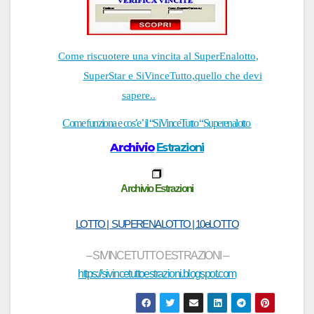
Come riscuotere una vincita al SuperEnalotto,
SuperStar e SiVinceTutto,quello che devi
sapere..
Come funziona e cos’e’ il
“
SiVinceTutto “
Superenalotto
Archivio
Estrazioni
Archivio Estrazioni
LOTTO | SUPERENALOTTO | 10eLOTTO
– SIVINCETUTTO ESTR
AZIONI –
https://sivincetuttoestrazioni.blogspot.com