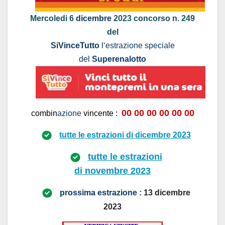
Mercoledi 6
dicembre
2023
concorso n. 249
del
SiVinceTutto
l
‘estrazione speciale
del
Superenalotto
00 00 00 00 00
00
combin
azione
vincente :
tutte le estr
a
zioni di
dicembre
2023
tutte le estr
a
zioni
di
novembre
2023
prossima estrazione :
13 dicembre
2
023