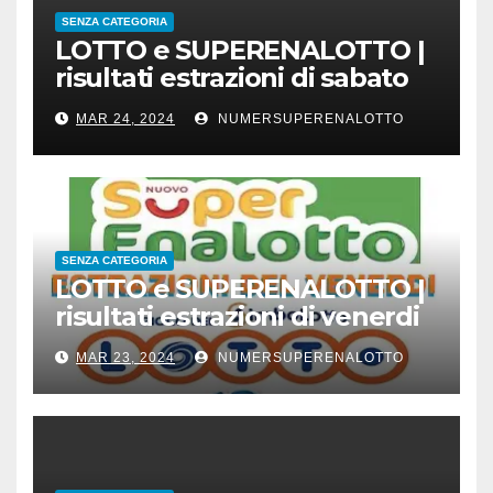
SENZA CATEGORIA
LOTTO e SUPERENALOTTO |
risultati estrazioni di sabato
23 marzo 2024
MAR 24, 2024
NUMERSUPERENALOTTO
SENZA CATEGORIA
LOTTO e SUPERENALOTTO |
risultati estrazioni di venerdi
22 marzo 2024
MAR 23, 2024
NUMERSUPERENALOTTO