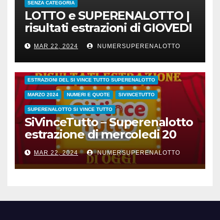
SENZA CATEGORIA
LOTTO e SUPERENALOTTO |
risultati estrazioni di GIOVEDI
21 marzo 2024
MAR 22, 2024
NUMERSUPERENALOTTO
CONC.212 MERCOLEDI 20 MARZO 2024
ESTRAZIONE SETTIMANALE 2024
ESTRAZIONI 2024
ESTRAZIONI DEL SI VINCE TUTTO SUPERENALOTTO
MARZO 2024
NUMERI E QUOTE
SIVINCETUTTO
SUPERENALOTTO SI VINCE TUTTO
SiVinceTutto – Superenalotto
estrazione di mercoledi 20
marzo 2024 numeri vincenti
MAR 22, 2024
NUMERSUPERENALOTTO
e quote