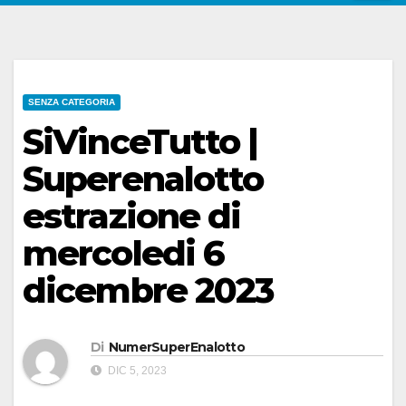
SENZA CATEGORIA
SiVinceTutto |
Superenalotto
estrazione di
mercoledi 6
dicembre 2023
Di
NumerSuperEnalotto
DIC 5, 2023