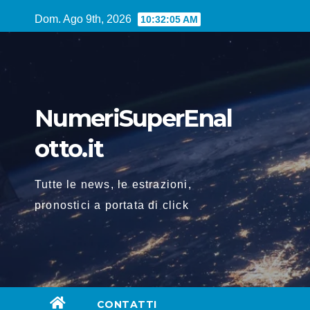
Vai
Dom. Ago 9th, 2026
10:32:05 AM
al
contenuto
NumeriSuperEnal
otto.it
Tutte le news, le estrazioni,
pronostici a portata di click
CONTATTI