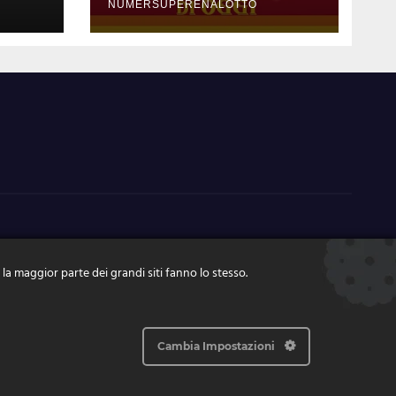
2024 numeri
NUMERSUPERENALOTTO
vincenti e quote
 la maggior parte dei grandi siti fanno lo stesso.
Cambia Impostazioni
Home
Contatti