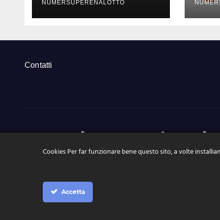
2024
202
NUMERSUPERENALOTTO
NUMER
Contatti
NumeriSuperEnalotto.it
Cookies Per far funzionare bene questo sito, a volte installiam
Tutte le news, le estrazioni, pronostici a portata di click
Accetta
Proudly powered by WordPress
|
Theme: News Live by
Themeansar
.