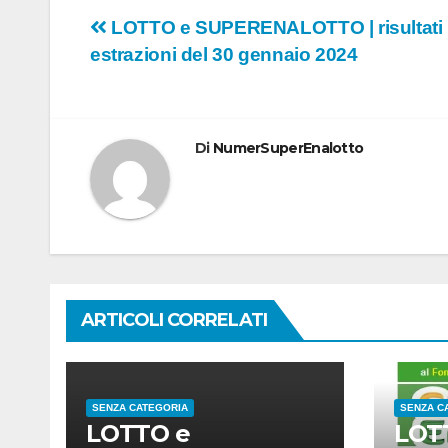
Navigazione
LOTTO e SUPERENALOTTO | risultati
estrazioni del 30 gennaio 2024
articoli
Di
NumerSuperEnalotto
ARTICOLI CORRELATI
SENZA CATEGORIA
SENZA C
LOTTO e
LOT