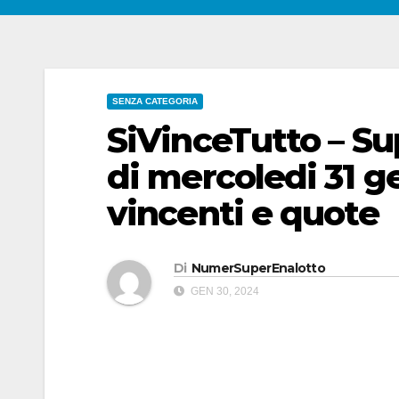
SENZA CATEGORIA
SiVinceTutto – Su
di mercoledi 31 
vincenti e quote
Di
NumerSuperEnalotto
GEN 30, 2024