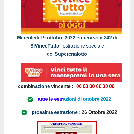
Mercoledi 19 ottobre 2022
concorso n.242 di
SiVinceTutto
l
‘estrazione speciale
del
Superenalotto
combin
azione
vincente :
00 00 00 00 00
00
tutte le estr
a
zioni di ottobre 2022
prossima estrazione :
26
Ottobre
2022