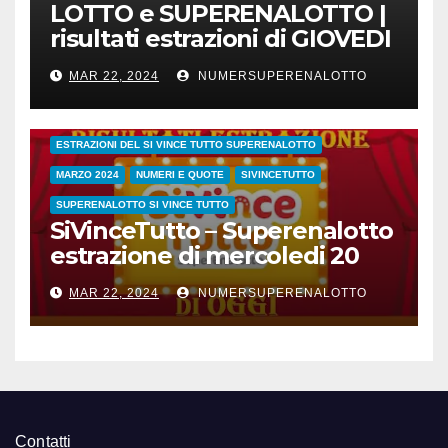
LOTTO e SUPERENALOTTO |
risultati estrazioni di GIOVEDI
21 marzo 2024
MAR 22, 2024
NUMERSUPERENALOTTO
CONC.212 MERCOLEDI 20 MARZO 2024
ESTRAZIONE SETTIMANALE 2024
ESTRAZIONI 2024
ESTRAZIONI DEL SI VINCE TUTTO SUPERENALOTTO
MARZO 2024
NUMERI E QUOTE
SIVINCETUTTO
SUPERENALOTTO SI VINCE TUTTO
SiVinceTutto – Superenalotto
estrazione di mercoledi 20
marzo 2024 numeri vincenti
MAR 22, 2024
NUMERSUPERENALOTTO
e quote
Contatti