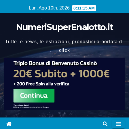
Vai
Lun. Ago 10th, 2026
8:11:16 AM
al
contenuto
NumeriSuperEnalotto.it
Tutte le news, le estrazioni, pronostici a portata di
click