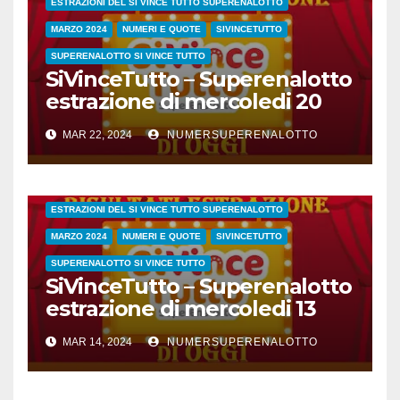
ESTRAZIONI DEL SI VINCE TUTTO SUPERENALOTTO
MARZO 2024
NUMERI E QUOTE
SIVINCETUTTO
SUPERENALOTTO SI VINCE TUTTO
SiVinceTutto – Superenalotto
estrazione di mercoledi 20
marzo 2024 numeri vincenti
MAR 22, 2024
NUMERSUPERENALOTTO
e quote
CONC.211 MERCOLEDI 13 MARZO 2024
ESTRAZIONE SETTIMANALE 2024
ESTRAZIONI 2024
ESTRAZIONI DEL SI VINCE TUTTO SUPERENALOTTO
MARZO 2024
NUMERI E QUOTE
SIVINCETUTTO
SUPERENALOTTO SI VINCE TUTTO
SiVinceTutto – Superenalotto
estrazione di mercoledi 13
marzo 2024 numeri vincenti
MAR 14, 2024
NUMERSUPERENALOTTO
e quote
CONC.206 MERCOLEDI 7 FEBBRAIO 2024
ESTRAZIONE SETTIMANALE 2024
ESTRAZIONI 2024