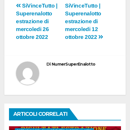
Navigazione
SiVinceTutto |
SiVinceTutto |
Superenalotto
Superenalotto
articoli
estrazione di
estrazione di
mercoledi 26
mercoledi 12
ottobre 2022
ottobre 2022
Di
NumerSuperEnalotto
ARTICOLI CORRELATI
CONC.212 MERCOLEDI 20 MARZO 2024
ESTRAZIONE SETTIMANALE 2024
ESTRAZIONI 2024