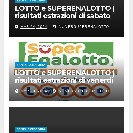
SENZA CATEGORIA
LOTTO e SUPERENALOTTO |
risultati estrazioni di sabato
23 marzo 2024
MAR 24, 2024
NUMERSUPERENALOTTO
SENZA CATEGORIA
LOTTO e SUPERENALOTTO |
risultati estrazioni di venerdi
22 marzo 2024
MAR 23, 2024
NUMERSUPERENALOTTO
SENZA CATEGORIA