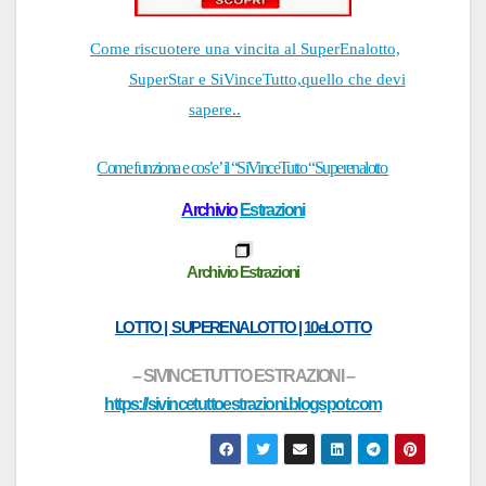
Come riscuotere una vincita al SuperEnalotto,
SuperStar e SiVinceTutto,quello che devi
sapere..
Come funziona e cos’e’ il
“
SiVinceTutto “
Superenalotto
Archivio
Estrazioni
Archivio Estrazioni
LOTTO | SUPERENALOTTO | 10eLOTTO
– SIVINCETUTTO ESTR
AZIONI –
https://sivincetuttoestrazioni.blogspot.com