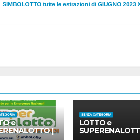
SIMBOLOTTO tutte le estrazioni di GIUGNO 2023
ATEGORIA
SENZA CATEGORIA
TO e
LOTTO e
ERENALOTTO |
SUPERENALOTT
tati estrazioni di
risultati estrazio