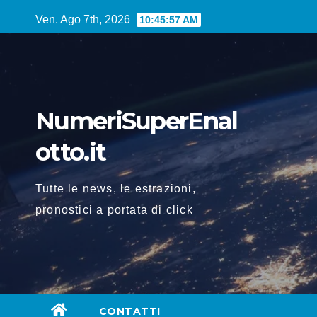
Vai
Ven. Ago 7th, 2026
10:45:57 AM
al
contenuto
NumeriSuperEnal
otto.it
Tutte le news, le estrazioni,
pronostici a portata di click
CONTATTI