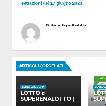
estrazioni del 17 giugno 2023
articoli
Di
NumerSuperEnalotto
ARTICOLI CORRELATI
SENZA CATEGORIA
SENZA C
LOTTO e
LOT
SUPERENALOTTO |
SUP
risultati estrazioni di
risul