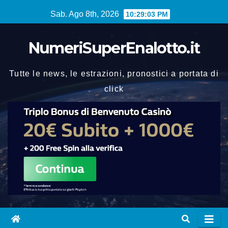
Vai
Sab. Ago 8th, 2026
10:29:04 PM
al
contenuto
NumeriSuperEnalotto.it
Tutte le news, le estrazioni, pronostici a portata di
click