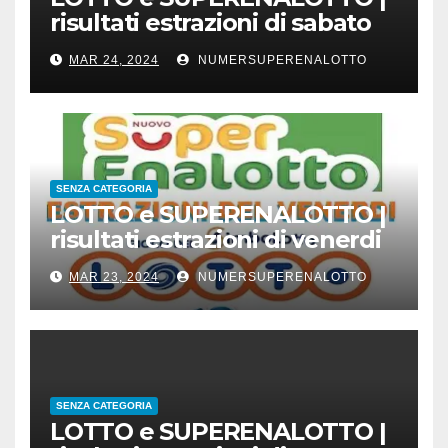
risultati estrazioni di sabato
23 marzo 2024
MAR 24, 2024
NUMERSUPERENALOTTO
SENZA CATEGORIA
LOTTO e SUPERENALOTTO |
risultati estrazioni di venerdi
22 marzo 2024
MAR 23, 2024
NUMERSUPERENALOTTO
SENZA CATEGORIA
LOTTO e SUPERENALOTTO |